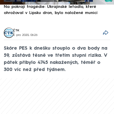
Na pokraji tragédie: Ukrajinské letadlo, které
P
ohrožoval v Lipsku dron, bylo naložené municí
e
ČTK
5. pro 2020, 06:26
Skóre PES k dnešku stouplo o dva body na
59, zůstává těsně ve třetím stupni rizika. V
pátek přibylo 4745 nakažených, téměř o
300 víc než před týdnem.