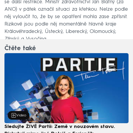
se další restrikce. Ministr zdravotnictví Jan Blatný (za
ANO) v pátek označil situaci za křehkou. Nelze podle
něj vyloučit to, že by se opatření mohla zase zpřísnit.
Rizikové jsou podle něj momentálně hlavně kraje
Královéhradecký, Ústecký, Liberecký, Olomoucký,
Zlínský a Vysočina.
Čtěte také
Video
Sledujte ŽIVĚ Partii: Země v nouzovém stavu.