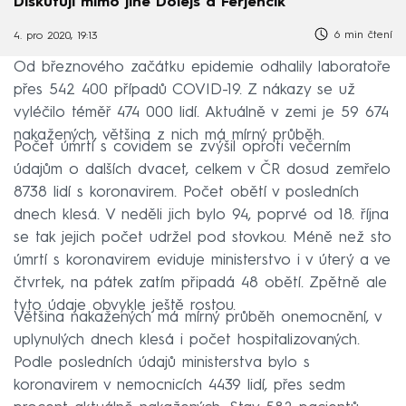
Diskutují mimo jiné Dolejš a Ferjenčík
6 min čtení
4. pro 2020, 19:13
Od březnového začátku epidemie odhalily laboratoře
přes 542 400 případů COVID-19. Z nákazy se už
vyléčilo téměř 474 000 lidí. Aktuálně v zemi je 59 674
nakažených, většina z nich má mírný průběh.
Počet úmrtí s covidem se zvýšil oproti večerním
údajům o dalších dvacet, celkem v ČR dosud zemřelo
8738 lidí s koronavirem. Počet obětí v posledních
dnech klesá. V neděli jich bylo 94, poprvé od 18. října
se tak jejich počet udržel pod stovkou. Méně než sto
úmrtí s koronavirem eviduje ministerstvo i v úterý a ve
čtvrtek, na pátek zatím připadá 48 obětí. Zpětně ale
tyto údaje obvykle ještě rostou.
Většina nakažených má mírný průběh onemocnění, v
uplynulých dnech klesá i počet hospitalizovaných.
Podle posledních údajů ministerstva bylo s
koronavirem v nemocnicích 4439 lidí, přes sedm