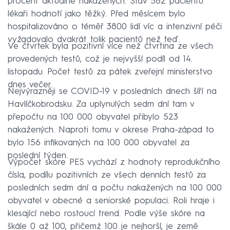
procent aktuálně nakažených. Stav 582 pacientů
lékaři hodnotí jako těžký. Před měsícem bylo
hospitalizováno o téměř 3800 lidí víc a intenzivní péči
vyžadovalo dvakrát tolik pacientů než teď.
Ve čtvrtek byla pozitivní více než čtvrtina ze všech
provedených testů, což je nejvyšší podíl od 14.
listopadu. Počet testů za pátek zveřejní ministerstvo
dnes večer.
Nejvýrazněji se COVID-19 v posledních dnech šíří na
Havlíčkobrodsku. Za uplynulých sedm dní tam v
přepočtu na 100 000 obyvatel přibylo 523
nakažených. Naproti tomu v okrese Praha-západ to
bylo 156 infikovaných na 100 000 obyvatel za
poslední týden.
Výpočet skóre PES vychází z hodnoty reprodukčního
čísla, podílu pozitivních ze všech denních testů za
posledních sedm dní a počtu nakažených na 100 000
obyvatel v obecné a seniorské populaci. Roli hraje i
klesající nebo rostoucí trend. Podle výše skóre na
škále 0 až 100, přičemž 100 je nejhorší, je země