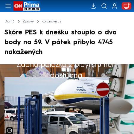
Domů
Zprávy
Koronavirus
Skóre PES k dnešku stouplo o dva
body na 59. V pátek přibylo 4745
nakažených
Žádná položka z playlistu není
Výběr redakce
dostupná.