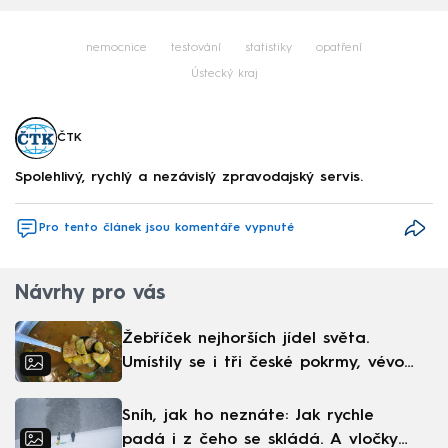
nemocnice
testování
statistiky
opatření
Ústecký kraj
ČTK
Spolehlivý, rychlý a nezávislý zpravodajský servis.
Pro tento článek jsou komentáře vypnuté
Návrhy pro vás
Žebříček nejhorších jídel světa.
Umístily se i tři české pokrmy, vévodí
skandinávská kuchyně
Sníh, jak ho neznáte: Jak rychle
padá i z čeho se skládá. A vločky