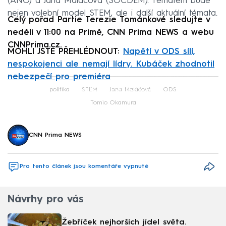
(ANO) a Jana Maláčová (SOCDEM). Tématem bude
nejen volební model STEM, ale i další aktuální témata.
Celý pořad Partie Terezie Tománkové sledujte v
neděli v 11:00 na Primě, CNN Prima NEWS a webu
CNNPrima.cz.
MOHLI JSTE PŘEHLÉDNOUT:
Napětí v ODS sílí,
nespokojenci ale nemají lídry. Kubáček zhodnotil
nebezpečí pro premiéra
Failed to fetch
politika
STEM
Jana Maláčová
ODS
Tomio Okamura
CNN Prima NEWS
Pro tento článek jsou komentáře vypnuté
Návrhy pro vás
Žebříček nejhorších jídel světa.