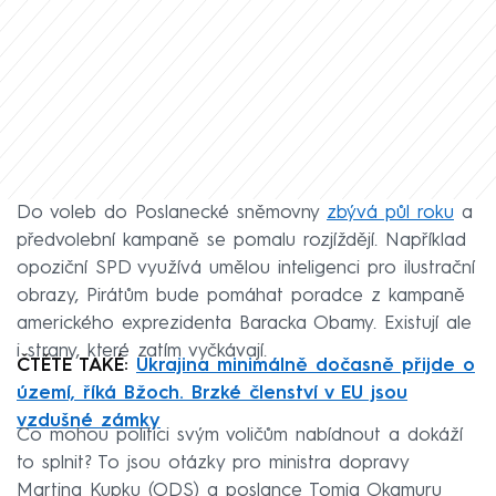
Do voleb do Poslanecké sněmovny
zbývá půl roku
a
předvolební kampaně se pomalu rozjíždějí. Například
opoziční SPD využívá umělou inteligenci pro ilustrační
obrazy, Pirátům bude pomáhat poradce z kampaně
amerického exprezidenta Baracka Obamy. Existují ale
i strany, které zatím vyčkávají.
ČTĚTE TAKÉ:
Ukrajina minimálně dočasně přijde o
území, říká Bžoch. Brzké členství v EU jsou
vzdušné zámky
Co mohou politici svým voličům nabídnout a dokáží
to splnit? To jsou otázky pro ministra dopravy
Martina Kupku (ODS) a poslance Tomia Okamuru