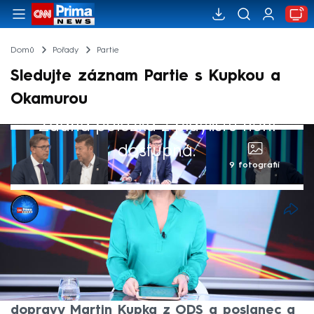
Domů
Pořady
Partie
Sledujte záznam Partie s Kupkou a
Okamurou
Žádná položka z playlistu není
dostupná.
9 fotografií
CNN Prima NEWS
Akt. 4. kvě 2025, 13:27
• 2. kvě 2025, 19:54
Půl roku do voleb. Co politici slibují a co
dokáží splnit? V Partii Terezie Tománkové
na toto téma budou diskutovat ministr
dopravy Martin Kupka z ODS a poslanec a