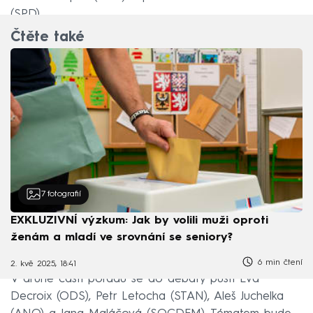
(SPD).
Čtěte také
7
fotografií
EXKLUZIVNÍ výzkum: Jak by volili muži oproti
ženám a mladí ve srovnání se seniory?
6 min čtení
2. kvě 2025, 18:41
V druhé části pořadu se do debaty pustí Eva
Decroix (ODS), Petr Letocha (STAN), Aleš Juchelka