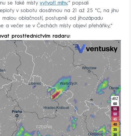
ánu se také místy
vytvoří mlhy
,“ popsali
eploty v sobotu dosáhnou na 21 až 25 °C, na jihu
 malou oblačností, postupně od jihozápadu
 a večer se v Čechách místy objeví přeháňky,“
ovat prostřednictvím radaru: