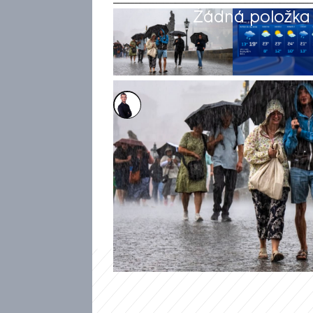
Žádná položka z
Václav Černý
5. čvn 2026, 08:20
Počasí v Česku bude v násled
oblačné oblohy. Podle meteo
ústavu se ale ojediněle moho
dne budou pohybovat kolem 20
tropické třicítce.