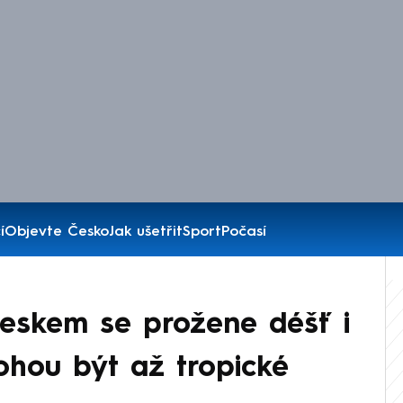
í
Objevte Česko
Jak ušetřit
Sport
Počasí
Českem se prožene déšť i
ohou být až tropické