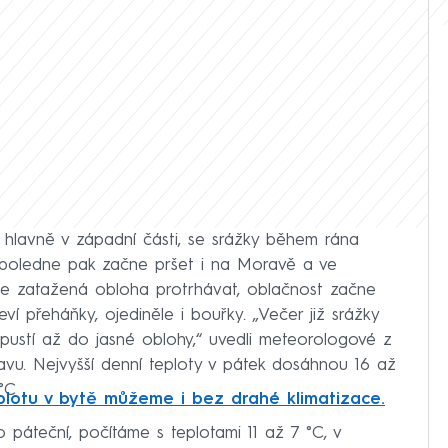
ly hlavně v západní části, se srážky během rána
dpoledne pak začne pršet i na Moravě a ve
e zatažená obloha protrhávat, oblačnost začne
ví přeháňky, ojediněle i bouřky. „Večer již srážky
zpustí až do jasné oblohy,“ uvedli meteorologové z
vu. Nejvyšší denní teploty v pátek dosáhnou 16 až
 °C
eplotu v bytě můžeme i bez drahé klimatizace.
 páteční, počítáme s teplotami 11 až 7 °C, v