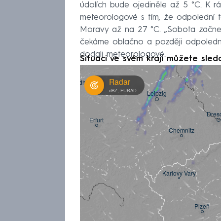
údolích bude ojediněle až 5 °C. K r
meteorologové s tím, že odpolední t
Moravy až na 27 °C. „Sobota začne
čekáme oblačno a později odpoledne
dodali meteorologové.
Situaci ve svém kraji můžete sled