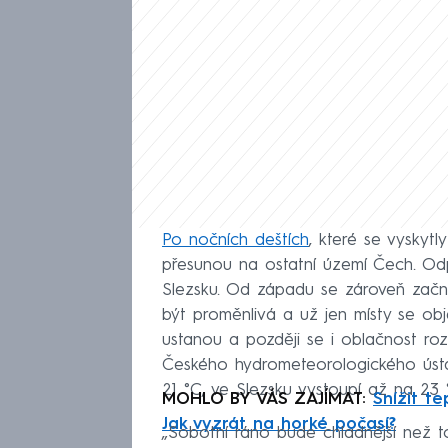
Po nočních deštích
, které se vyskyt
přesunou na ostatní území Čech. O
Slezsku. Od západu se zároveň začn
být proměnlivá a už jen místy se obje
ustanou a později se i oblačnost ro
Českého hydrometeorologického ústa
21 °C, ve Slezsku vystoupí až na 23
MOHLO BY VÁS ZAJÍMAT:
Snížit t
Jak vyzrát na horké počasí?
„Sobotní ráno bude chladnější než to