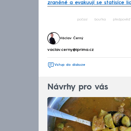
zraněné a evakuují se statisíce lid
Fa
počasí
bouřka
předpověď
Václav Černý
vaclav.cerny@iprima.cz
Vstup do diskuze
Návrhy pro vás