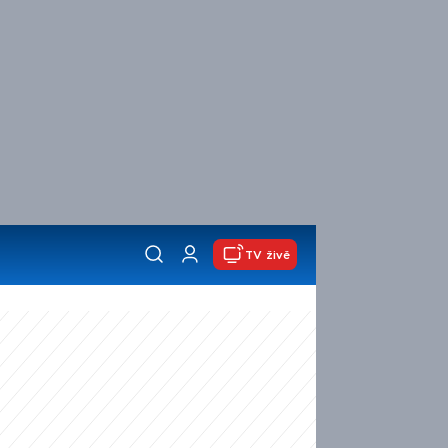
TV živě