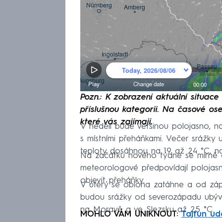
Pozn.: K zobrazení aktuální situac
příslušnou kategorii. Na časové ose
které vás zajímají.
V neděli bude většinou polojasno, 
s místními přeháňkami. Večer srážky 
teploty dosáhnou na 19 až 24 °C, na
Na začátku nového týdne se mírně o
meteorologové předpovídají polojas
objevit přeháňky.
V úterý se obloha zatáhne a od zá
budou srážky od severozápadu ubýva
na Moravě a ve Slezsku až 25 °C.
MOHLO VÁM UNIKNOUT:
Tajfun ude