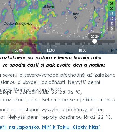
e rozklikněte na radaru v levém horním rohu
 ve spodní části si pak zvolte den a hodinu,
na severu a severovýchodě přechodně až zataženo
ustanou a ubyde i oblačnosti. Nejvyšší denní
 jižní Moravě až na 28 °C.
teplí. V pondělí bude 22 až 26 °C,
no až skoro jasno. Během dne se ojediněle mohou
padu se postupně vyskytnou přeháňky. Večer
t. Nejvyšší denní teploty dosáhnou 18 až 22 °C,
řil na Japonsko. Míří k Tokiu, úřady hlásí