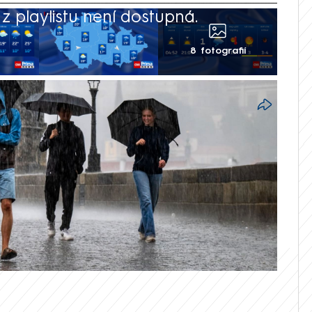
 playlistu není dostupná.
8 fotografií
ujících dnech ve znamení přeháněk a
rologů z Českého hydrometeorologického
u vyskytnout i bouřky. Teploty se během
 až 25 stupňů, na Moravě se přiblíží i k