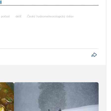
í
iled to fetch
 počasí
déšť
Český hydrometeorologický ústav