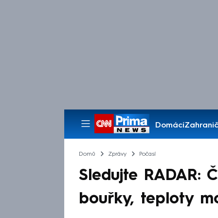
Domácí
Zahranič
Pořady
Domů
Zprávy
Počasí
Sledujte RADAR: 
bouřky, teploty m