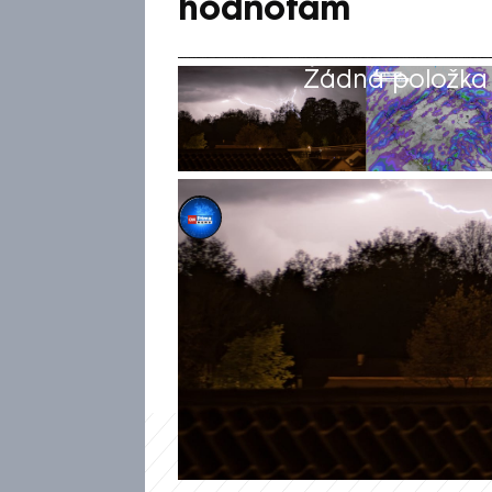
hodnotám
Žádná položka z
CNN Prima NEWS
19. kvě 2026, 08:46
Do Česka mohou v úterý a ve s
předpovědi počasí meteorolo
ústavu. Během celého týdne v
vyšplhají dokonce až ke třicet