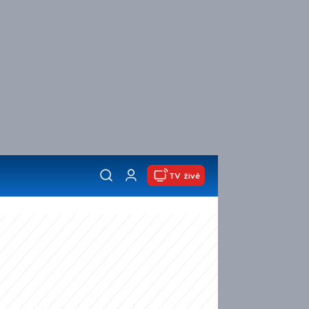
TV živě