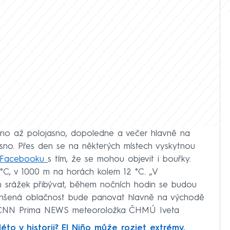
no až polojasno, dopoledne a večer hlavně na
asno. Přes den se na některých místech vyskytnou
 Facebooku
s tím, že se mohou objevit i bouřky.
°C, v 1000 m na horách kolem 12 °C. „V
h srážek přibývat, během nočních hodin se budou
nšená oblačnost bude panovat hlavně na východě
ání CNN Prima NEWS meteoroložka ČHMÚ Iveta
léto v historii? El Niño může rozjet extrémy,