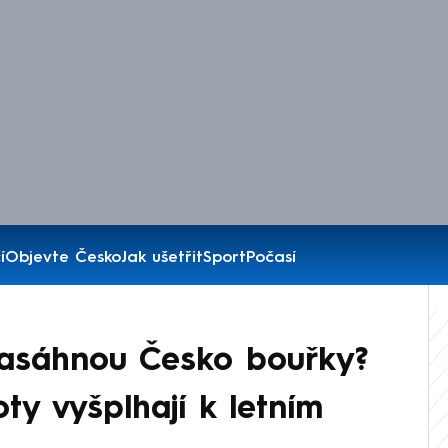
í
Objevte Česko
Jak ušetřit
Sport
Počasí
Zasáhnou Česko bouřky?
ty vyšplhají k letním