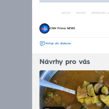
Fa
počasí
bouřka
předpověď p
CNN Prima NEWS
Vstup do diskuze
Návrhy pro vás