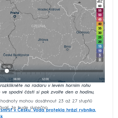
e rozklikněte na radaru v levém horním rohu
 ve spodní části si pak zvolte den a hodinu,
 hodnoty mohou dosáhnout 23 až 27 stupňů
vají, že bude slunečno.
smršť v Česku. Voda protekla hrází rybníka,
sk