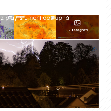
 playlistu není dostupná.
12 fotografií
tředu dorazit bouřky, varovali v
gové z Českého hydrometeorologického
šak bude teplo, o víkendu se teploty
i stupňům.