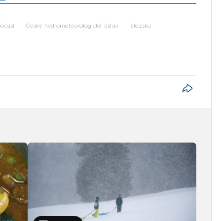
iled to fetch
očasí
Český hydrometeorologický ústav
Slezsko