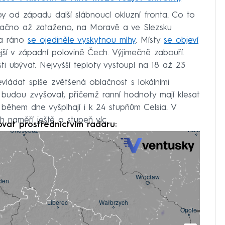
y od západu další slábnoucí okluzní fronta. Co to
ačno až zataženo, na Moravě a ve Slezsku
 a ráno
se ojediněle vyskytnou mlhy
. Místy
se objeví
jší v západní polovině Čech. Výjimečně zabouří.
ti ubývat. Nejvyšší teploty vystoupí na 18 až 23
vládat spíše zvětšená oblačnost s lokálními
 budou zvyšovat, přičemž ranní hodnoty mají klesat
k během dne vyšplhají i k 24 stupňům Celsia. V
h naměří ještě o stupeň víc.
ovat prostřednictvím radaru: