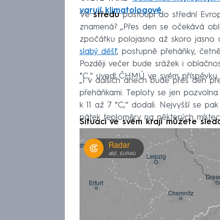
varují klimatologové
Ve
středu
postoupí do střední Evrop
znamená? „Přes den se očekává obl
zpočátku polojasno až skoro jasno
slabý déšť
, postupně přeháňky, četně
Později večer bude srážek i oblačnos
°C,“ uvedl ČHMÚ ve svém příspěvku.
„I v dalších dnech bude přes den pře
přeháňkami. Teploty se jen pozvolna
k 11 až 7 °C,“ dodali. Nejvyšší se pa
pátek teploměry na některých místec
Situaci ve svém kraji můžete sled