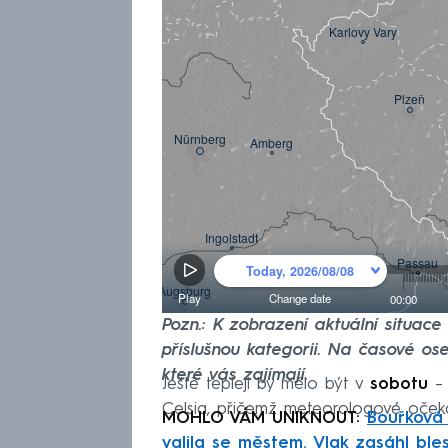
Pozn.: K zobrazení aktuální situac
příslušnou kategorii. Na časové ose
které vás zajímají.
Ještě tepleji by mělo být v
sobotu
–
Celsia, přičemž meteorologové očeká
MOHLO VÁM UNIKNOUT:
Bouřková 
valila se městem. Vlak zasáhl ble