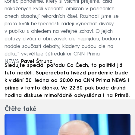
konec pandemie, který si všichni přejeme, čísla
nakažených kvůli variantě omikron v posledních
dnech dosahují rekordních čísel. Rozhodli jsme se
proto kvůli bezpečnosti raději vynechat diváky
v publiku s ohledem na veřejné zdraví. O jejich
dotazy diváci u obrazovek ale nepřijdou, budou i
nadále součástí debaty, kladeny budou ale na
dálku,“ vysvětluje šéfredaktor CNN Prima
NEWS
Pavel Štrunc
.
Sledujte speciál pořadu Co Čech, to politik! již
tuto neděli. Superdebata hvězd pandemie bude
k vidění 30. ledna od 20:00 na CNN Prima NEWS i
přímo v tomto článku. Ve 22:30 pak bude druhá
hodina diskuse mimořádně odvysílána i na Primě.
Čtěte také