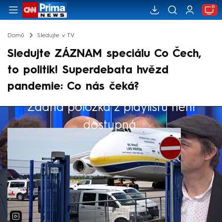
Domů
Sledujte v TV
Sledujte ZÁZNAM speciálu Co Čech,
to politik! Superdebata hvězd
pandemie: Co nás čeká?
Žádná položka z playlistu není
Výběr redakce
dostupná.