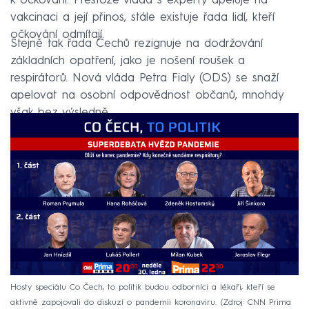
k očkování. Přestože vláda s experty apeluje na
vakcinaci a její přinos, stále existuje řada lidí, kteří
očkování odmítají.
Stejně tak řada Čechů rezignuje na dodržování
základních opatření, jako je nošení roušek a
respirátorů. Nová vláda Petra Fialy (ODS) se snaží
apelovat na osobní odpovědnost občanů, mnohdy
však bez výsledně.
Hosty speciálu Co Čech, to politik budou odborníci a lékaři, kteří se
aktivně zapojovali do diskuzí o pandemii koronaviru.
Zdroj: CNN Prima