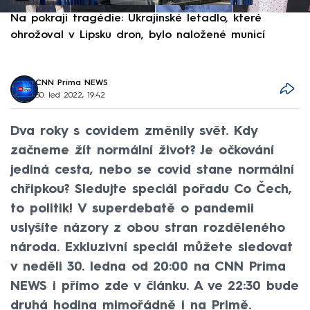
Na pokraji tragédie: Ukrajinské letadlo, které
P
ohrožoval v Lipsku dron, bylo naložené municí
e
CNN Prima NEWS
30. led 2022, 19:42
Dva roky s covidem změnily svět. Kdy
začneme žít normální život? Je očkování
jediná cesta, nebo se covid stane normální
chřipkou? Sledujte speciál pořadu Co Čech,
to politik! V superdebatě o pandemii
uslyšíte názory z obou stran rozděleného
národa. Exkluzivní speciál můžete sledovat
v neděli 30. ledna od 20:00 na CNN Prima
NEWS i přímo zde v článku. A ve 22:30 bude
druhá hodina mimořádně i na Primě.