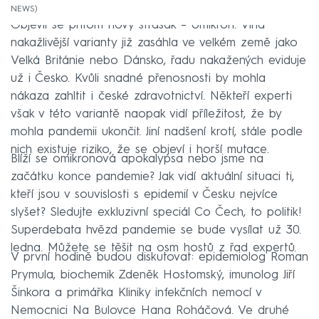
NEWS
Objevil se přitom nový strašák – omikron. Vlna
nakažlivější varianty již zasáhla ve velkém země jako
Velká Británie nebo Dánsko, řadu nakažených eviduje
už i Česko. Kvůli snadné přenosnosti by mohla
nákaza zahltit i české zdravotnictví. Někteří experti
však v této variantě naopak vidí příležitost, že by
mohla pandemii ukončit. Jiní nadšení krotí, stále podle
nich existuje riziko, že se objeví i horší mutace.
Blíží se omikronová apokalypsa nebo jsme na
začátku konce pandemie? Jak vidí aktuální situaci ti,
kteří jsou v souvislosti s epidemií v Česku nejvíce
slyšet? Sledujte exkluzivní speciál Co Čech, to politik!
Superdebata hvězd pandemie se bude vysílat už 30.
ledna. Můžete se těšit na osm hostů z řad expertů.
V první hodině budou diskutovat: epidemiolog Roman
Prymula, biochemik Zdeněk Hostomský, imunolog Jiří
Šinkora a primářka Kliniky infekčních nemocí v
Nemocnici Na Bulovce Hana Roháčová. Ve druhé