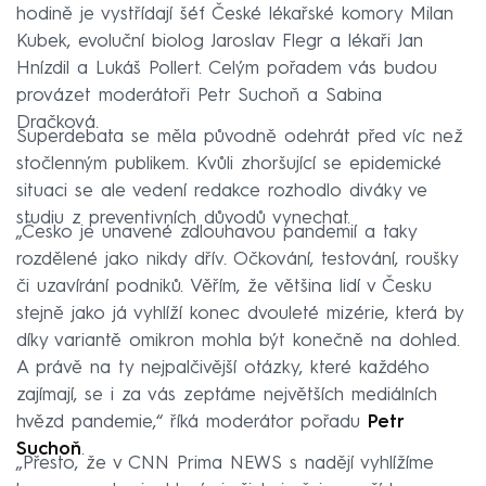
hodině je vystřídají šéf České lékařské komory Milan
Kubek, evoluční biolog Jaroslav Flegr a lékaři Jan
Hnízdil a Lukáš Pollert. Celým pořadem vás budou
provázet moderátoři Petr Suchoň a Sabina
Dračková.
Superdebata se měla původně odehrát před víc než
stočlenným publikem. Kvůli zhoršující se epidemické
situaci se ale vedení redakce rozhodlo diváky ve
studiu z preventivních důvodů vynechat.
„Česko je unavené zdlouhavou pandemií a taky
rozdělené jako nikdy dřív. Očkování, testování, roušky
či uzavírání podniků. Věřím, že většina lidí v Česku
stejně jako já vyhlíží konec dvouleté mizérie, která by
díky variantě omikron mohla být konečně na dohled.
A právě na ty nejpalčivější otázky, které každého
zajímají, se i za vás zeptáme největších mediálních
hvězd pandemie,“ říká moderátor pořadu
Petr
Suchoň
.
„Přesto, že v CNN Prima NEWS s nadějí vyhlížíme