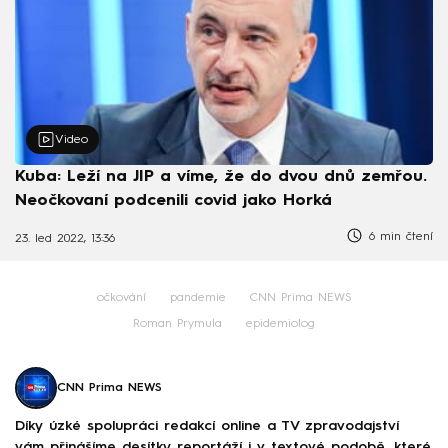
Video
Kuba: Leží na JIP a víme, že do dvou dnů zemřou.
Neočkovaní podcenili covid jako Horká
6 min čtení
23. led 2022, 13:36
očkování
pandemie
CNN Prima NEWS
Roman Prymula
epidemiolog
CNN Prima NEWS
Díky úzké spolupráci redakcí online a TV zpravodajství
vám přinášíme desítky reportáží i v textové podobě, které