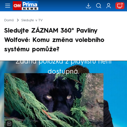
Domů
Sledujte v TV
Sledujte ZÁZNAM 360° Pavlíny
Wolfové: Komu změna volebního
systému pomůže?
Žádná položka z playlistu není
Výběr redakce
dostupná.