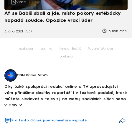
Video
Ať se Babiš sbalí a jde, místo pokory estébácky
napadá soudce. Opozice vrací úder
6 min čtení
3. úno 2021, 15:37
rozhovor
politika
Andrej Babiš
Pavlína Wolfová
poslanci
CNN Prima NEWS
Díky úzké spolupráci redakcí online a TV zpravodajství
vám přinášíme desítky reportáží i v textové podobě, které
můžete sledovat v televizi, na webu, sociálních sítích nebo
v HbbTV.
Pro tento článek jsou komentáře vypnuté