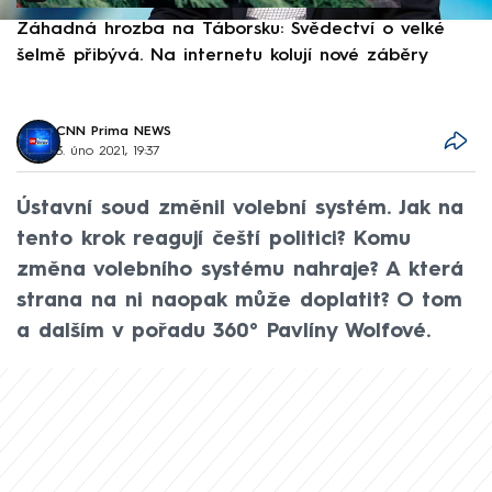
Záhadná hrozba na Táborsku: Svědectví o velké
S
šelmě přibývá. Na internetu kolují nové záběry
d
CNN Prima NEWS
3. úno 2021, 19:37
Ústavní soud změnil volební systém. Jak na
tento krok reagují čeští politici? Komu
změna volebního systému nahraje? A která
strana na ni naopak může doplatit? O tom
a dalším v pořadu 360° Pavlíny Wolfové.