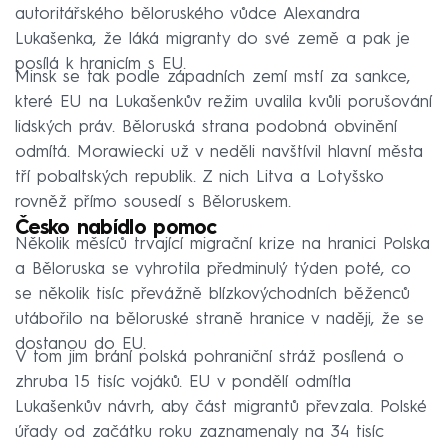
autoritářského běloruského vůdce Alexandra
Lukašenka, že láká migranty do své země a pak je
posílá k hranicím s EU.
Minsk se tak podle západních zemí mstí za sankce,
které EU na Lukašenkův režim uvalila kvůli porušování
lidských práv. Běloruská strana podobná obvinění
odmítá. Morawiecki už v neděli navštívil hlavní města
tří pobaltských republik. Z nich Litva a Lotyšsko
rovněž přímo sousedí s Běloruskem.
Česko nabídlo pomoc
Několik měsíců trvající migrační krize na hranici Polska
a Běloruska se vyhrotila předminulý týden poté, co
se několik tisíc převážně blízkovýchodních běženců
utábořilo na běloruské straně hranice v naději, že se
dostanou do EU.
V tom jim brání polská pohraniční stráž posílená o
zhruba 15 tisíc vojáků. EU v pondělí odmítla
Lukašenkův návrh, aby část migrantů převzala. Polské
úřady od začátku roku zaznamenaly na 34 tisíc