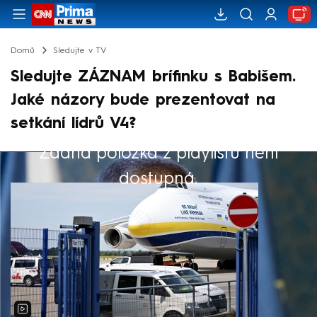
Domů
Sledujte v TV
Sledujte ZÁZNAM brífinku s Babišem.
Jaké názory bude prezentovat na
setkání lídrů V4?
Žádná položka z playlistu není
Výběr redakce
dostupná.