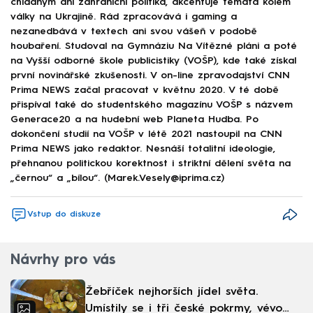
chladným ani zahraniční politika, akcentuje témata kolem
války na Ukrajině. Rád zpracovává i gaming a
nezanedbává v textech ani svou vášeň v podobě
houbaření. Studoval na Gymnáziu Na Vítězné pláni a poté
na Vyšší odborné škole publicistiky (VOŠP), kde také získal
první novinářské zkušenosti. V on-line zpravodajství CNN
Prima NEWS začal pracovat v květnu 2020. V té době
přispíval také do studentského magazínu VOŠP s názvem
Generace20 a na hudební web Planeta Hudba. Po
dokončení studií na VOŠP v létě 2021 nastoupil na CNN
Prima NEWS jako redaktor. Nesnáší totalitní ideologie,
přehnanou politickou korektnost i striktní dělení světa na
„černou“ a „bílou“. (Marek.Vesely@iprima.cz)
Vstup do diskuze
Návrhy pro vás
Žebříček nejhorších jídel světa.
Umístily se i tři české pokrmy, vévodí