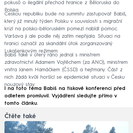
pokusů o ilegální přechod hranice z Běloruska do
Polska.
Českou republiku bude na summitu zastupovat Babiš,
který již minulý týden Polsku v souvislosti s migrační
krizí na polsko-běloruském pomezí nabídl pomoc.
Varšava ji ale podle něj zatím nepřijala. Situaci na
hranici označil za skandální útok zorganizovaný
Lukašenkovým režimem.
Babiš také v úterý ráno jednal s ministrem
zdravotnictví Adamem Vojtěchem (za ANO), ministrem
vnitra Janem Hamáčkem (ČSSD) a hejtmany. Část z
nich žádá kvůli horšící se epidemické situaci v Česku
nouzový stav.
I na toto téma Babiš na tiskové konferenci před
odletem promluvil. Vyjádření sledujte přímo v
tomto článku.
Čtěte také