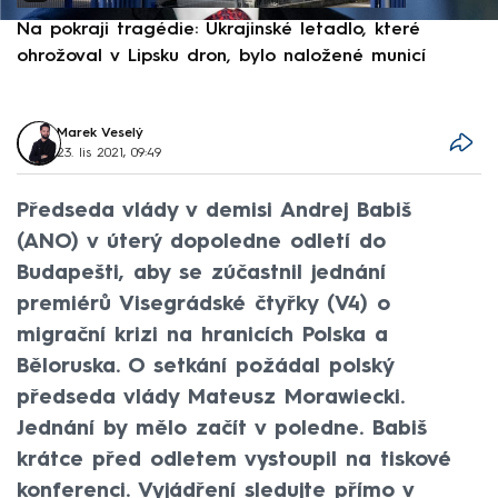
Na pokraji tragédie: Ukrajinské letadlo, které
P
ohrožoval v Lipsku dron, bylo naložené municí
e
Marek Veselý
23. lis 2021, 09:49
Předseda vlády v demisi Andrej Babiš
(ANO) v úterý dopoledne odletí do
Budapešti, aby se zúčastnil jednání
premiérů Visegrádské čtyřky (V4) o
migrační krizi na hranicích Polska a
Běloruska. O setkání požádal polský
předseda vlády Mateusz Morawiecki.
Jednání by mělo začít v poledne. Babiš
krátce před odletem vystoupil na tiskové
konferenci. Vyjádření sledujte přímo v