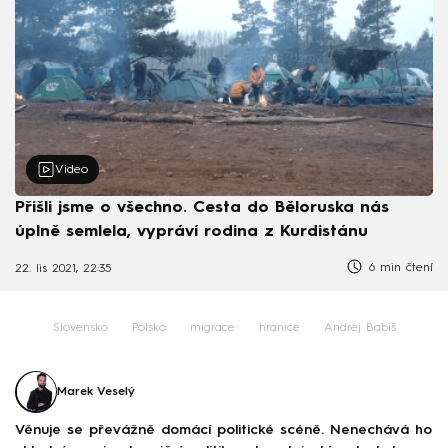
Video
Přišli jsme o všechno. Cesta do Běloruska nás
úplně semlela, vypráví rodina z Kurdistánu
6 min čtení
22. lis 2021, 22:35
Slovensko
Polsko
migrace
hranice
Andrej Babiš
Marek Veselý
Věnuje se převážně domácí politické scéně. Nenechává ho