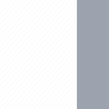
ideo
kat migranty do Česka? Sami by odešli, tvrdí exp
ické sebevraždě