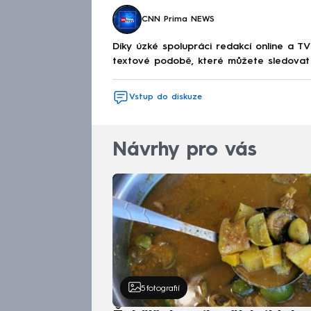
CNN Prima NEWS
Díky úzké spolupráci redakcí online a TV
textové podobě, které můžete sledovat v
Vstup do diskuze
Návrhy pro vás
5
fotografií