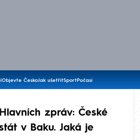
í
Objevte Česko
Jak ušetřit
Sport
Počasí
Hlavních zpráv: České
stát v Baku. Jaká je