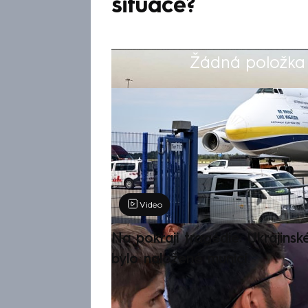
situace?
Žádná položka z
Výběr redakce
Video
Na pokraji tragédie: Ukrajinsk
bylo naložené municí