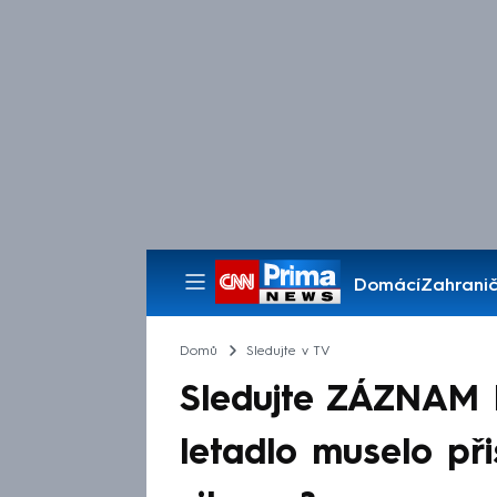
Domácí
Zahranič
Pořady
Domů
Sledujte v TV
Sledujte ZÁZNAM 
letadlo muselo při