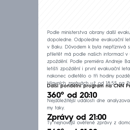
Podle ministerstva obrany další evak
dopoledne. Odpoledne evakuační let
v Baku. Důvodem k byla nepříznivá sit
přiletět má podle našich informací v
zpoždění. Podle premiéra Andreje B
letišti zpoždění i první evakuační le
nakonec odletělo o tři hodiny pozdě
Hlavních zprávách už od 18:55 na 
Další pondělní program na CNN P
360° od 20:10
Nejdůležitější události dne analyzov
my taky.
Zprávy od 21:00
Ty nejnovější ověřené zprávy z domov