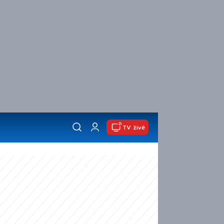
TV živě