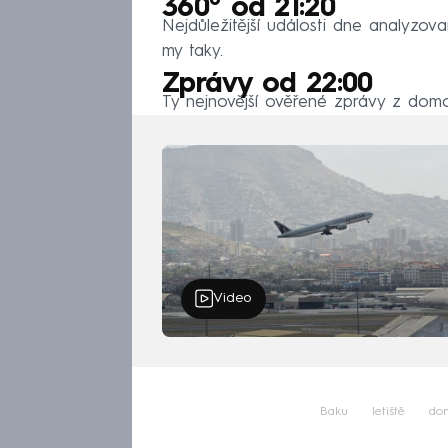
360° od 21:20
Nejdůležitější události dne analyzov
my taky.
Zprávy od 22:00
Ty nejnovější ověřené zprávy z domov
Video
Baku
letiště
do