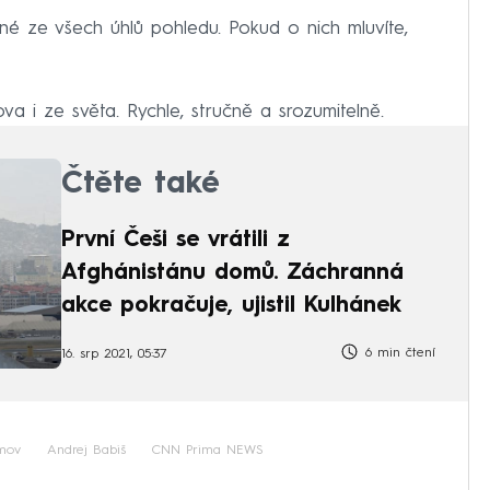
ané ze všech úhlů pohledu. Pokud o nich mluvíte,
a i ze světa. Rychle, stručně a srozumitelně.
Čtěte také
První Češi se vrátili z
Afghánistánu domů. Záchranná
akce pokračuje, ujistil Kulhánek
6 min čtení
16. srp 2021, 05:37
mov
Andrej Babiš
CNN Prima NEWS