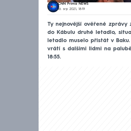
CNN Prima NEWS
16. srp 2021, 18:19
Ty nejnovější ověřené zprávy
do Kábulu druhé letadlo, situ
letadlo muselo přistát v Baku
vrátí s dalšími lidmi na palu
18:55.