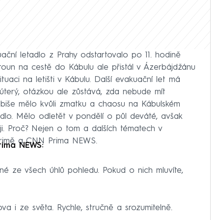
uační letadlo z Prahy odstartovalo po 11. hodině
oun na cestě do Kábulu ale přistál v Ázerbájdžánu
uaci na letišti v Kábulu. Další evakuační let má
 úterý, otázkou ale zůstává, zda nebude mít
abiše mělo kvůli zmatku a chaosu na Kábulském
tadlo. Mělo odletět v pondělí o půl deváté, avšak
ji. Proč? Nejen o tom a dalších tématech v
Primě a CNN Prima NEWS.
rima NEWS:
ané ze všech úhlů pohledu. Pokud o nich mluvíte,
a i ze světa. Rychle, stručně a srozumitelně.