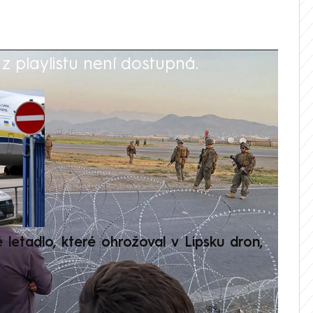
 playlistu není dostupná.
V
é letadlo, které ohrožoval v Lipsku dron,
Přilá
polit