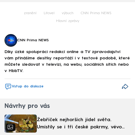
zranění
Litovel
výbuch
CNN Prima NEWS
Hlavní zprávy
CNN Prima NEWS
Díky úzké spolupráci redakcí online a TV zpravodajství
vám přinášíme desítky reportáží i v textové podobě, které
můžete sledovat v televizi, na webu, sociálních sítích nebo
v HbbTV.
Vstup do diskuze
Návrhy pro vás
Žebříček nejhorších jídel světa.
Umístily se i tři české pokrmy, vévodí
skandinávská kuchyně