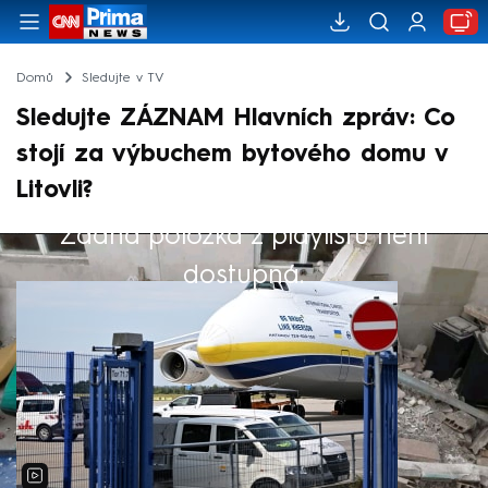
Domů
Sledujte v TV
Sledujte ZÁZNAM Hlavních zpráv: Co
stojí za výbuchem bytového domu v
Litovli?
Žádná položka z playlistu není
Výběr redakce
dostupná.