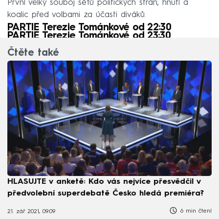
První velký souboj šéfů politických stran, hnutí a
koalic před volbami za účasti diváků.
PARTIE Terezie Tománkové od 22:30
PARTIE Terezie Tománkové od 23:30
Čtěte také
HLASUJTE v anketě: Kdo vás nejvíce přesvědčil v
předvolební superdebatě Česko hledá premiéra?
6 min čtení
21. zář 2021, 09:09