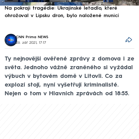
Na pokraji tragédie: Ukrajinské letadlo, které
P
ohrožoval v Lipsku dron, bylo naložené municí
e
CNN Prima NEWS
26. zář 2021, 17:17
Ty nejnovější ověřené zprávy z domova i ze
světa. Jednoho vážně zraněného si vyžádal
výbuch v bytovém domě v Litovli. Co za
explozí stojí, nyní vyšetřují kriminalisté.
Nejen o tom v Hlavních zprávách od 18:55.