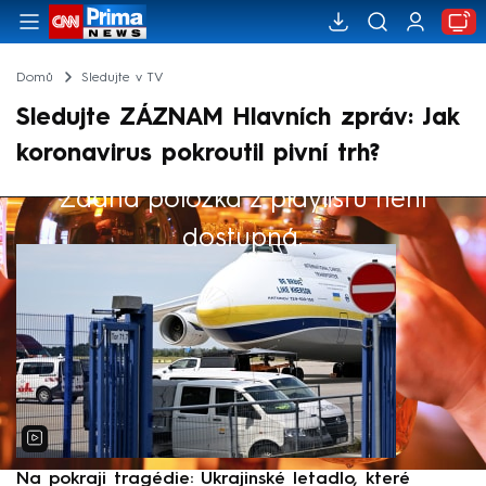
Domů
Sledujte v TV
Sledujte ZÁZNAM Hlavních zpráv: Jak
koronavirus pokroutil pivní trh?
Žádná položka z playlistu není
Výběr redakce
dostupná.
Na pokraji tragédie: Ukrajinské letadlo, které
P