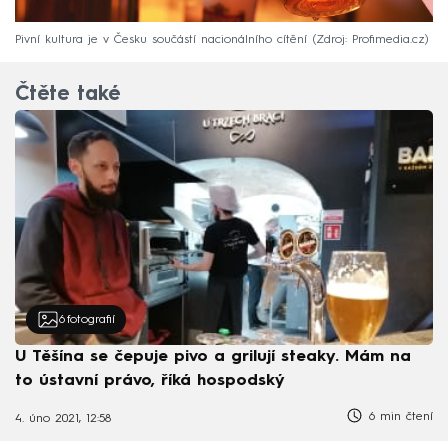
Pivní kultura je v Česku součástí nacionálního cítění
Zdroj: Profimedia.cz
Čtěte také
6
fotografií
U Těšína se čepuje pivo a grilují steaky. Mám na
to ústavní právo, říká hospodský
6 min čtení
4. úno 2021, 12:58