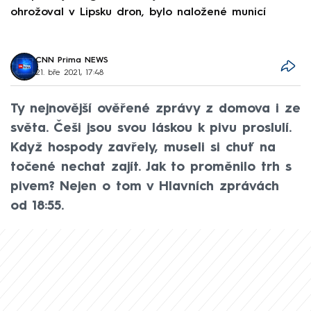
ohrožoval v Lipsku dron, bylo naložené municí
e
CNN Prima NEWS
21. bře 2021, 17:48
Ty nejnovější ověřené zprávy z domova i ze
světa. Češi jsou svou láskou k pivu proslulí.
Když hospody zavřely, museli si chuť na
točené nechat zajít. Jak to proměnilo trh s
pivem? Nejen o tom v Hlavních zprávách
od 18:55.