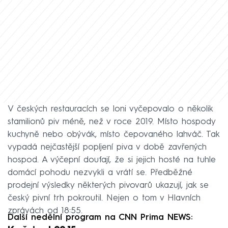
V českých restauracích se loni vyčepovalo o několik
stamilionů piv méně, než v roce 2019. Místo hospody
kuchyně nebo obývák, místo čepovaného lahváč. Tak
vypadá nejčastější popíjení piva v době zavřených
hospod. A výčepní doufají, že si jejich hosté na tuhle
domácí pohodu nezvykli a vrátí se. Předběžné
prodejní výsledky některých pivovarů ukazují, jak se
český pivní trh pokroutil. Nejen o tom v Hlavních
zprávách od 18:55.
Další nedělní program na CNN Prima NEWS: