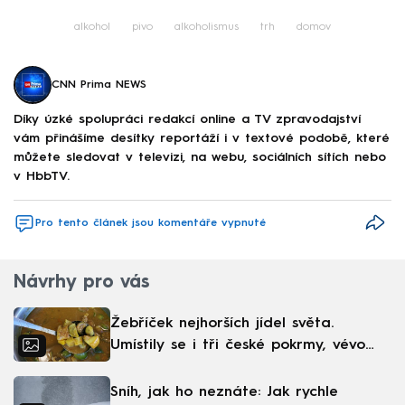
alkohol
pivo
alkoholismus
trh
domov
CNN Prima NEWS
Díky úzké spolupráci redakcí online a TV zpravodajství
vám přinášíme desítky reportáží i v textové podobě, které
můžete sledovat v televizi, na webu, sociálních sítích nebo
v HbbTV.
Pro tento článek jsou komentáře vypnuté
Návrhy pro vás
Žebříček nejhorších jídel světa.
Umístily se i tři české pokrmy, vévodí
skandinávská kuchyně
Sníh, jak ho neznáte: Jak rychle