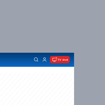
TV živě