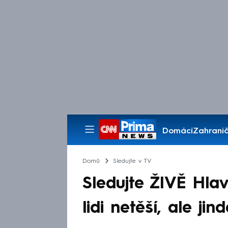
Domácí
Zahranič
Pořady
Domů
Sledujte v TV
Sledujte ŽIVĚ Hlav
lidi netěší, ale ji