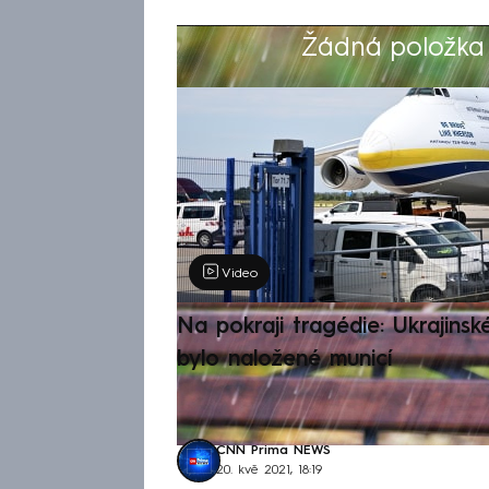
Žádná položka z
Výběr redakce
Video
Na pokraji tragédie: Ukrajinsk
bylo naložené municí
CNN Prima NEWS
20. kvě 2021, 18:19