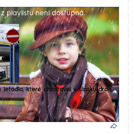
 playlistu není dostupná.
V
é letadlo, které ohrožoval v Lipsku dron,
Přilá
polit