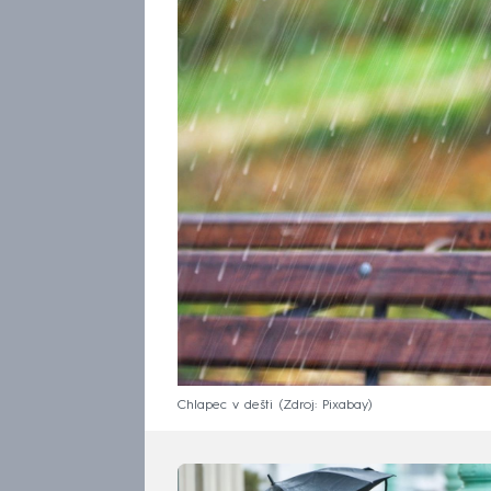
Chlapec v dešti
Zdroj: Pixabay