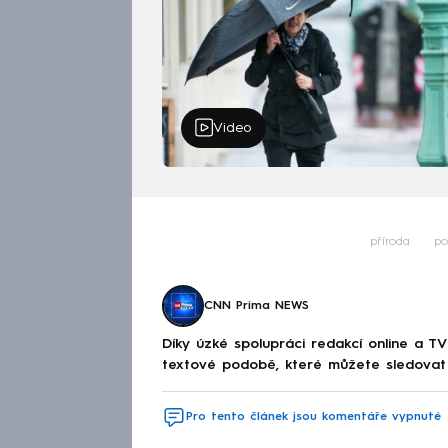
Video
příroda
po
CNN Prima NEWS
Díky úzké spolupráci redakcí online a TV
textové podobě, které můžete sledovat v
Pro tento článek jsou komentáře vypnuté