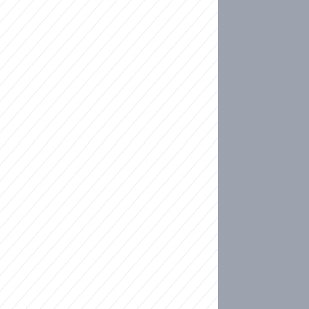
ideo
kat migranty do Česka? Sami by odešli, tvrdí exp
ické sebevraždě