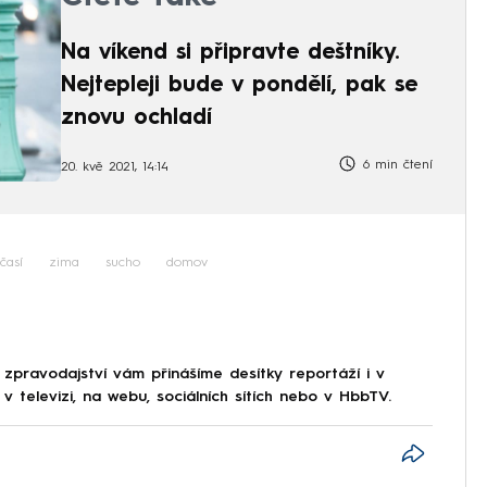
Na víkend si připravte deštníky.
Nejtepleji bude v pondělí, pak se
znovu ochladí
6 min čtení
20. kvě 2021, 14:14
časí
zima
sucho
domov
 zpravodajství vám přinášíme desítky reportáží i v
 televizi, na webu, sociálních sítích nebo v HbbTV.