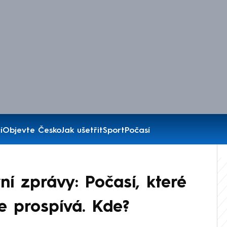
í
Objevte Česko
Jak ušetřit
Sport
Počasí
ní zprávy: Počasí, které
nde prospívá. Kde?