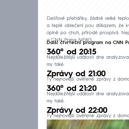
Dešťové přeháňky, žádné velké teplo
a teplé oblečení jsou důkazem, že k
úplně po chuti, přírodě prospívá. N
a CNN Prima NEWS.
Další čtvrteční program na CNN 
360° od 20:15
Nejdůležitější události dne analyzov
my také.
Zprávy od 21:00
Ty nejnovější ověřené zprávy z domov
360° od 21:20
Nejdůležitější události dne analyzov
my také.
Zprávy od 22:00
Ty nejnovější ověřené zprávy z domov