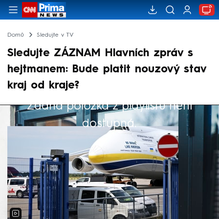
Domů
Sledujte v TV
Sledujte ZÁZNAM Hlavních zpráv s
hejtmanem: Bude platit nouzový stav
kraj od kraje?
Žádná položka z playlistu není
Výběr redakce
dostupná.