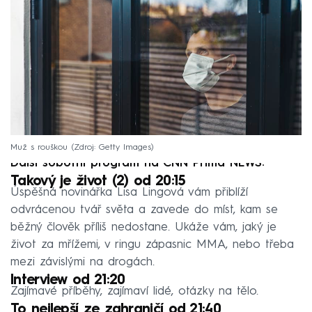
Muž s rouškou
Zdroj: Getty Images
Další sobotní program na CNN Prima NEWS:
Takový je život (2) od 20:15
Úspěšná novinářka Lisa Lingová vám přiblíží
odvrácenou tvář světa a zavede do míst, kam se
běžný člověk příliš nedostane. Ukáže vám, jaký je
život za mřížemi, v ringu zápasnic MMA, nebo třeba
mezi závislými na drogách.
Interview od 21:20
Zajímavé příběhy, zajímaví lidé, otázky na tělo.
To nejlepší ze zahraničí od 21:40