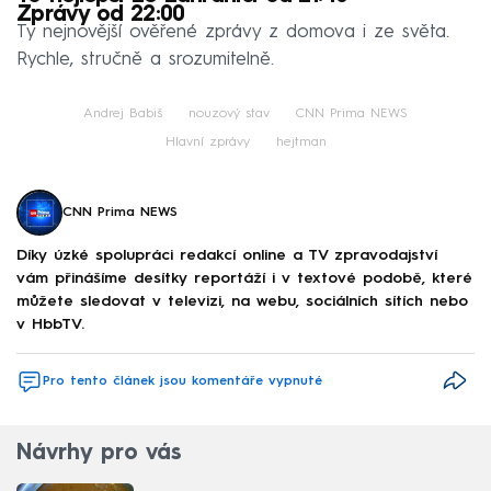
Zprávy od 22:00
Ty nejnovější ověřené zprávy z domova i ze světa.
Rychle, stručně a srozumitelně.
Andrej Babiš
nouzový stav
CNN Prima NEWS
Hlavní zprávy
hejtman
CNN Prima NEWS
Díky úzké spolupráci redakcí online a TV zpravodajství
vám přinášíme desítky reportáží i v textové podobě, které
můžete sledovat v televizi, na webu, sociálních sítích nebo
v HbbTV.
Pro tento článek jsou komentáře vypnuté
Návrhy pro vás