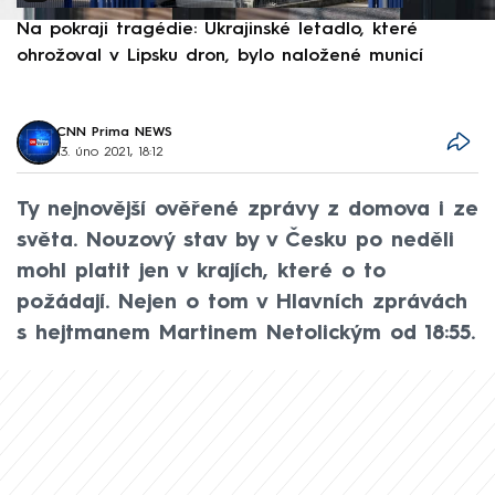
Na pokraji tragédie: Ukrajinské letadlo, které
P
ohrožoval v Lipsku dron, bylo naložené municí
e
CNN Prima NEWS
13. úno 2021, 18:12
Ty nejnovější ověřené zprávy z domova i ze
světa. Nouzový stav by v Česku po neděli
mohl platit jen v krajích, které o to
požádají. Nejen o tom v Hlavních zprávách
s hejtmanem Martinem Netolickým od 18:55.