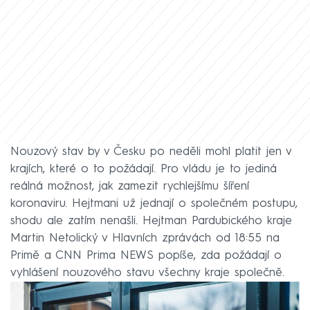
Nouzový stav by v Česku po neděli mohl platit jen v
krajích, které o to požádají. Pro vládu je to jediná
reálná možnost, jak zamezit rychlejšímu šíření
koronaviru. Hejtmani už jednají o společném postupu,
shodu ale zatím nenašli. Hejtman Pardubického kraje
Martin Netolický v Hlavních zprávách od 18:55 na
Primě a CNN Prima NEWS popíše, zda požádají o
vyhlášení nouzového stavu všechny kraje společně.