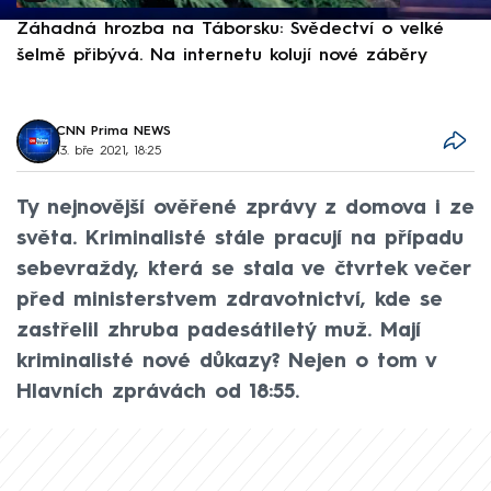
Záhadná hrozba na Táborsku: Svědectví o velké
S
šelmě přibývá. Na internetu kolují nové záběry
d
CNN Prima NEWS
13. bře 2021, 18:25
Ty nejnovější ověřené zprávy z domova i ze
světa. Kriminalisté stále pracují na případu
sebevraždy, která se stala ve čtvrtek večer
před ministerstvem zdravotnictví, kde se
zastřelil zhruba padesátiletý muž. Mají
kriminalisté nové důkazy? Nejen o tom v
Hlavních zprávách od 18:55.