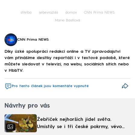
střelba
sebevražda
domov
CNN Prima NEWS
Marie Bastlová
CNN Prima NEWS
Díky úzké spolupráci redakcí online a TV zpravodajství
vám přinášíme desítky reportáží i v textové podobě, které
můžete sledovat v televizi, na webu, sociálních sítích nebo
v HbbTV.
Pro tento článek jsou komentáře vypnuté
Návrhy pro vás
Žebříček nejhorších jídel světa.
Umístily se i tři české pokrmy, vévodí
skandinávská kuchyně