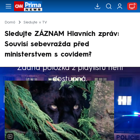
Domů
Sledujte v TV
Sledujte ZÁZNAM Hlavních zpráv:
Souvisí sebevražda před
ministerstvem s covidem?
Žádná položka z playlistu není
Výběr redakce
dostupná.