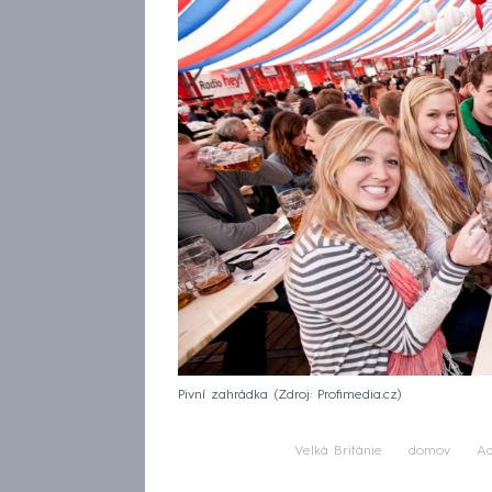
Pivní zahrádka
Zdroj: Profimedia.cz
Velká Británie
domov
Ad