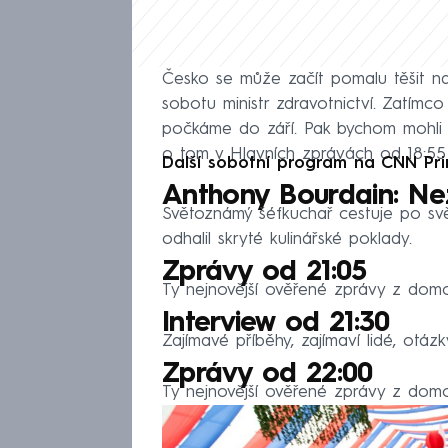
Česko se může začít pomalu těšit n
sobotu ministr zdravotnictví. Zatímco l
počkáme do září. Pak bychom mohli jí
o tom v Hlavních zprávách od 18:5
Další sobotní program na CNN Pr
Anthony Bourdain: Ne
Světoznámý šéfkuchař cestuje po sv
odhalil skryté kulinářské poklady.
Zprávy od 21:05
Ty nejnovější ověřené zprávy z domov
Interview od 21:30
Zajímavé příběhy, zajímaví lidé, otázk
Zprávy od 22:00
Ty nejnovější ověřené zprávy z domov