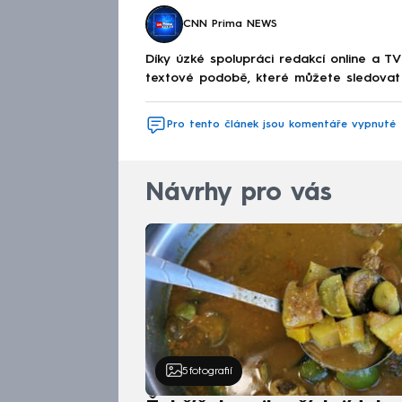
CNN Prima NEWS
Díky úzké spolupráci redakcí online a TV
textové podobě, které můžete sledovat v
Pro tento článek jsou komentáře vypnuté
Návrhy pro vás
5
fotografií