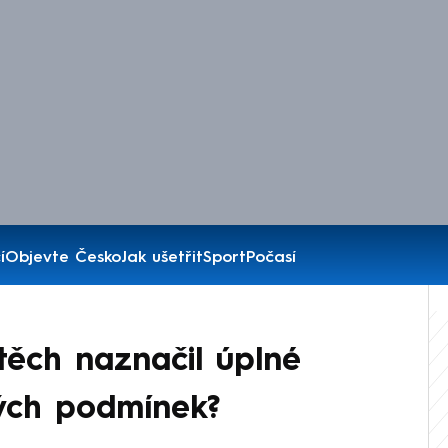
í
Objevte Česko
Jak ušetřit
Sport
Počasí
těch naznačil úplné
kých podmínek?