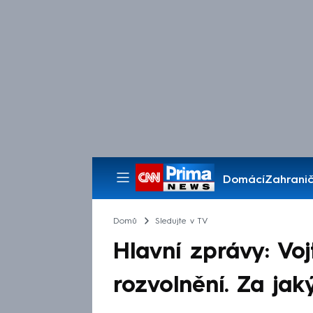
Domácí
Zahranič
Pořady
Domů
Sledujte v TV
Hlavní zprávy: Voj
rozvolnění. Za ja