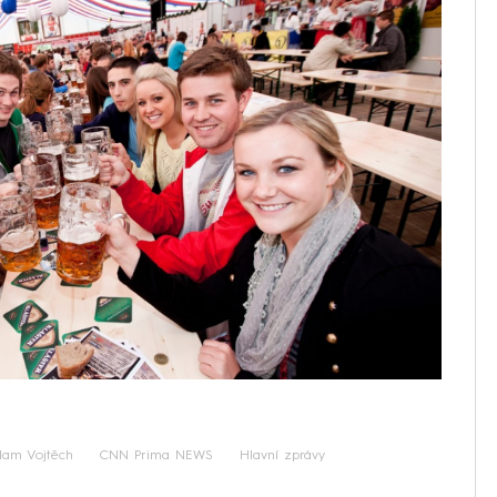
am Vojtěch
CNN Prima NEWS
Hlavní zprávy