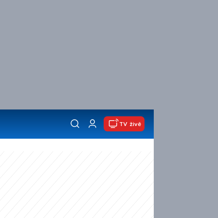
TV živě