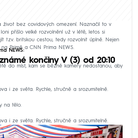
a život bez covidových omezení. Naznačil to v
oni přišlo velké rozvolnění už v létě, letos si
t tzv. britskou cestou, tedy rozvolnit úplně. Nejen
5 na Primě a CNN Prima NEWS.
ima NEWS:
známé končiny V (3) od 20:10
ětě do míst, kam se běžně kamery nedostanou, aby
a i ze světa. Rychle, stručně a srozumitelně.
y na tělo.
a i ze světa. Rychle, stručně a srozumitelně.