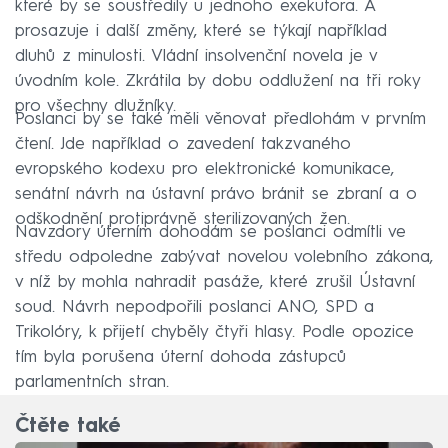
které by se soustředily u jednoho exekutora. A
prosazuje i další změny, které se týkají například
dluhů z minulosti. Vládní insolvenční novela je v
úvodním kole. Zkrátila by dobu oddlužení na tři roky
pro všechny dlužníky.
Poslanci by se také měli věnovat předlohám v prvním
čtení. Jde například o zavedení takzvaného
evropského kodexu pro elektronické komunikace,
senátní návrh na ústavní právo bránit se zbraní a o
odškodnění protiprávně sterilizovaných žen.
Navzdory úterním dohodám se poslanci odmítli ve
středu odpoledne zabývat novelou volebního zákona,
v níž by mohla nahradit pasáže, které zrušil Ústavní
soud. Návrh nepodpořili poslanci ANO, SPD a
Trikolóry, k přijetí chyběly čtyři hlasy. Podle opozice
tím byla porušena úterní dohoda zástupců
parlamentních stran.
Čtěte také