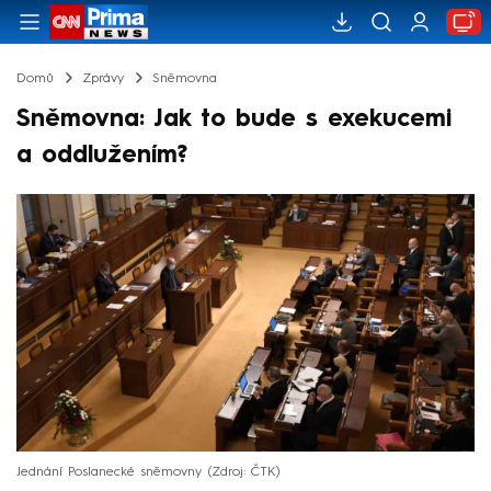
Domů
Zprávy
Sněmovna
Sněmovna: Jak to bude s exekucemi
a oddlužením?
Jednání Poslanecké sněmovny
Zdroj: ČTK