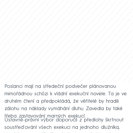
Poslanci mají na středeční podvečer plánovanou
mimořádnou schůzi k vládní exekuční novele. Ta je ve
druhém čtení a předpokládá, že věřitelé by hradili
zálohu na náklady vymáhání dluhu. Zavedla by také
třeba zastavování marných exekucí.
Ústavně-právní výbor doporučil z předlohy škrtnout
soustřeďování všech exekuci na jednoho dlužníka,