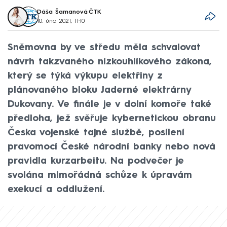
Dáša Šamanová
,
ČTK
10. úno 2021, 11:10
Sněmovna by ve středu měla schvalovat
návrh takzvaného nízkouhlíkového zákona,
který se týká výkupu elektřiny z
plánovaného bloku Jaderné elektrárny
Dukovany. Ve finále je v dolní komoře také
předloha, jež svěřuje kybernetickou obranu
Česka vojenské tajné službě, posílení
pravomocí České národní banky nebo nová
pravidla kurzarbeitu. Na podvečer je
svolána mimořádná schůze k úpravám
exekucí a oddlužení.