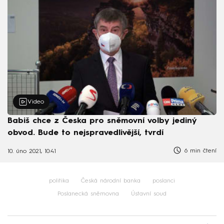
Video
Babiš chce z Česka pro sněmovní volby jediný
obvod. Bude to nejspravedlivější, tvrdí
6 min čtení
10. úno 2021, 10:41
politika
Česká národní banka
poslanci
Poslanecká sněmovna
Ústavní soud