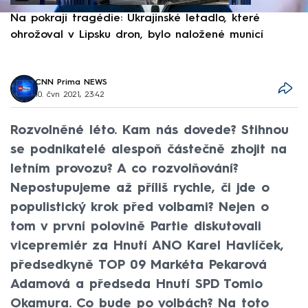
Na pokraji tragédie: Ukrajinské letadlo, které
P
ohrožoval v Lipsku dron, bylo naložené municí
e
CNN Prima NEWS
10. čvn 2021, 23:42
Rozvolněné léto. Kam nás dovede? Stihnou
se podnikatelé alespoň částečně zhojit na
letním provozu? A co rozvolňování?
Nepostupujeme až příliš rychle, či jde o
populistický krok před volbami? Nejen o
tom v první polovině Partie diskutovali
vicepremiér za Hnutí ANO Karel Havlíček,
předsedkyně TOP 09 Markéta Pekarová
Adamová a předseda Hnutí SPD Tomio
Okamura. Co bude po volbách? Na toto