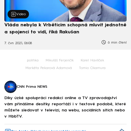
Video
Vláda nebyla k Vrběticím schopná mluvit jednotně
a spojenci to vidí, říká Rakušan
6 min čtení
7. čvn 2021, 06:08
politika
Mikuláš Ferjenčík
Karel Havlíček
Markéta Pekarová Adamová
Tomio Okamura
CNN Prima NEWS
Díky úzké spolupráci redakcí online a TV zpravodajství
vám přinášíme desítky reportáží i v textové podobě, které
můžete sledovat v televizi, na webu, sociálních sítích nebo
v HbbTV.