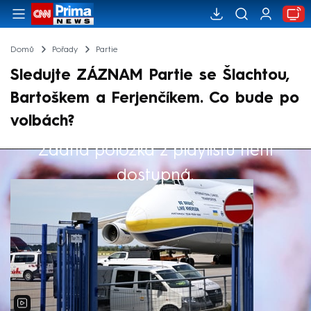
Domů
Pořady
Partie
Sledujte ZÁZNAM Partie se Šlachtou,
Bartoškem a Ferjenčíkem. Co bude po
volbách?
Žádná položka z playlistu není
Výběr redakce
dostupná.