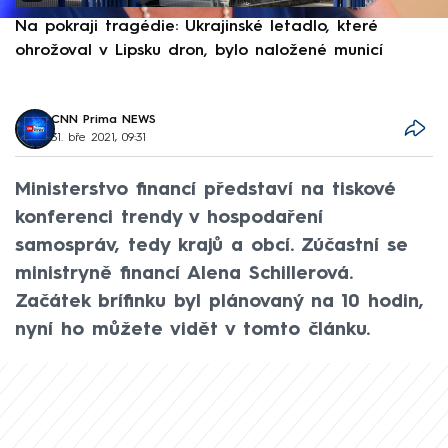
Na pokraji tragédie: Ukrajinské letadlo, které
P
ohrožoval v Lipsku dron, bylo naložené municí
e
CNN Prima NEWS
31. bře 2021, 09:31
Ministerstvo financí představí na tiskové
konferenci trendy v hospodaření
samospráv, tedy krajů a obcí. Zúčastní se
ministryně financí Alena Schillerová.
Začátek brífinku byl plánovaný na 10 hodin,
nyní ho můžete vidět v tomto článku.