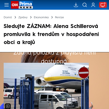
Domů
Zprávy
Ekonomika
Peníze
Sledujte ZÁZNAM: Alena Schillerová
promluvila k trendům v hospodaření
obcí a krajů
Žádná položka z playlistu není
Výběr redakce
dostupná.