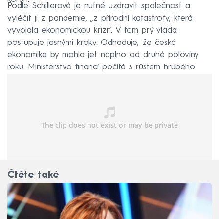
Podle Schillerové je nutné uzdravit společnost a
vyléčit ji z pandemie, „z přírodní katastrofy, která
vyvolala ekonomickou krizi“. V tom prý vláda
postupuje jasnými kroky. Odhaduje, že česká
ekonomika by mohla jet naplno od druhé poloviny
roku. Ministerstvo financí počítá s růstem hrubého
domácího produktu o 3,1 procenta.
Čtěte také