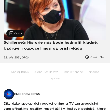
Video
Schillerová: Historie nás bude hodnotit kladně.
Uzdravit rozpočet musí až příští vláda
6 min čtení
22. bře 2021, 09:06
Andrej Babiš
Alena Schillerová
ministr financí
finance
zprávy
CNN Prima NEWS
Díky úzké spolupráci redakcí online a TV zpravodajství
vám přinášíme desítky reportáží i v textové podobě, které