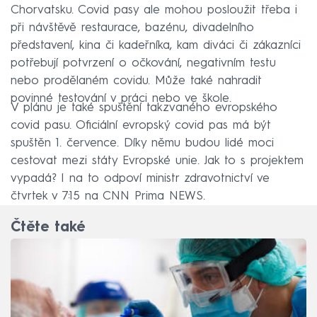
Chorvatsku. Covid pasy ale mohou posloužit třeba i
při návštěvě restaurace, bazénu, divadelního
představení, kina či kadeřníka, kam diváci či zákazníci
potřebují potvrzení o očkování, negativním testu
nebo prodělaném covidu. Může také nahradit
povinné testování v práci nebo ve škole.
V plánu je také spuštění takzvaného evropského
covid pasu. Oficiální evropský covid pas má být
spuštěn 1. července. Díky němu budou lidé moci
cestovat mezi státy Evropské unie. Jak to s projektem
vypadá? I na to odpoví ministr zdravotnictví ve
čtvrtek v 7:15 na CNN Prima NEWS.
Čtěte také