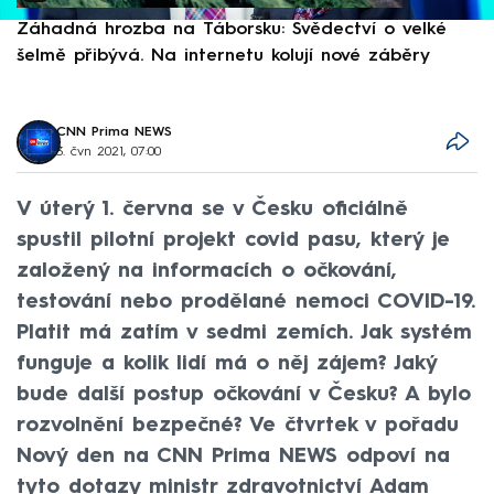
Záhadná hrozba na Táborsku: Svědectví o velké
S
šelmě přibývá. Na internetu kolují nové záběry
d
CNN Prima NEWS
3. čvn 2021, 07:00
V úterý 1. června se v Česku oficiálně
spustil pilotní projekt covid pasu, který je
založený na informacích o očkování,
testování nebo prodělané nemoci COVID-19.
Platit má zatím v sedmi zemích. Jak systém
funguje a kolik lidí má o něj zájem? Jaký
bude další postup očkování v Česku? A bylo
rozvolnění bezpečné? Ve čtvrtek v pořadu
Nový den na CNN Prima NEWS odpoví na
tyto dotazy ministr zdravotnictví Adam