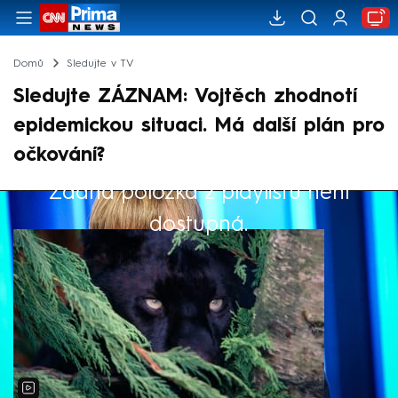
Domů
Sledujte v TV
Sledujte ZÁZNAM: Vojtěch zhodnotí
epidemickou situaci. Má další plán pro
očkování?
Žádná položka z playlistu není
Výběr redakce
dostupná.