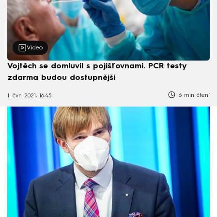
Video
Vojtěch se domluvil s pojišťovnami. PCR testy
zdarma budou dostupnější
6 min čtení
1. čvn 2021, 16:45