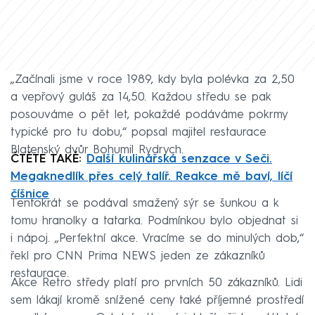
„Začínali jsme v roce 1989, kdy byla polévka za 2,50
a vepřový guláš za 14,50. Každou středu se pak
posouváme o pět let, pokaždé podáváme pokrmy
typické pro tu dobu,“ popsal majitel restaurace
Blatenský dvůr Bohumil Rydrych.
ČTĚTE TAKÉ:
Další kulinářská senzace v Seči.
Megaknedlík přes celý talíř. Reakce mě baví, líčí
číšnice
Tentokrát se podával smažený sýr se šunkou a k
tomu hranolky a tatarka. Podmínkou bylo objednat si
i nápoj. „Perfektní akce. Vracíme se do minulých dob,“
řekl pro CNN Prima NEWS jeden ze zákazníků
restaurace.
Akce Retro středy platí pro prvních 50 zákazníků. Lidi
sem lákají kromě snížené ceny také příjemné prostředí