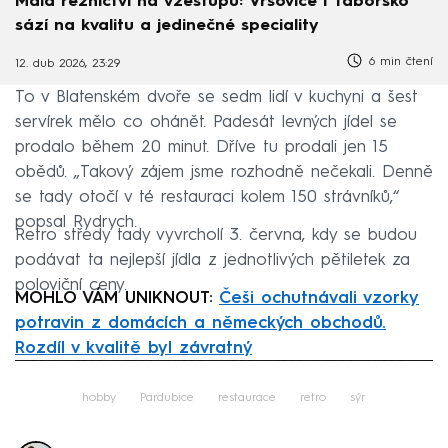
Malá řeznictví na vzestupu: Vršovice i Táborsko
sází na kvalitu a jedinečné speciality
6 min čtení
12. dub 2026, 23:29
To v Blatenském dvoře se sedm lidí v kuchyni a šest
servírek mělo co ohánět. Padesát levných jídel se
prodalo během 20 minut. Dříve tu prodali jen 15
obědů. „Takový zájem jsme rozhodně nečekali. Denně
se tady otočí v té restauraci kolem 150 strávníků,“
popsal Rydrych.
Retro středy tady vyvrcholí 3. června, kdy se budou
podávat ta nejlepší jídla z jednotlivých pětiletek za
poloviční ceny.
MOHLO VÁM UNIKNOUT:
Češi ochutnávali vzorky
potravin z domácích a německých obchodů.
Rozdíl v kvalitě byl závratný
Failed to fetch
hobby
Pardubice
restaurace
retro
sýr