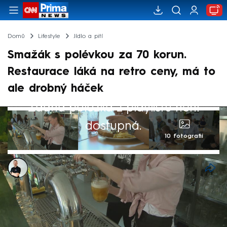
Domů
Lifestyle
Jídlo a pití
Smažák s polévkou za 70 korun.
Restaurace láká na retro ceny, má to
ale drobný háček
Žádná položka z playlistu není
dostupná.
10 fotografií
Bohuslav Štěpánek
30. dub 2026, 09:50
V Blatě u Pardubic se v jedné z restaurací
rozhodli účtovat každou středu retro ceny.