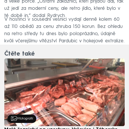
a velké porce. „Ostatní zákazníci, kteří přijdou dál, tak
už jedí za moderní ceny, ale retro jídlo, které bylo v
té době in,“ dodal Rydrych.
V hostinci v sousední vesnici vydají denně kolem 60
až 110 obědů za cenu zhruba 150 korun. Bez ohledu
na retro středy tu dnes bylo poloprázdno, údajně
kvůli včerejšímu vítězství Pardubic v hokejové extralize.
Čtěte také
9
fotografií