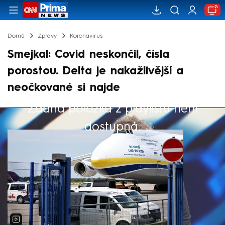
Domů
Zprávy
Koronavirus
Smejkal: Covid neskončil, čísla
porostou. Delta je nakažlivější a
neočkované si najde
Žádná položka z playlistu není
Výběr redakce
dostupná.