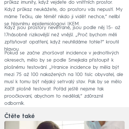
průkaz imunity, když vejdete do vnitřních prostor.
Když průkaz neukážete, do prostoru vás nepustí. My
máme Tečku, ale téměř nikdo ji vidět nechce,“ nelíbí
se hlavnímu epidemiologovi IKEM.
Když jsou prostory nevětrané, jsou podle něj 15- až
17násobně rizikovější než vnější. „Proč bychom měli
zpřísňovat opatření, když neuhlídáme tohle?“ kroutil
hlavou.
Pokud se začne zhoršovat incidence v jednotlivých
okresech, mělo by se podle Smejkala přistoupit k
plošnému testování. „Hranice incidence by měla být
mezi 75 až 100 nakažených na 100 tisíc obyvatel, ale
musí k tomu být nějaký setrvalý stav. Pak by se mělo
začít plošně testovat. Pořád ještě nejsme tak
proočkovaní, abychom to nedělali,“ zdůraznil
odborník.
Čtěte také