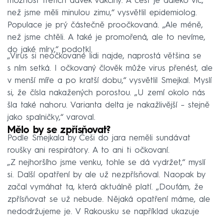
možnost třetích dávek vakcíny. A cest je daleko víc,
než jsme měli minulou zimu,“ vysvětlil epidemiolog.
Populace je prý částečně proočkovaná. „Ale méně,
než jsme chtěli. A také je promořená, ale to nevíme,
do jaké míry,“ podotkl.
„Virus si neočkované lidi najde, naprostá většina se
s ním setká. I očkovaný člověk může virus přenést, ale
v menší míře a po kratší dobu,“ vysvětlil Smejkal. Myslí
si, že čísla nakažených porostou. „U zemí okolo nás
šla také nahoru. Varianta delta je nakažlivější – stejně
jako spalničky,“ varoval.
Mělo by se zpřísňovat?
Podle Smejkala by Češi do jara neměli sundávat
roušky ani respirátory. A to ani ti očkovaní.
„Z nejhoršího jsme venku, tohle se dá vydržet,“ myslí
si. Další opatření by ale už nezpřísňoval. Naopak by
začal vymáhat ta, která aktuálně platí. „Doufám, že
zpřísňovat se už nebude. Nějaká opatření máme, ale
nedodržujeme je. V Rakousku se například ukazuje