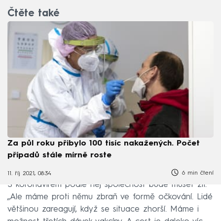
Čtěte také
Za půl roku přibylo 100 tisíc nakažených. Počet
případů stále mírně roste
6 min čtení
11. říj 2021, 08:34
S koronavirem podle něj společnost bude muset žít.
„Ale máme proti němu zbraň ve formě očkování. Lidé
většinou zareagují, když se situace zhorší. Máme i