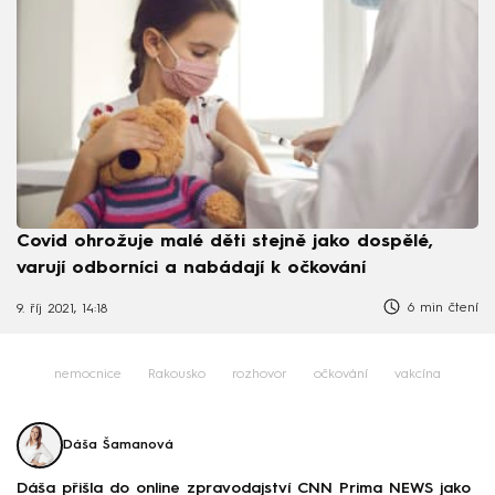
Covid ohrožuje malé děti stejně jako dospělé,
varují odborníci a nabádají k očkování
6 min čtení
9. říj 2021, 14:18
nemocnice
Rakousko
rozhovor
očkování
vakcína
Dáša Šamanová
Dáša přišla do online zpravodajství CNN Prima NEWS jako