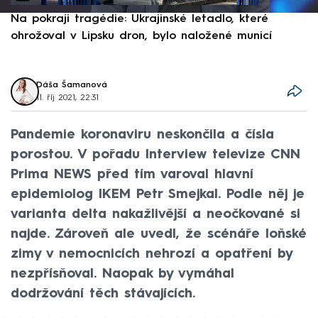
Na pokraji tragédie: Ukrajinské letadlo, které
P
ohrožoval v Lipsku dron, bylo naložené municí
e
Dáša Šamanová
11. říj 2021, 22:31
Pandemie koronaviru neskončila a čísla
porostou. V pořadu Interview televize CNN
Prima NEWS před tím varoval hlavní
epidemiolog IKEM Petr Smejkal. Podle něj je
varianta delta nakažlivější a neočkované si
najde. Zároveň ale uvedl, že scénáře loňské
zimy v nemocnicích nehrozí a opatření by
nezpřísňoval. Naopak by vymáhal
dodržování těch stávajících.