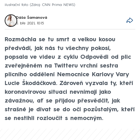
ilustrační foto
Zdroj: CNN Prima NEWS
Dáša Šamanová
5. bře 2021, 10:15
Rozmáchla se tu smrt a velkou kosou
předvádí, jak nás tu všechny pokosí,
popsala ve videu z cyklu Odpovědi od plic
zveřejněném na Twitteru vrchní sestra
plicního oddělení Nemocnice Karlovy Vary
Lucie Škodáčková. Zároveň vyzvala ty, kteří
koronavirovou situaci nevnímají jako
závažnou, ať se přijdou přesvědčit, jak
strašné je dívat se do očí pozůstalým, kteří
se nestihli rozloučit s nemocným.