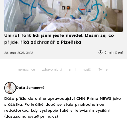
Umírat tolik lidí jsem ještě neviděl. Děsím se, co
přijde, říká záchranář z Plzeňska
6 min čtení
28. úno 2021, 06:12
nemocnice
zdravotnictví
smrt
hasiči
Twitter
Dáša Šamanová
Dáša přišla do online zpravodajství CNN Prima NEWS jako
stážistka. Po krátké době se stala plnohodnotnou
redaktorkou, kdy vystupuje také v televizním vysílání.
(dasa.samanova@iprima.cz)