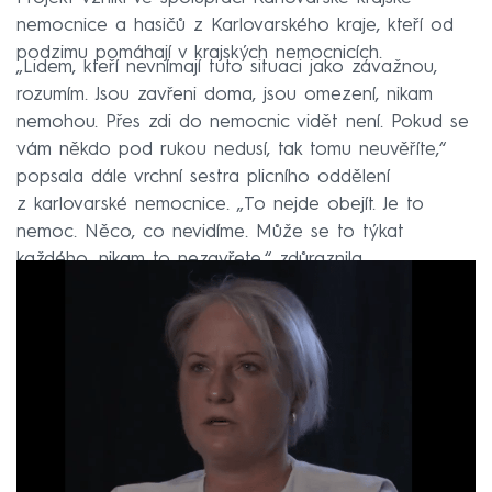
nemocnice a hasičů z Karlovarského kraje, kteří od
podzimu pomáhají v krajských nemocnicích.
„Lidem, kteří nevnímají tuto situaci jako závažnou,
rozumím. Jsou zavřeni doma, jsou omezení, nikam
nemohou. Přes zdi do nemocnic vidět není. Pokud se
vám někdo pod rukou nedusí, tak tomu neuvěříte,“
popsala dále vrchní sestra plicního oddělení
z karlovarské nemocnice. „To nejde obejít. Je to
nemoc. Něco, co nevidíme. Může se to týkat
každého, nikam to nezavřete,“ zdůraznila.