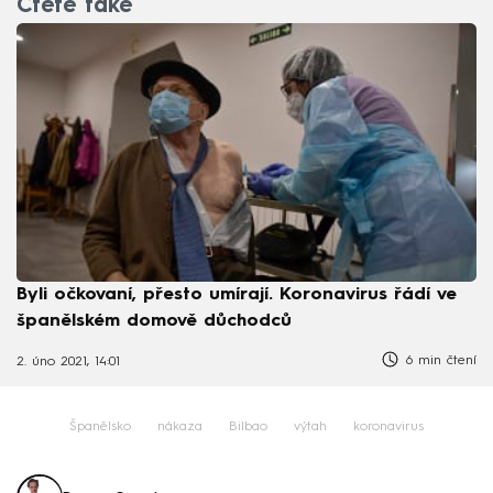
Čtěte také
Byli očkovaní, přesto umírají. Koronavirus řádí ve
španělském domově důchodců
6 min čtení
2. úno 2021, 14:01
Španělsko
nákaza
Bilbao
výtah
koronavirus