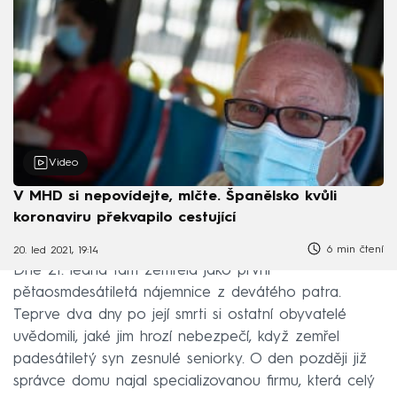
Video
V MHD si nepovídejte, mlčte. Španělsko kvůli
koronaviru překvapilo cestující
6 min čtení
20. led 2021, 19:14
Dne 21. ledna tam zemřela jako první
pětaosmdesátiletá nájemnice z devátého patra.
Teprve dva dny po její smrti si ostatní obyvatelé
uvědomili, jaké jim hrozí nebezpečí, když zemřel
padesátiletý syn zesnulé seniorky. O den později již
správce domu najal specializovanou firmu, která celý