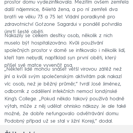
prostor domu vydezinfikovala. Mezitím ovšem zemřela
další nájemnice, 84letá žena, a po ní zemřeli dva
bratři ve věku 73 a 75 let. Vládní poradkyně pro
zdravotnictví Gotzone Sagardui v pondělí potvrdila
úmrtí šesté oběti.
Nakazily se celkem desítky osob, několik z nich
muselo být hospitalizováno. Kvůli používání
společných prostor v domě se infikovalo i několik lidí,
kteří tam nebydlí, například syn první oběti, který
přišel své matce vyvenčit psa.
„Někteří lidé mohou snášet větší virovou zátěž než
jiní a kvůli svým společenským aktivitám pak nakazí
víc osob, než je běžný průměr,“ tvrdí José Jiménez,
odborník z oddělení infekčních nemocí londýnské
King's College. „Pokud někdo takový používá hodně
výtah, může z něj udělat ohnisko nákazy. Je ale také
možné, že dobře nefungovalo odvětrávání domu.
Podobný případ už se stal v Jižní Koreji,“ dodal.