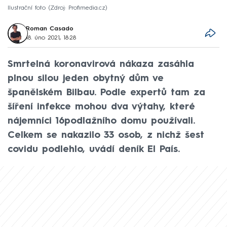
Ilustrační foto
Zdroj: Profimedia.cz
Roman Casado
18. úno 2021, 18:28
Smrtelná koronavirová nákaza zasáhla
plnou silou jeden obytný dům ve
španělském Bilbau. Podle expertů tam za
šíření infekce mohou dva výtahy, které
nájemníci 16podlažního domu používali.
Celkem se nakazilo 33 osob, z nichž šest
covidu podlehlo, uvádí deník El País.