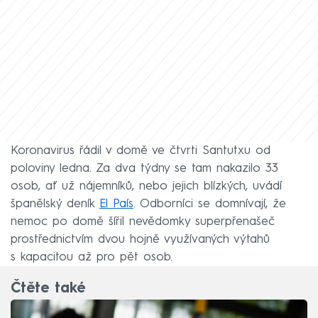
Koronavirus řádil v domě ve čtvrti Santutxu od
poloviny ledna. Za dva týdny se tam nakazilo 33
osob, ať už nájemníků, nebo jejich blízkých, uvádí
španělský deník
El País
. Odborníci se domnívají, že
nemoc po domě šířil nevědomky superpřenašeč
prostřednictvím dvou hojně využívaných výtahů
s kapacitou až pro pět osob.
Čtěte také