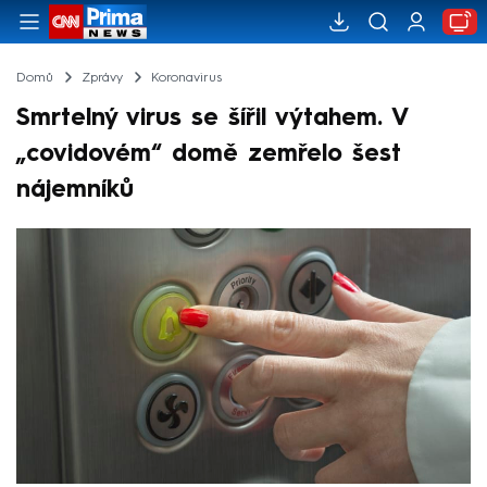
Domů
Zprávy
Koronavirus
Smrtelný virus se šířil výtahem. V
„covidovém“ domě zemřelo šest
nájemníků