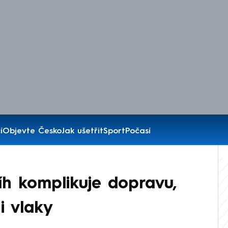
í
Objevte Česko
Jak ušetřit
Sport
Počasí
íh komplikuje dopravu,
i vlaky