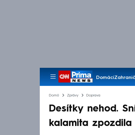
Domácí
Zahranič
Pořady
Domů
Zprávy
Doprava
Desítky nehod. Sn
kalamita zpozdila 