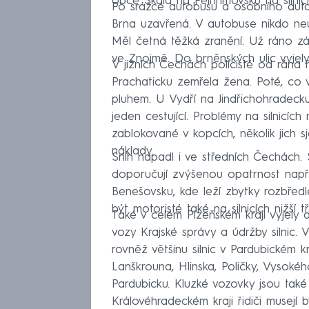
obce Skála na Pelhřimovsku na silnic
Po srážce autobusu a osobního auta
Brna uzavřená. V autobuse nikdo neutr
Měl četná těžká zranění. Už ráno z
ve Znojmě. Do brněnských ulic vyjel
V jižních Čechách policisté od rána ř
Prachaticku zemřela žena. Poté, co vyst
pluhem. U Vydří na Jindřichohradecku 
jeden cestující. Problémy na silnicích
zablokované v kopcích, několik jich 
náklady.
Sníh napadl i ve středních Čechách. S
doporučují zvýšenou opatrnost napřík
Benešovsku, kde leží zbytky rozbřed
být motoristé také na silnicích nižší 
Také v celém Plzeňském kraji vyjely
vozy Krajské správy a údržby silnic.
rovněž většinu silnic v Pardubickém kra
Lanškrouna, Hlinska, Poličky, Vysokéh
Pardubicku. Kluzké vozovky jsou tak
Královéhradeckém kraji řidiči musejí 