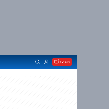
TV živě