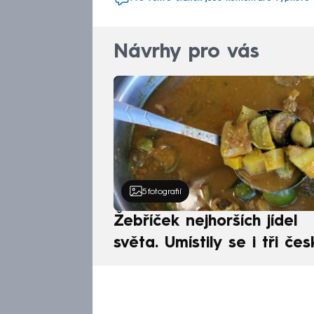
Návrhy pro vás
5
fotografií
Žebříček nejhorších jídel
světa. Umístily se i tři čes
pokrmy, vévodí skandináv
kuchyně