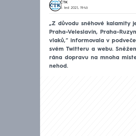
ČTK
6. led 2021, 19:46
„Z důvodu sněhové kalamity j
Praha-Veleslavín, Praha-Ruzy
vlaků,“ informovala v podveče
svém Twitteru a webu. Sněžení
rána dopravu na mnoha místec
nehod.