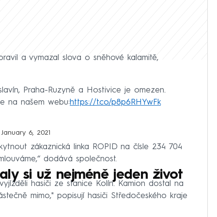
ravil a vymazal slova o sněhové kalamitě,
eslavín, Praha-Ruzyně a Hostivice je omezen.
ace na našem webu:
https://t.co/p8p6RHYwFk
)
January 6, 2021
kytnout zákaznická linka ROPID na čísle 234 704
mlouváme,“ dodává společnost.
ly si už nejméně jeden život
jížděli hasiči ze stanice Kolín. Kamion dostal na
stečně mimo," popisují hasiči Středočeského kraje