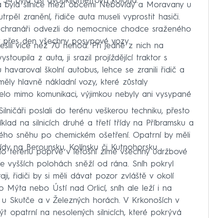
i 34 byla asi dvoukilometrová kolona.
 byla silnice mezi obcemi Nebovidy a Moravany u
pěl zranění, řidiče auta museli vyprostit hasiči.
áchranáři odvezli do nemocnice chodce sraženého
y přes den všechny posypové vozy.
ešili více než 70 nehod. Při jedné z nich na
oupila z auta, ji srazil projíždějící traktor s
havaroval školní autobus, lehce se zranili řidič a
 měly hlavně nákladní vozy, které zůstaly
sjelo mimo komunikaci, výjimkou nebyly ani vysypané
ilničáři poslali do terénu veškerou techniku, přesto
lad na silnicích druhé a třetí třídy na Příbramsku a
lého sněhu po chemickém ošetření. Opatrní by měli
třídy na Berounsku, Kolínsku či Kutnohorsku.
 do terénu poprvé v letošní zimě všechny údržbové
 Ve vyšších polohách sněží od rána. Sníh pokryl
ji, řidiči by si měli dávat pozor zvláště v okolí
o Mýta nebo Ústí nad Orlicí, sníh ale leží i na
é u Skutče a v Železných horách. V Krkonoších v
být opatrní na nesolených silnicích, které pokrývá