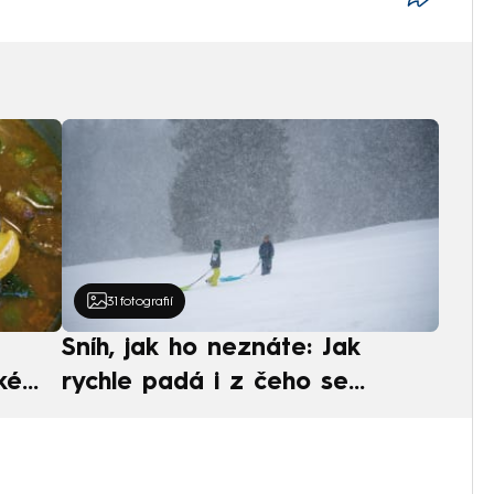
31
fotografií
Sníh, jak ho neznáte: Jak
ké
rychle padá i z čeho se
ská
skládá. A vločky nejsou bílé