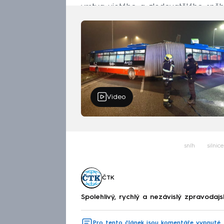
vrstva ujetého a zledovatělého sněh
Video
sníh
silnice
ČTK
Spolehlivý, rychlý a nezávislý zpravodajs
Pro tento článek jsou komentáře vypnuté