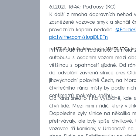
6.1.2021, 18:44; Poďousy (KO)
K další z mnoha dopravních nehod vyj
zasněžené vozovce smyk a skončil čá
provozních kapalin nedošlo.
@Policie
pic.twitter.com/sJugi0LEFn
— HZS Středočeského kraje (@HZS_STC)
Ja
Při nehodě na Prachaticku zemřela ž
autobusu s osobním vozem mezi obc
většinou s opatrností sjízdné. Od rá
do odvolání zavřená silnice přes Old
jihovýchodní polovině Čech, na Mor
čtvrtečního rána, místy by podle n
centimetrů mokrého sněhu.
Od rána sněžilo i na Vysočině, kde s
čtyři lidé. Mezi nimi i řidič, který v J
Dopoledne byly silnice na několika 
přetrvávaly, ale byly spíše chvilkové
vozovce tři kamiony, v Urbanově na 