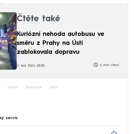
u.
Čtěte také
Kuriózní nehoda autobusu ve
směru z Prahy na Ústí
zablokovala dopravu
6 min čtení
4. led 2021, 09:35
Twitter
železnice
vlaky
ký servis.