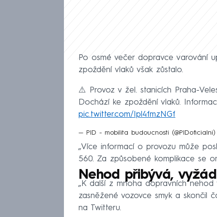
Po osmé večer dopravce varování up
zpoždění vlaků však zůstalo.
⚠️ Provoz v žel. stanicích Praha-Vel
Dochází ke zpoždění vlaků. Inform
pic.twitter.com/Ipl4fmzNGf
— PID - mobilita budoucnosti (@PIDoficialni
„Více informací o provozu může pos
560. Za způsobené komplikace se o
Nehod přibývá, vyžáda
„K další z mnoha dopravních nehod vy
zasněžené vozovce smyk a skončil čá
na Twitteru.