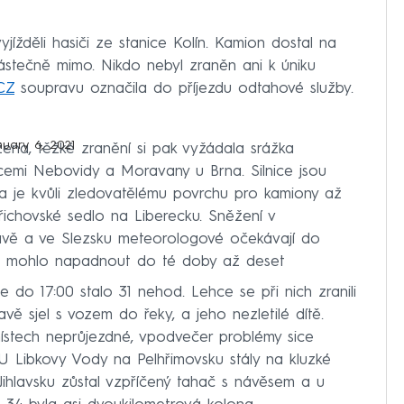
ížděli hasiči ze stanice Kolín. Kamion dostal na
stečně mimo. Nikdo nebyl zraněn ani k úniku
CZ
soupravu označila do příjezdu odtahové služby.
nuary 6, 2021
ena, těžké zranění si pak vyžádala srážka
emi Nebovidy a Moravany u Brna. Silnice jsou
na je kvůli zledovatělému povrchu pro kamiony až
řichovské sedlo na Liberecku. Sněžení v
avě a ve Slezsku meteorologové očekávají do
ich mohlo napadnout do té doby až deset
e do 17:00 stalo 31 nehod. Lehce se při nich zranili
ihlavě sjel s vozem do řeky, a jeho nezletilé dítě.
místech neprůjezdné, vpodvečer problémy sice
. U Libkovy Vody na Pelhřimovsku stály na kluzké
Jihlavsku zůstal vzpříčený tahač s návěsem a u