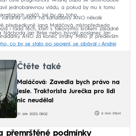
byl čistě pragmatický. Andrej Babiš se dlouhodobě
stavil jednobarevnou vládu, a pokud by mu k tomu
ratických voličů, šel by do toho.
 varianta umístit na kandidátky ANO několik
vě předsedkyně Jana Maláčová, místopředseda
byla i řada těch, kteří s takovýmto krokem zásadně
ta Náchoda Jan Birke nebo bývalý poslanec Jan
kandidátky ANO za konec strany. Mělo jít především
ho, co by se stalo po spojení, se obával i Andrej
Čtěte také
Maláčová: Zavedla bych právo na
jesle. Traktorista Jurečka pro lidi
nic neudělal
6 min čtení
21. bře 2025, 08:02
la přemrštěné podmínky