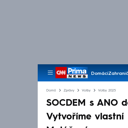
Domácí
Zahranič
Pořady
Domů
Zprávy
Volby
Volby 2025
SOCDEM s ANO do
Vytvoříme vlastní 