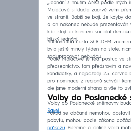
„Jednání s hnutím ANO podle mých i
Maláčová si kladla zaprvé velmi přem
ve straně. Babiš se bojí, že kdyby d
a on nakonec nebude prezentován v o
kdo stojí za koncem sociální demokr
blízký jednání.
Samostatná cesta SOCDEM znamená i 
byla ještě minulý týden na stole, nic
spolupracovat nebudou.
Podle Maláčové je teď postup ve stra
předsednictvo, tam představím a nav
kandidátky, a nejpozději 25. června
pro nominace z regionů schválit komp
ale jsme moderní strana a vše to zv
Volby do Poslanecké
Volby do Poslanecké sněmovny budou
Pavel.
Pokud se občané nemohou dostavit k
pobytu, mohou podle zákona požád
průkazu
. Písemně či online voliči m