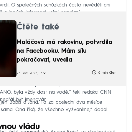
tvrdil. O společných schůzkách často nevěděli ani
i z kusých informací velmi nervózní.
Čtěte také
Maláčová má rakovinu, potvrdila
na Facebooku. Mám sílu
pokračovat, uvedla
6 min čtení
25. kvě 2025, 13:38
ude. Představa, že bude pět lidí někde na
 ANO, byla vždy dost na vodě,“ řekl redakci CNN
nepřál být jmenován.
 jen Babiš a Jana. Ta za poslední dva měsíce
 sama. Ona říká, že všechno vyžvaníme,“ dodal
vnou vládu