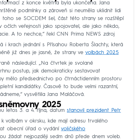
nformací z konce května byla ukončena. Jana
rštěné podmínky a zároveň si neuměla uklidnit lidi
o toho se SOCDEM šel, část této strany se rozštěpí
čích veřejnosti jako spojovatel, ale jako někdo,
acie. A to nechce,“ řekl CNN Prima NEWS zdroj
krach jednání s Přísahou Roberta Šlachty, která
méně již dnes je jasné, že strany ve
volbách 2025
ně následující. „Na čtvrtek je svolané
rhnu postup, jak demokraticky sestavovat
 by mělo předsednictvo po čtrnáctidenním prostoru
letní kandidátky. Časově to bude velmi razantní,
ládneme,“ vysvětlila Jana Maláčová.
 sněmovny 2025
 letos 3. a 4. října, datum
stanovil prezident Petr
 volbám v okrsku, kde mají adresu trvalého
at obecní úřad o vydání
voličského
ohou žádat nejpozději sedm dnů přede dnem voleb.