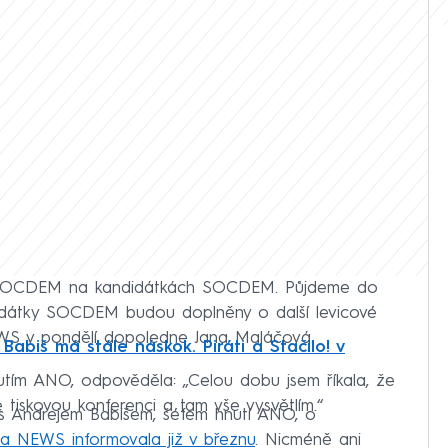
SOCDEM na kandidátkách SOCDEM. Půjdeme do
ndidátky SOCDEM budou doplněny o další levicové
EWS v pondělí dopoledne Jana Maláčová.
abiš má stále náskok. Piráti a Stačilo! v
utím ANO, odpověděla: „Celou dobu jsem říkala, že
tiskovou konferenci a tam vše vysvětlím.“
s Andrejem Babišem, šéfem hnutí ANO, o
a NEWS informovala již v březnu
. Nicméně ani