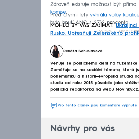
Zároveň existuje možnost být přímo 
komise
.
Před čtyřmi lety
vyhrála volby koalic
bylo hnutí ANO s 27,12 procenta.
MOHLO BY VÁS ZAJÍMAT:
Ukrajinci
politika
Andrej Babi
Rusko. Upřesňují Zelenského prohl
Fa
Renáta Bohuslavová
Věnuje se politickému dění na tuzemské 
Zaměřuje se na sociální témata, která j
bohemistiku a historii-evropská studia na
studiu od roku 2015 působila jako stáži
politická redaktorka na webu Novinky.cz.
Pro tento článek jsou komentáře vypnuté
Návrhy pro vás