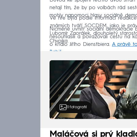
Důvod ke spojení těchto dvou stran 
netají tím, že by po volbách rád se
mohly napomoci hlasy sociálně demok
Ve hře byla podle informací redakce
známých tváří SOCDEM, jako je prá
Nicméně uvnitř sociální demokracie 
Lubomír Zaorálek, dlouholetý staros
nesouhlasili a považovali cestu na 
Chvojka.
o křídlo Jiřího Dienstbiera.
A právě to
Babiš
.
11
fotografií
Maláčová si prý klad