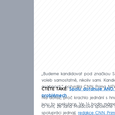
„Budeme kandidovat pod značkou 
voleb samostatně, nikoliv sami. Ka
osobnosti,“ potvrdila CNN Prima N
ČTĚTE TAKÉ:
Spolu dotahuje ANO, B
problémech
Na dotaz, proč krachlo jednání s hn
jsou to spekulace. Ve 14 hodin máme 
O tom, že Jana Maláčová společně 
spolupráci jednají,
redakce CNN Prim