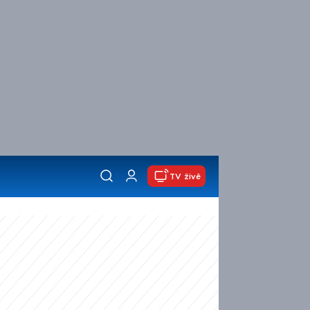
TV živě