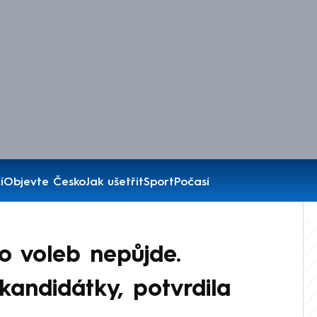
í
Objevte Česko
Jak ušetřit
Sport
Počasí
 voleb nepůjde.
kandidátky, potvrdila