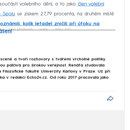
součástí volebního dění, a to jako
člen volební
e Spolu
se ziskem 27,79 procenta, na druhém místě
 oznámili, kolik letadel zničili při útoku na
š
Jana Maláčová
volby
ANO 2011
ášení
iled to fetch
scéně a tvoří rozhovory s tvářemi vrcholné politiky.
sou palčivá pro širokou veřejnost. Renáta studovala
 Filozofické fakultě Univerzity Karlovy v Praze. Už při
stka v redakci Echo24.cz. Od roku 2017 pracovala jako