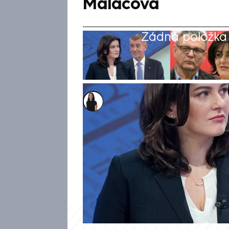
Maláčová
Žádná položka z
Renáta Bohuslavová
2. čvn 2025, 10:14
Sociální demokracie nepůjde d
kandidátky, které doplní levi
CNN Prima NEWS potvrdila př
krachu jednání chce veřejnosti
uskuteční v pondělí odpoledne