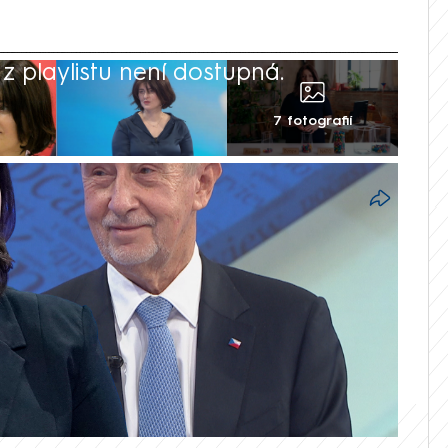
 playlistu není dostupná.
7 fotografií
o voleb s hnutím ANO, ale vytvoří vlastní
cové osobnosti. V pondělí dopoledne to
edsedkyně strany Jana Maláčová. Důvody
 sdělit na tiskové konferenci, která se
.