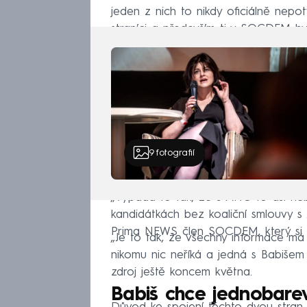
jeden z nich to nikdy oficiálně nepo
straníci a především ti v SOCDEM byl
9
fotografií
„Vypadá to tak, že s ANO to asi neb
kandidátkách bez koaliční smlouvy s
Prima NEWS člen SOCDEM, který si 
„Je to tak, že všechny informace má
nikomu nic neříká a jedná s Babišem
zdroj ještě koncem května.
Babiš chce jednobare