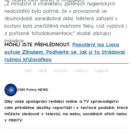
se objevil mezi lednicí a mrazákem.
„Z množství a charakteru zjištěných hygienických
nedostatků bylo patrné, že v provozovně se
dlouhodobě zanedbával úklid. Některá zařízení v
kuchyni byla znečištěná mastnými fleky, což vyplývá i
z pořízené fotodokumentace,“ dodali zástupci
inspekce.
MOHLI JSTE PŘEHLÉDNOUT:
Populární los Lojsa
putuje Zlínskem. Podívejte se, jak si to štrádoval
rušnou křižovatkou
Failed to fetch
jídlo
úklid
kuchyně
hlodavci
hygiena
CNN Prima NEWS
Díky úzké spolupráci redakcí online a TV zpravodajství
vám přinášíme desítky reportáží i v textové podobě, které
můžete sledovat v televizi, na webu, sociálních sítích nebo
v HbbTV.