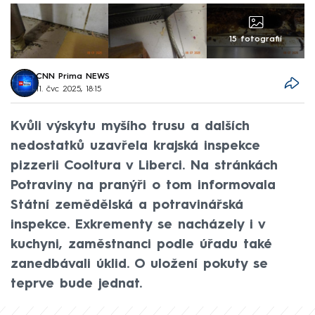
15 fotografií
CNN Prima NEWS
11. čvc 2025, 18:15
Kvůli výskytu myšího trusu a dalších
nedostatků uzavřela krajská inspekce
pizzerii Cooltura v Liberci. Na stránkách
Potraviny na pranýři o tom informovala
Státní zemědělská a potravinářská
inspekce. Exkrementy se nacházely i v
kuchyni, zaměstnanci podle úřadu také
zanedbávali úklid. O uložení pokuty se
teprve bude jednat.