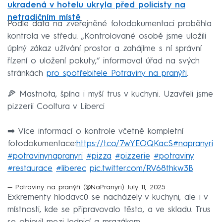
ukradená v hotelu ukryla před policisty na
netradičním místě
Podle data na zveřejněné fotodokumentaci proběhla
kontrola ve středu. „Kontrolované osobě jsme uložili
úplný zákaz užívání prostor a zahájíme s ní správní
řízení o uložení pokuty,“ informoval úřad na svých
stránkách
pro spotřebitele Potraviny na pranýři
.
🍕 Mastnota, špína i myší trus v kuchyni. Uzavřeli jsme
pizzerii Cooltura v Liberci
➡️ Více informací o kontrole včetně kompletní
fotodokumentace:
https://t.co/7wYEOQKacS
#napranyri
#potravinynapranyri
#pizza
#pizzerie
#potraviny
#restaurace
#liberec
pic.twitter.com/RV68thkw3B
— Potraviny na pranýři (@NaPranyri)
July 11, 2025
Exkrementy hlodavců se nacházely v kuchyni, ale i v
místnosti, kde se připravovalo těsto, a ve skladu. Trus