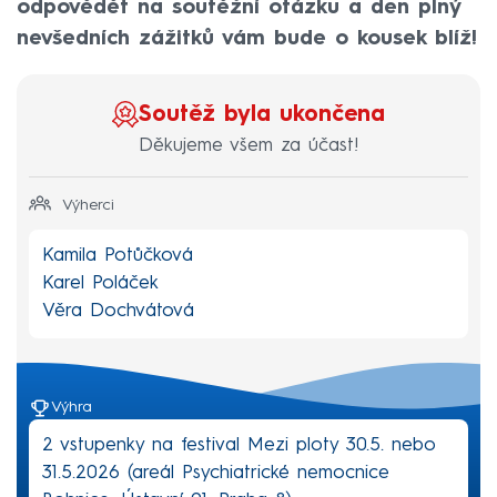
odpovědět na soutěžní otázku a den plný
nevšedních zážitků vám bude o kousek blíž!
Soutěž byla ukončena
Děkujeme všem za účast!
Výherci
Kamila Potůčková
Karel Poláček
Věra Dochvátová
Výhra
2 vstupenky na festival Mezi ploty 30.5. nebo
31.5.2026 (areál Psychiatrické nemocnice