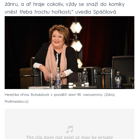
žánru, a ať hraje cokoliv, vždy se snaží do komiky
vnést třeba trochu hořkosti,“ uvedla Spáčilová.
Herečka Jiřina Bohdalová v pondělí slaví 90. narozeniny.
Zdroj:
Profimedia.cz