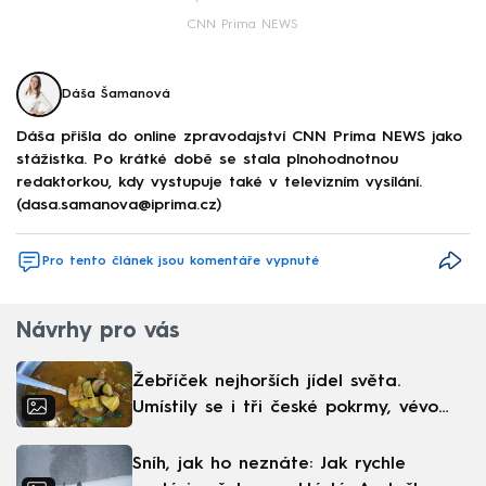
CNN Prima NEWS
Dáša Šamanová
Dáša přišla do online zpravodajství CNN Prima NEWS jako
stážistka. Po krátké době se stala plnohodnotnou
redaktorkou, kdy vystupuje také v televizním vysílání.
(dasa.samanova@iprima.cz)
Pro tento článek jsou komentáře vypnuté
Návrhy pro vás
Žebříček nejhorších jídel světa.
Umístily se i tři české pokrmy, vévodí
skandinávská kuchyně
Sníh, jak ho neznáte: Jak rychle