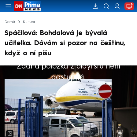
Domů
Kultura
Spáčilová: Bohdalová je bývalá
učitelka. Dávám si pozor na češtinu,
když o ní píšu
Žádná položka z playlistu není
Výběr redakce
dostupná.