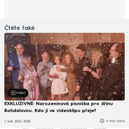
Čtěte také
Video
EXKLUZIVNĚ: Narozeninová písnička pro Jiřinu
Bohdalovou. Kdo jí ve videoklipu přeje?
6 min čtení
1. kvě 2021, 10:00
film
narozeniny
Jiřina Bohdalová
učitelka