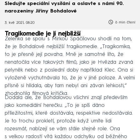
Sledujte speciální vysílání a oslavte s námi 90.
narozeniny Jiřiny Bohdalové
6 min čtení
3. kvě 2021, 08:20
Tragikomedie je jí nejbližší
Zelenka se spolu s Mirkou Spáčilovou shodli na tom,
že je Bohdalové nejbližší tragikomedie. „Tragikomika,
to je přesně její povaha. Mně je samotné líto, že
nenatočila více takových filmů, jako je Hvězda zvaná
pelyněk nebo z poslední doby například Klec. Ona si
vyloženě vychutnávala to, že je v jiné poloze. A velmi
přísně si hlídala, aby tam nebyl ani závan lehkosti,“
zhodnotila filmová kritička.
Dodala ale, že Bohdalovou všichni znají především
jako komediální herečku. „To je spíš dáno
příležitostmi, které dostávala, respektive nedostávala.
Je to trochu prokletí, protože když umíte lidi
rozesmát, nabízejí se vám stále stejné role. Ona
s velkou radostí vítá každou odchylku od běžného