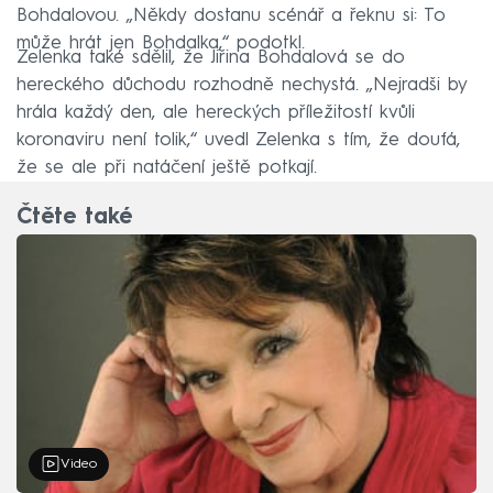
Bohdalovou. „Někdy dostanu scénář a řeknu si: To
může hrát jen Bohdalka,“ podotkl.
Zelenka také sdělil, že Jiřina Bohdalová se do
hereckého důchodu rozhodně nechystá. „Nejradši by
hrála každý den, ale hereckých příležitostí kvůli
koronaviru není tolik,“ uvedl Zelenka s tím, že doufá,
že se ale při natáčení ještě potkají.
Čtěte také
Video