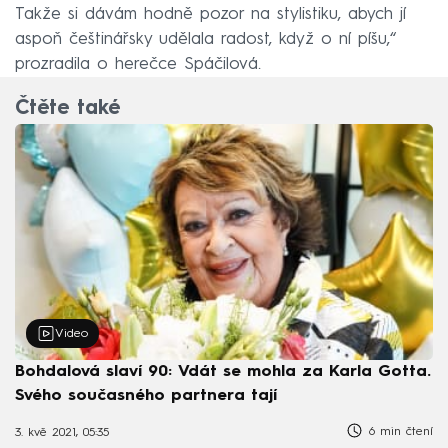
Takže si dávám hodně pozor na stylistiku, abych jí
aspoň češtinářsky udělala radost, když o ní píšu,“
prozradila o herečce Spáčilová.
Čtěte také
Video
Bohdalová slaví 90: Vdát se mohla za Karla Gotta.
Svého současného partnera tají
6 min čtení
3. kvě 2021, 05:35