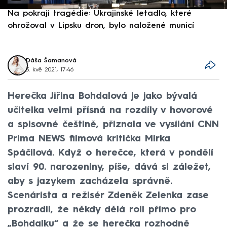
Na pokraji tragédie: Ukrajinské letadlo, které
P
ohrožoval v Lipsku dron, bylo naložené municí
e
Dáša Šamanová
3. kvě 2021, 17:46
Herečka Jiřina Bohdalová je jako bývalá
učitelka velmi přísná na rozdíly v hovorové
a spisovné češtině, přiznala ve vysílání CNN
Prima NEWS filmová kritička Mirka
Spáčilová. Když o herečce, která v pondělí
slaví 90. narozeniny, píše, dává si záležet,
aby s jazykem zacházela správně.
Scenárista a režisér Zdeněk Zelenka zase
prozradil, že někdy dělá roli přímo pro
„Bohdalku“ a že se herečka rozhodně