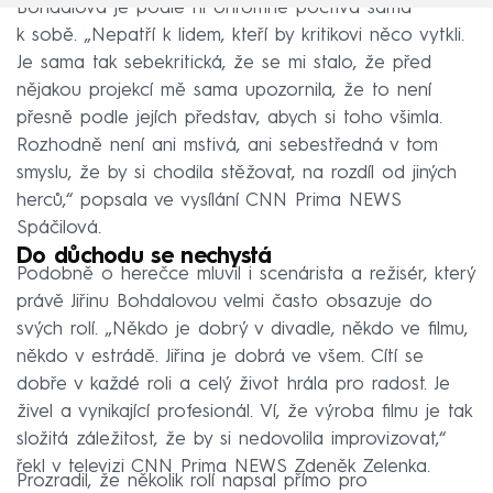
Bohdalová je podle ní ohromně poctivá sama
k sobě. „Nepatří k lidem, kteří by kritikovi něco vytkli.
Je sama tak sebekritická, že se mi stalo, že před
nějakou projekcí mě sama upozornila, že to není
přesně podle jejích představ, abych si toho všimla.
Rozhodně není ani mstivá, ani sebestředná v tom
smyslu, že by si chodila stěžovat, na rozdíl od jiných
herců,“ popsala ve vysílání CNN Prima NEWS
Spáčilová.
Do důchodu se nechystá
Podobně o herečce mluvil i scenárista a režisér, který
právě Jiřinu Bohdalovou velmi často obsazuje do
svých rolí. „Někdo je dobrý v divadle, někdo ve filmu,
někdo v estrádě. Jiřina je dobrá ve všem. Cítí se
dobře v každé roli a celý život hrála pro radost. Je
živel a vynikající profesionál. Ví, že výroba filmu je tak
složitá záležitost, že by si nedovolila improvizovat,“
řekl v televizi CNN Prima NEWS Zdeněk Zelenka.
Prozradil, že několik rolí napsal přímo pro