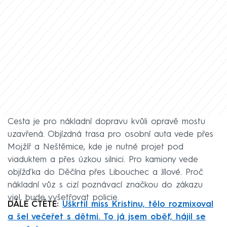
Cesta je pro nákladní dopravu kvůli opravě mostu
uzavřená. Objízdná trasa pro osobní auta vede přes
Mojžíř a Neštěmice, kde je nutné projet pod
viaduktem a přes úzkou silnici. Pro kamiony vede
objížďka do Děčína přes Libouchec a Jílové. Proč
nákladní vůz s cizí poznávací značkou do zákazu
vjel, bude vyšetřovat policie.
DÁLE ČTĚTE:
Uškrtil miss Kristinu, tělo rozmixoval
a šel večeřet s dětmi. To já jsem oběť, hájil se