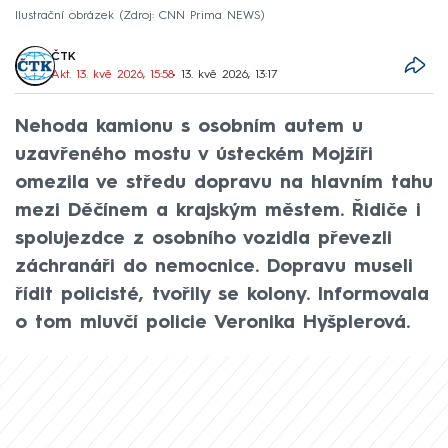
Ilustrační obrázek
Zdroj: CNN Prima NEWS
ČTK
Akt. 13. kvě 2026, 15:58
• 13. kvě 2026, 13:17
Nehoda kamionu s osobním autem u
uzavřeného mostu v ústeckém Mojžíři
omezila ve středu dopravu na hlavním tahu
mezi Děčínem a krajským městem. Řidiče i
spolujezdce z osobního vozidla převezli
záchranáři do nemocnice. Dopravu museli
řídit policisté, tvořily se kolony. Informovala
o tom mluvčí policie Veronika Hyšplerová.