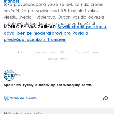
manžel
Jako pravděpodobná verze se jeví, že řidič zřejmě
nevěděl, že pro vozidla nad 3,5 tuny platí zákaz
vjezdu, uvedla Hyšplerová. Osobní vozidlo odvezla
odtahová služba, kamion u mostu zatím zůstal.
MOHLO BY VÁS ZAJÍMAT:
Ševčík chodil po studiu,
dával peníze moderátorovi pro Pavla a
předváděl scénku s Trumpem
Failed to fetch
silnice
dopravní nehoda
Děčín
Ústí nad Labem
Donald Trump
ČTK
Spolehlivý, rychlý a nezávislý zpravodajský servis.
Vstup do diskuze