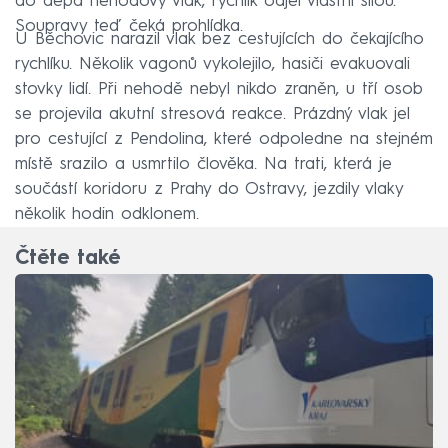
do depa nehodový vlak, rychlík odjel vlastní silou.
Soupravy teď čeká prohlídka.
U Běchovic narazil vlak bez cestujících do čekajícího
rychlíku. Několik vagonů vykolejilo, hasiči evakuovali
stovky lidí. Při nehodě nebyl nikdo zraněn, u tří osob
se projevila akutní stresová reakce. Prázdný vlak jel
pro cestující z Pendolina, které odpoledne na stejném
místě srazilo a usmrtilo člověka. Na trati, která je
součástí koridoru z Prahy do Ostravy, jezdily vlaky
několik hodin odklonem.
Čtěte také