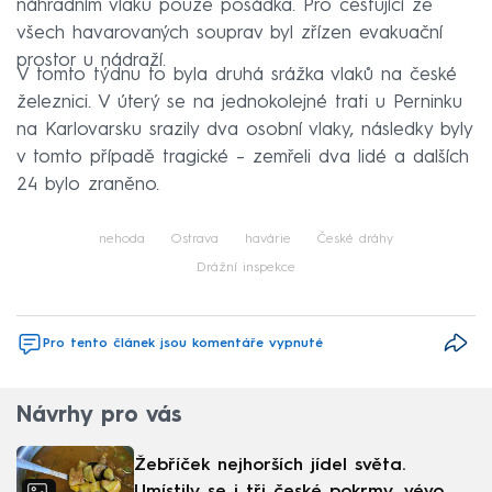
náhradním vlaku pouze posádka. Pro cestující ze
všech havarovaných souprav byl zřízen evakuační
prostor u nádraží.
V tomto týdnu to byla druhá srážka vlaků na české
železnici. V úterý se na jednokolejné trati u Perninku
na Karlovarsku srazily dva osobní vlaky, následky byly
v tomto případě tragické – zemřeli dva lidé a dalších
24 bylo zraněno.
nehoda
Ostrava
havárie
České dráhy
Drážní inspekce
Pro tento článek jsou komentáře vypnuté
Návrhy pro vás
Žebříček nejhorších jídel světa.
Umístily se i tři české pokrmy, vévodí