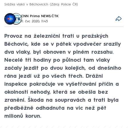
Srážka vlaků v Běchovicích
Zdroj: Policie ČR
CNN Prima NEWS
,
ČTK
11. čvc 2020, 11:45
Provoz na železniční trati u pražských
Běchovic, kde se v pátek vpodvečer srazily
dva vlaky, byl obnoven v plném rozsahu.
Necelé tři hodiny po půlnoci tam vlaky
začaly jezdit po dvou kolejích, od dnešního
rána jezdí už po všech třech. Drážní
inspekce pokračuje ve vyšetřování příčin a
okolností nehody, která se obešla bez
zranění. Škoda na soupravách a trati byla
předběžně odhadnuta na víc než pět
milionů korun.