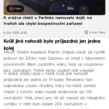
Video
K srážce vlaků u Perlinku nemuselo dojít, na
tratích ale chybí bezpečnostní zařízení
6 min čtení
8. čvc 2020, 21:20
Kvůli jiné nehodě byla průjezdná jen jedna
kolej
Mluvčí Drážní inspekce Martin Drápal uvedl, že rychlík
jedoucí do Žďáru nad Sázavou se srazil s takzvaným
posunovým dílem osobního vlaku, tedy se soupravou
bez cestujících. Právě tento osobní vlak vykolejil.
V době srážky byla v místě kvůli jiné nehodě
průjezdná jen jedna ze tří kolejí. Pendolino tam
odpoledne srazilo člověka, který na místě zemřel.
Hasiči z tohoto vlaku museli evakuovat asi 150
cestujících. Vlak, který pro ně jel, narazil do čekajícího
rychlíku. V něm bylo kolem 200 cestujících, v