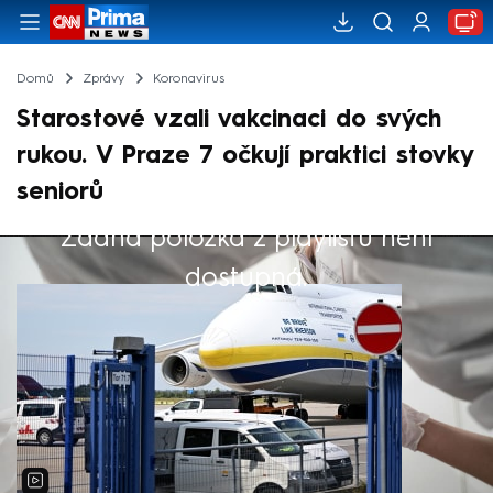
Domů
Zprávy
Koronavirus
Starostové vzali vakcinaci do svých
rukou. V Praze 7 očkují praktici stovky
seniorů
Žádná položka z playlistu není
Výběr redakce
dostupná.