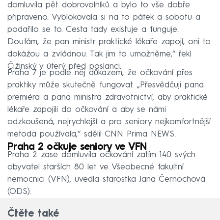
domluvila pět dobrovolníků a bylo to vše dobře
připraveno. Vyblokovala si na to pátek a sobotu a
podařilo se to. Cesta tady existuje a funguje.
Doufám, že pan ministr praktické lékaře zapojí, oni to
dokážou a zvládnou. Tak jim to umožněme,“ řekl
Čižinský v úterý před poslanci.
Praha 7 je podle něj důkazem, že očkování přes
praktiky může skutečně fungovat. „Přesvědčuji pana
premiéra a pana ministra zdravotnictví, aby praktické
lékaře zapojili do očkování a aby se námi
odzkoušená, nejrychlejší a pro seniory nejkomfortnější
metoda používala,“ sdělil CNN Prima NEWS.
Praha 2 očkuje seniory ve VFN
Praha 2 zase domluvila očkování zatím 140 svých
obyvatel starších 80 let ve Všeobecné fakultní
nemocnici (VFN), uvedla starostka Jana Černochová
(ODS).
Čtěte také