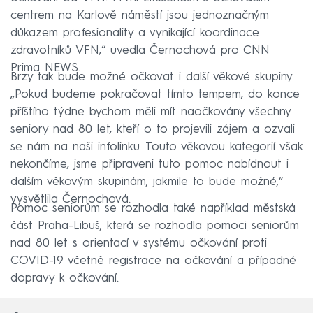
centrem na Karlově náměstí jsou jednoznačným
důkazem profesionality a vynikající koordinace
zdravotníků VFN,“ uvedla Černochová pro CNN
Prima NEWS.
Brzy tak bude možné očkovat i další věkové skupiny.
„Pokud budeme pokračovat tímto tempem, do konce
příštího týdne bychom měli mít naočkovány všechny
seniory nad 80 let, kteří o to projevili zájem a ozvali
se nám na naši infolinku. Touto věkovou kategorií však
nekončíme, jsme připraveni tuto pomoc nabídnout i
dalším věkovým skupinám, jakmile to bude možné,“
vysvětlila Černochová.
Pomoc seniorům se rozhodla také například městská
část Praha-Libuš, která se rozhodla pomoci seniorům
nad 80 let s orientací v systému očkování proti
COVID-19 včetně registrace na očkování a případné
dopravy k očkování.