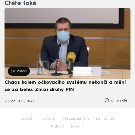
Čtěte také
Video
Chaos kolem očkovacího systému nekončí a mění
se za běhu. Zmizí druhý PIN
6 min čtení
20. led 2021, 14:41
očkování
vakcína
Všeobecná fakultní nemocnice
Praha 2
Praha 7