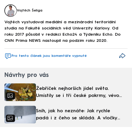
Vojtěch Šeliga
Vojtěch vystudoval mediální a mezinárodní teritoriální
studia na Fakultě sociálních věd Univerzity Karlovy. Od
roku 2017 působil v redakci Echo24 a Týdeníku Echo. Do
CNN Prima NEWS nastoupil na podzim roku 2020.
Pro tento článek jsou komentáře vypnuté
Návrhy pro vás
Žebříček nejhorších jídel světa.
Umístily se i tři české pokrmy, vévodí
skandinávská kuchyně
Sníh, jak ho neznáte: Jak rychle
padá i z čeho se skládá. A vločky
nejsou bílé