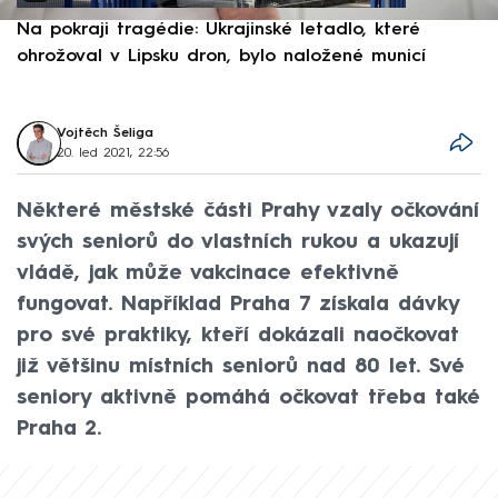
Na pokraji tragédie: Ukrajinské letadlo, které
P
ohrožoval v Lipsku dron, bylo naložené municí
e
Vojtěch Šeliga
20. led 2021, 22:56
Některé městské části Prahy vzaly očkování
svých seniorů do vlastních rukou a ukazují
vládě, jak může vakcinace efektivně
fungovat. Například Praha 7 získala dávky
pro své praktiky, kteří dokázali naočkovat
již většinu místních seniorů nad 80 let. Své
seniory aktivně pomáhá očkovat třeba také
Praha 2.