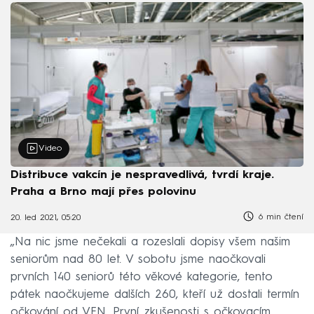
Video
Distribuce vakcín je nespravedlivá, tvrdí kraje.
Praha a Brno mají přes polovinu
6 min čtení
20. led 2021, 05:20
„Na nic jsme nečekali a rozeslali dopisy všem našim
seniorům nad 80 let. V sobotu jsme naočkovali
prvních 140 seniorů této věkové kategorie, tento
pátek naočkujeme dalších 260, kteří už dostali termín
očkování od VFN. První zkušenosti s očkovacím