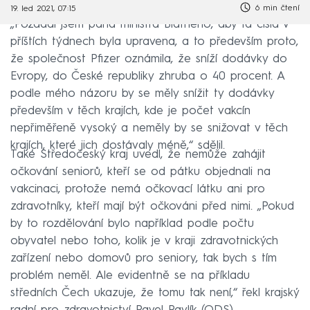
6 min čtení
19. led 2021, 07:15
„Požádal jsem pana ministra Blatného, aby ta čísla v
příštích týdnech byla upravena, a to především proto,
že společnost Pfizer oznámila, že sníží dodávky do
Evropy, do České republiky zhruba o 40 procent. A
podle mého názoru by se měly snížit ty dodávky
především v těch krajích, kde je počet vakcín
nepřiměřeně vysoký a neměly by se snižovat v těch
krajích, které jich dostávaly méně,“ sdělil.
Také Středočeský kraj uvedl, že nemůže zahájit
očkování seniorů, kteří se od pátku objednali na
vakcinaci, protože nemá očkovací látku ani pro
zdravotníky, kteří mají být očkováni před nimi. „Pokud
by to rozdělování bylo například podle počtu
obyvatel nebo toho, kolik je v kraji zdravotnických
zařízení nebo domovů pro seniory, tak bych s tím
problém neměl. Ale evidentně se na příkladu
středních Čech ukazuje, že tomu tak není,“ řekl krajský