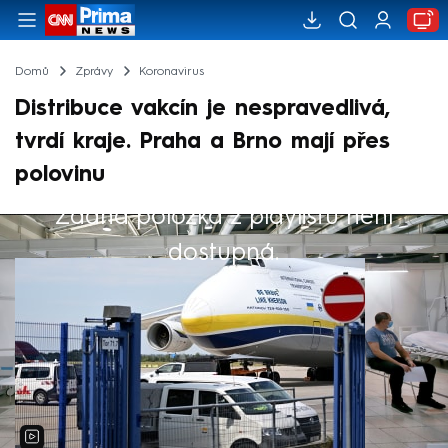
Domů
Zprávy
Koronavirus
Distribuce vakcín je nespravedlivá,
tvrdí kraje. Praha a Brno mají přes
polovinu
Žádná položka z playlistu není
Výběr redakce
dostupná.