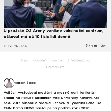
U pražské O2 Areny vznikne vakcinační centrum,
očkovat má až 10 tisíc lidí denně
6 min čtení
18. led 2021, 17:39
Brno
očkování
vakcína
Středočeský kraj
Liberecký kraj
Vojtěch Šeliga
Vojtěch vystudoval mediální a mezinárodní teritoriální
studia na Fakultě sociálních věd Univerzity Karlovy. Od
roku 2017 působil v redakci Echo24 a Týdeníku Echo. Do
CNN Prima NEWS nastoupil na podzim roku 2020.