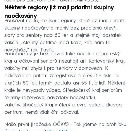
radní pro zdravotnictví Pavel Pavlík (ODS).
Některé regiony již mají prioritní skupiny
naočkovány
Poukázal na to, že jsou regiony, které už mají prioritní
skupiny naočkovány a mohly bez problémů otevřít
sloty pro seniory nad 80 let a zřejmě mají dostatek
vakcín. „Ale my patříme mezi kraje, kde nám to
nevychází,“ řekl Pavlík.
Podobně už je bez dávek také například Jihočeský
kraj a očkování seniorů nezahájil ani Karlovarský kraj,
vakcíny mu chybí i pro seniory v domovech. K
očkování se přitom zaregistrovalo přes 159 tisíc lidí
starších 80 let, termín dostalo asi 55 tisíc lidí. Některé
kraje je nevypsaly vůbec, Středočeský kraj seniorům
termíny rezervoval navzdory nedostatku
vakcíny. Jihočeský kraj v úterý otevřel velké očkovací
centrum, nemá však čím očkovat.
Naše první jihočeské OČK😉 . Tak jdeme na prohlídku