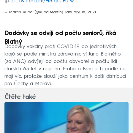
👍
pic.twitter.com/H8Ige0F0tw
— Martin Kuba (@Kuba_Martin)
January 18, 2021
Dodávky se odvíjí od počtu seniorů, říká
Blatný
Dodávky vakcíny proti COVID-19 do jednotlivých
krajů se podle ministra zdravotnictví Jana Blatného
(za ANO) odvíjejí od počtu obyvatel a počtu lidí
starších 65 let v regionu. Praha a Brno jich podle něj
mají víc, protože slouží jako centrum k další distribuci
pro Čechy a Moravu.
Čtěte také