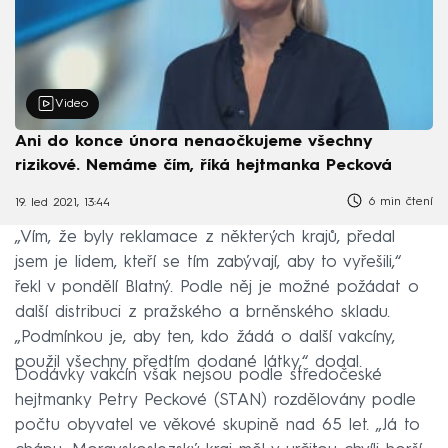
Video
Ani do konce února nenaočkujeme všechny
rizikové. Nemáme čím, říká hejtmanka Pecková
6 min čtení
19. led 2021, 13:44
„Vím, že byly reklamace z některých krajů, předal
jsem je lidem, kteří se tím zabývají, aby to vyřešili,“
řekl v pondělí Blatný. Podle něj je možné požádat o
další distribuci z pražského a brněnského skladu.
„Podmínkou je, aby ten, kdo žádá o další vakcíny,
použil všechny předtím dodané látky,“ dodal.
Dodávky vakcín však nejsou podle středočeské
hejtmanky Petry Peckové (STAN) rozdělovány podle
počtu obyvatel ve věkové skupině nad 65 let. „Já to