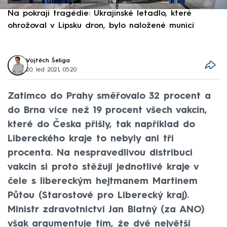
Na pokraji tragédie: Ukrajinské letadlo, které
P
ohrožoval v Lipsku dron, bylo naložené municí
e
Vojtěch Šeliga
20. led 2021, 05:20
Zatímco do Prahy směřovalo 32 procent a
do Brna více než 19 procent všech vakcín,
které do Česka přišly, tak například do
Libereckého kraje to nebyly ani tři
procenta. Na nespravedlivou distribuci
vakcín si proto stěžují jednotlivé kraje v
čele s libereckým hejtmanem Martinem
Půtou (Starostové pro Liberecký kraj).
Ministr zdravotnictví Jan Blatný (za ANO)
však argumentuje tím, že dvě největší