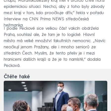
chápu, Moravskoslezský kraj měl v určitou chvíli horší
epidemickou situaci. Nechci, aby z toho byly závody
mezi kraji v tom, kdo proočkuje dřív,“ řekla v pořadu
Interview na CNN Prima NEWS středočeská
hejtmanka.
I podle Peckové sice velkou část vakcín obdržela
Praha, souhlasí ale, že tam je to logické. Hlavní
město má velké množství fakultních nemocnic. „Navíc
neočkují jenom Pražany, ale i mnoho seniorů ze
středních Čech. Myslím, že tento přeliv je i mezi
hranicemi dalších krajů a že je to namístě,“ dodala
Pecková.
Čtěte také