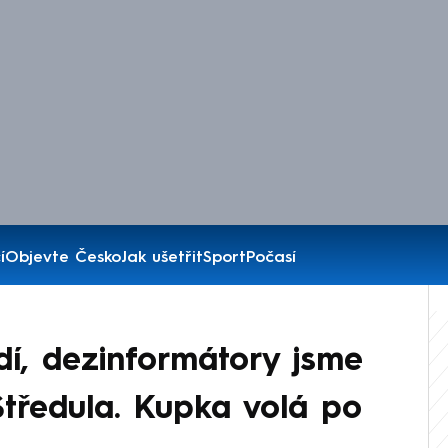
í
Objevte Česko
Jak ušetřit
Sport
Počasí
idí, dezinformátory jsme
 Středula. Kupka volá po