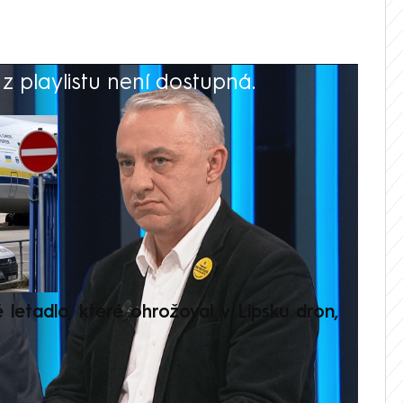
 playlistu není dostupná.
V
é letadlo, které ohrožoval v Lipsku dron,
Přilá
polit