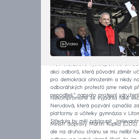
Video
Proti Sterzikově vystoupení se ohrad
akci odborů, která původní záměr učit
pro demokracii ohrožením a nikdy na
odborářských protestů jsme nebyli p
nepodíleli,“ napsalo profesní sdružení
Nekompromisně se vyjádřila také ek
Nerudová, která pozvání označila za
platformy a učitelky gymnázia v Lito
Středula by měl odstoupit. „Irelevant
Ministr dopravy Martin Kupka (ODS) v
ale na druhou stranu se mu nelíbí 