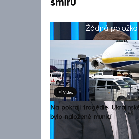
smíru
Žádná položka z
Výběr redakce
Video
Na pokraji tragédie: Ukrajinsk
bylo naložené municí