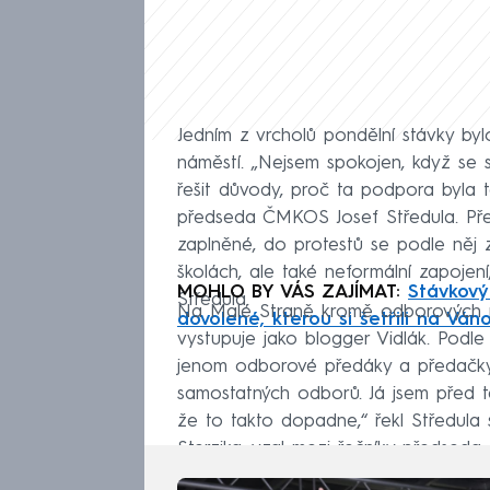
Jedním z vrcholů pondělní stávky b
náměstí. „Nejsem spokojen, když se st
řešit důvody, proč ta podpora byla 
předseda ČMKOS Josef Středula. Pře
zaplněné, do protestů se podle něj zap
školách, ale také neformální zapojen
MOHLO BY VÁS ZAJÍMAT:
Stávkový
Středula.
Na Malé Straně kromě odborových př
dovolené, kterou si šetřili na Ván
vystupuje jako blogger Vidlák. Podl
jenom odborové předáky a předačk
samostatných odborů. Já jsem před t
že to takto dopadne,“ řekl Středula
Sterzika, vzal mezi řečníky předseda