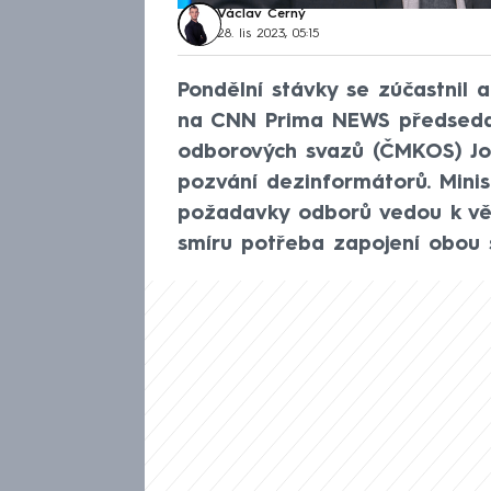
Václav Černý
28. lis 2023, 05:15
Pondělní stávky se zúčastnil 
na CNN Prima NEWS předseda
odborových svazů (ČMKOS) Jos
pozvání dezinformátorů. Minis
požadavky odborů vedou k větš
smíru potřeba zapojení obou 