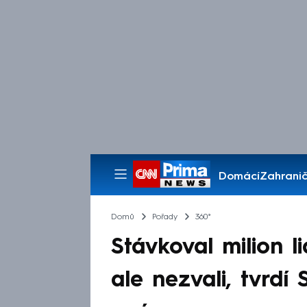
Domácí
Zahranič
Pořady
Domů
Pořady
360°
Stávkoval milion l
ale nezvali, tvrdí