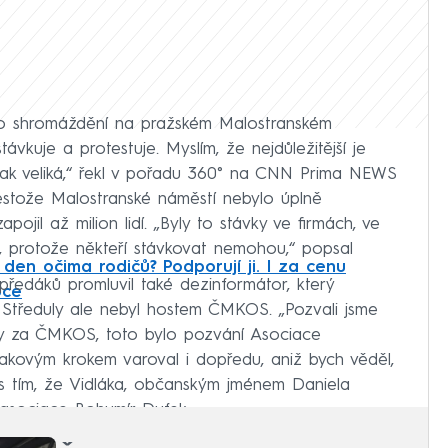
ylo shromáždění na pražském Malostranském
ávkuje a protestuje. Myslím, že nejdůležitější je
tak veliká,“ řekl v pořadu 360° na CNN Prima NEWS
stože Malostranské náměstí nebylo úplně
ojil až milion lidí. „Byly to stávky ve firmách, ve
í, protože někteří stávkovat nemohou,“ popsal
 den očima rodičů? Podporují ji. I za cenu
edáků promluvil také dezinformátor, který
oce
e Středuly ale nebyl hostem ČMKOS. „Pozvali jsme
y za ČMKOS, toto bylo pozvání Asociace
akovým krokem varoval i dopředu, aniž bych věděl,
 s tím, že Vidláka, občanským jménem Daniela
 asociace Bohumír Dufek.