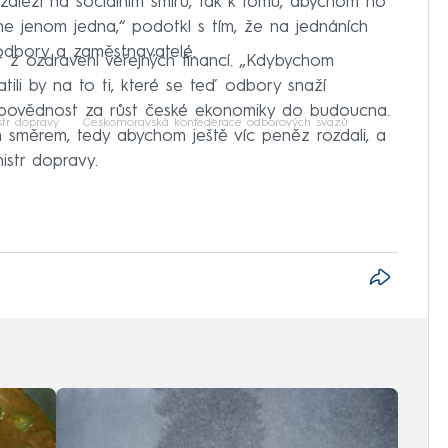
 záleží na sociálním smíru, tak k tomu, abychom ho
 ne jenom jedna,“ podotkl s tím, že na jednáních
 odbory a zaměstnavatelé.
 z ozdravení veřejných financí. „Kdybychom
tili by na to ti, které se teď odbory snaží
dpovědnost za růst české ekonomiky do budoucna.
str dopravy
Českomoravská konfederace odborových svazů
 směrem, tedy abychom ještě víc peněz rozdali, a
nistr dopravy.