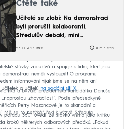
Čtěte také
Učitelé se zlobí: Na demonstraci
byli proruští kolaboranti.
Středulův debakl, míní
Zdechovský
6 min čtení
27. lis 2023, 18:00
ila Učitelská platforma. „Ostře se vymezujeme proti
elské stávky zneužívá a spojuje s lidmi, kteří jsou
 demonstraci neměli vystoupit! O programu
ředem informováni nijak jsme se na něm ani
 učitelek a učitelů
na sociální síti X
.
onomka a bývalá prezidentská kandidátka Danuše
 „naprostou zhovadilost“. Podle předsedkyně
měřicích Petry Mazancové je to skandální a
ní. Mě se to netýká,“ řekl k výzvě Středula.
 pořadu 360° uvedl, že stávku vnímá jako kritiku,
řada kroků některých odborových předáků. „Pokud