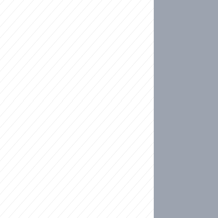
ideo
kat migranty do Česka? Sami by odešli, tvrdí exp
ické sebevraždě