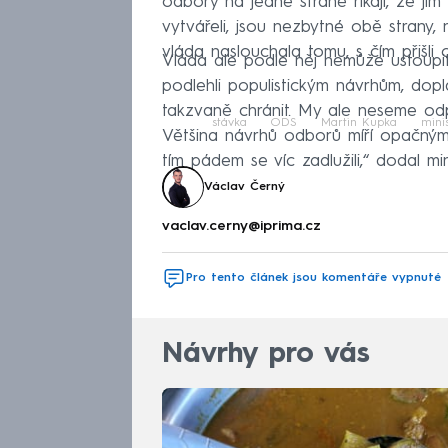
odbory na jedné straně říkají, že jim
vytvářeli, jsou nezbytné obě strany,
vláda naslouchala tomu, s čím přišli
Vláda ale podle něj nemůže ustoupit
podlehli populistickým návrhům, dopla
takzvaně chránit. My ale neseme o
stávka
ODS
Martin Kupka
mini
Většina návrhů odborů míří opačným
tím pádem se víc zadlužili,“ dodal mi
Václav Černý
vaclav.cerny@iprima.cz
Pro tento článek jsou komentáře vypnuté
Návrhy pro vás