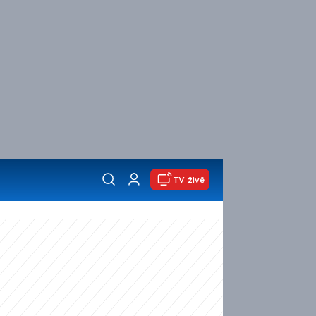
TV živě