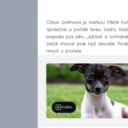
Chloe Smithová je matkou tříleté ho
Společně si pořídili fenku Sashu. Kaž
popsala psa jako „zdravé a ochranář
začal chovat jinak než obvykle. Pod
hnout z postele.
Video