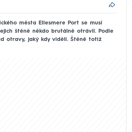
ického města Ellesmere Port se musí
ejich štěně někdo brutálně otrávil. Podle
d otravy, jaký kdy viděli. Štěně totiž