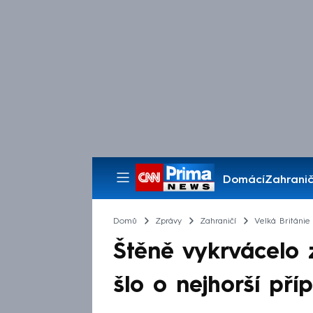
Domácí
Zahranič
Pořady
Domů
Zprávy
Zahraničí
Velká Británie
Štěně vykrvácelo z
šlo o nejhorší pří