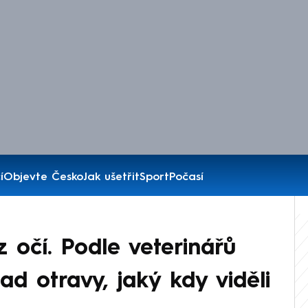
í
Objevte Česko
Jak ušetřit
Sport
Počasí
 očí. Podle veterinářů
pad otravy, jaký kdy viděli