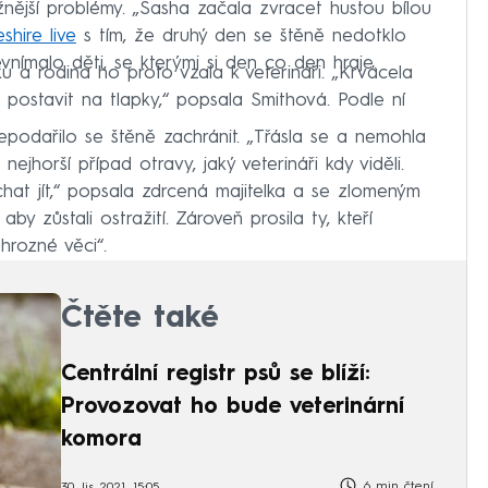
žnější problémy. „Sasha začala zvracet hustou bílou
hire live
s tím, že druhý den se štěně nedotklo
evnímalo děti, se kterými si den co den hraje.
u a rodina ho proto vzala k veterináři. „Krvácela
postavit na tlapky,“ popsala Smithová. Podle ní
 nepodařilo se štěně zachránit. „Třásla se a nemohla
ejhorší případ otravy, jaký veterináři kdy viděli.
hat jít,“ popsala zdrcená majitelka a se zlomeným
by zůstali ostražití. Zároveň prosila ty, kteří
 hrozné věci“.
Čtěte také
Centrální registr psů se blíží:
Provozovat ho bude veterinární
komora
6 min čtení