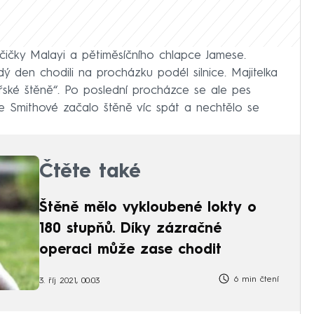
lčičky Malayi a pětiměsíčního chlapce Jamese.
dý den chodili na procházku podél silnice. Majitelka
ské štěně“. Po poslední procházce se ale pes
le Smithové začalo štěně víc spát a nechtělo se
Čtěte také
Štěně mělo vykloubené lokty o
180 stupňů. Díky zázračné
operaci může zase chodit
6 min čtení
3. říj 2021, 00:03