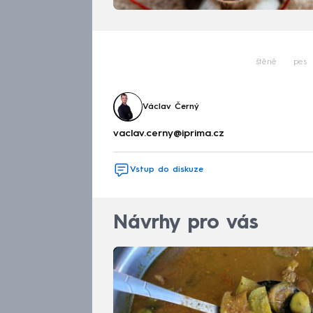
štěně
pes
Václav Černý
vaclav.cerny@iprima.cz
Vstup do diskuze
Návrhy pro vás