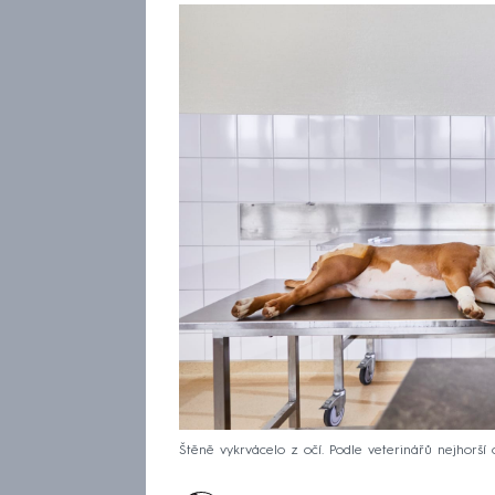
Štěně vykrvácelo z očí. Podle veterinářů nejhorší ot