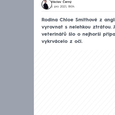
Václav Černý
5. pro 2021, 18:04
Rodina Chloe Smithové z angl
vyrovnat s nelehkou ztrátou. J
veterinářů šlo o nejhorší přípa
vykrvácelo z očí.