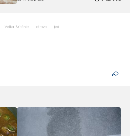
30. lis 2021, 15:05
Velká Británie
otrava
jed