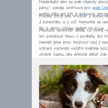
Následující den se pak objevily záva
pěnu,“ uvedla Smithová pro
web Ches
svého jídla ani pití, a dokonce ani n
Později začal pes krvácet z konečník
z konečníku a z očí. Nemohla se ani 
šlo o silnou otravu jedem na krysy.
Přestože veterináři dělali, co mohli,
ani zvednout hlavu z podlahy. Byl to n
Neměli jsme jinou možnost než ji nec
srdcem varovala ostatní majitele psů, a
otrávili Sashu, aby přestali dělat „tak