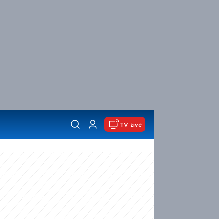
TV živě