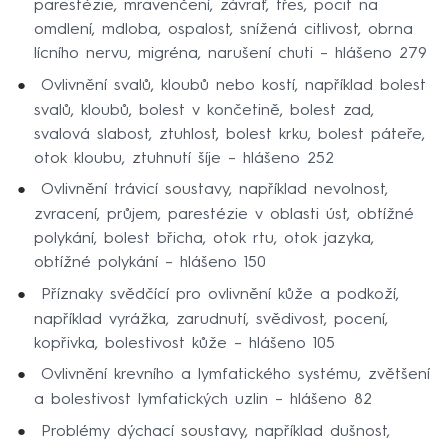
parestézie, mravenčení, závrať, třes, pocit na
omdlení, mdloba, ospalost, snížená citlivost, obrna
lícního nervu, migréna, narušení chuti – hlášeno 279
Ovlivnění svalů, kloubů nebo kostí, například bolest
svalů, kloubů, bolest v končetině, bolest zad,
svalová slabost, ztuhlost, bolest krku, bolest páteře,
otok kloubu, ztuhnutí šíje – hlášeno 252
Ovlivnění trávicí soustavy, například nevolnost,
zvracení, průjem, parestézie v oblasti úst, obtížné
polykání, bolest břicha, otok rtu, otok jazyka,
obtížné polykání – hlášeno 150
Příznaky svědčící pro ovlivnění kůže a podkoží,
například vyrážka, zarudnutí, svědivost, pocení,
kopřivka, bolestivost kůže – hlášeno 105
Ovlivnění krevního a lymfatického systému, zvětšení
a bolestivost lymfatických uzlin – hlášeno 82
Problémy dýchací soustavy, například dušnost,