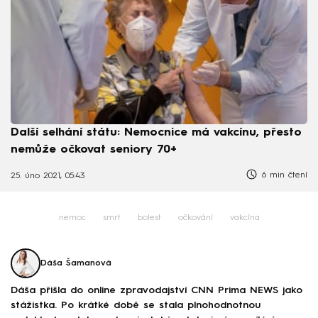
Další selhání státu: Nemocnice má vakcínu, přesto
nemůže očkovat seniory 70+
6 min čtení
25. úno 2021, 05:43
nemoc
smrt
bolest
očkování
vakcína
Dáša Šamanová
Dáša přišla do online zpravodajství CNN Prima NEWS jako
stážistka. Po krátké době se stala plnohodnotnou