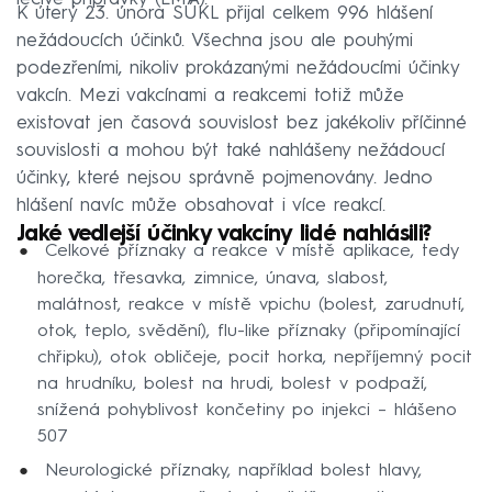
K úterý 23. února SÚKL přijal celkem 996 hlášení
nežádoucích účinků. Všechna jsou ale pouhými
podezřeními, nikoliv prokázanými nežádoucími účinky
vakcín. Mezi vakcínami a reakcemi totiž může
existovat jen časová souvislost bez jakékoliv příčinné
souvislosti a mohou být také nahlášeny nežádoucí
účinky, které nejsou správně pojmenovány. Jedno
hlášení navíc může obsahovat i více reakcí.
Jaké vedlejší účinky vakcíny lidé nahlásili?
Celkové příznaky a reakce v místě aplikace, tedy
horečka, třesavka, zimnice, únava, slabost,
malátnost, reakce v místě vpichu (bolest, zarudnutí,
otok, teplo, svědění), flu-like příznaky (připomínající
chřipku), otok obličeje, pocit horka, nepříjemný pocit
na hrudníku, bolest na hrudi, bolest v podpaží,
snížená pohyblivost končetiny po injekci – hlášeno
507
Neurologické příznaky, například bolest hlavy,