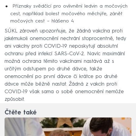
Příznaky svědčící pro ovlivnění ledvin a močových
cest, například bolest močového měchýře, zánět
močových cest – hlášeno 4
SÚKL zároveň upozorňuje, že žádná vakcína proti
jakémukoli onemocnění nechrání stoprocentně, tedy
ani vakcíny proti COVID-19 neposkytují absolutní
ochranu před infekcí SARS-CoV-2. Navíc maximální
možná ochrana těmito vakcínami nastává až s
určitým odstupem po druhé dávce, takže
onemocnění po první dávce či krátce po druhé
dávce může běžně nastat. Žádná z vakcín proti
COVID-19 však sama o sobě onemocnění nemůže
způsobit.
Čtěte také