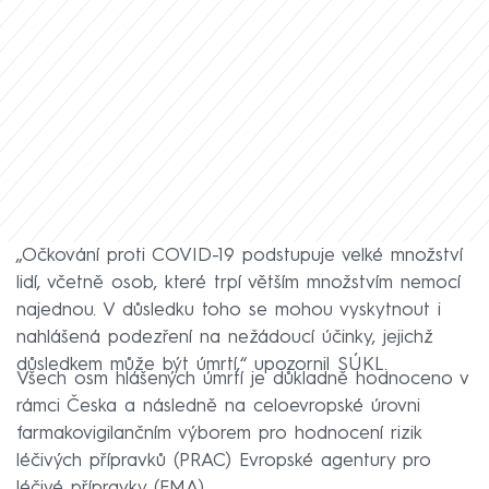
„Očkování proti COVID-19 podstupuje velké množství
lidí, včetně osob, které trpí větším množstvím nemocí
najednou. V důsledku toho se mohou vyskytnout i
nahlášená podezření na nežádoucí účinky, jejichž
důsledkem může být úmrtí,“ upozornil SÚKL.
Všech osm hlášených úmrtí je důkladně hodnoceno v
rámci Česka a následně na celoevropské úrovni
farmakovigilančním výborem pro hodnocení rizik
léčivých přípravků (PRAC) Evropské agentury pro
léčivé přípravky (EMA).