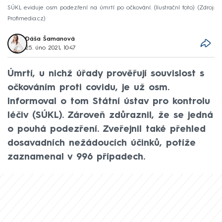
SÚKL eviduje osm podezření na úmrtí po očkování. (Ilustrační foto)
Zdroj:
Profimedia.cz
Dáša Šamanová
25. úno 2021, 10:47
Úmrtí, u nichž úřady prověřují souvislost s
očkováním proti covidu, je už osm.
Informoval o tom Státní ústav pro kontrolu
léčiv (SÚKL). Zároveň zdůraznil, že se jedná
o pouhá podezření. Zveřejnil také přehled
dosavadních nežádoucích účinků, potíže
zaznamenal v 996 případech.