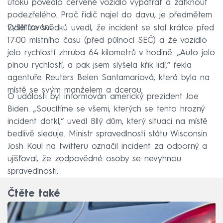
útoku povedlo červené vozidlo vypátrat a zatknout
podezřelého. Proč řidič najel do davu, je předmětem
vyšetřování.
Další ze svědků uvedl, že incident se stal krátce před
17:00 místního času (před půlnocí SEČ) a že vozidlo
jelo rychlostí zhruba 64 kilometrů v hodině. „Auto jelo
plnou rychlostí, a pak jsem slyšela křik lidí,“ řekla
agentuře Reuters Belen Santamariová, která byla na
místě se svým manželem a dcerou.
O události byl informován americký prezident Joe
Biden. „Soucítíme se všemi, kterých se tento hrozný
incident dotkl,“ uvedl Bílý dům, který situaci na místě
bedlivě sleduje. Ministr spravedlnosti státu Wisconsin
Josh Kaul na twitteru označil incident za odporný a
ujišťoval, že zodpovědné osoby se nevyhnou
spravedlnosti.
Čtěte také