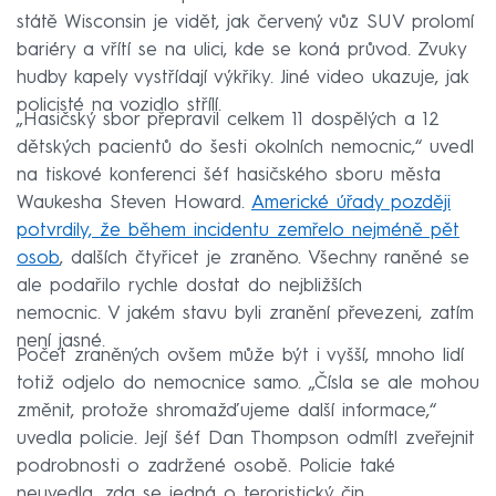
státě Wisconsin je vidět, jak červený vůz SUV prolomí
bariéry a vřítí se na ulici, kde se koná průvod. Zvuky
hudby kapely vystřídají výkřiky. Jiné video ukazuje, jak
policisté na vozidlo střílí.
„Hasičský sbor přepravil celkem 11 dospělých a 12
dětských pacientů do šesti okolních nemocnic,“ uvedl
na tiskové konferenci šéf hasičského sboru města
Waukesha Steven Howard.
Americké úřady později
potvrdily, že během incidentu zemřelo nejméně pět
osob
, dalších čtyřicet je zraněno. Všechny raněné se
ale podařilo rychle dostat do nejbližších
nemocnic. V jakém stavu byli zranění převezeni, zatím
není jasné.
Počet zraněných ovšem může být i vyšší, mnoho lidí
totiž odjelo do nemocnice samo. „Čísla se ale mohou
změnit, protože shromažďujeme další informace,“
uvedla policie. Její šéf Dan Thompson odmítl zveřejnit
podrobnosti o zadržené osobě. Policie také
neuvedla, zda se jedná o teroristický čin.