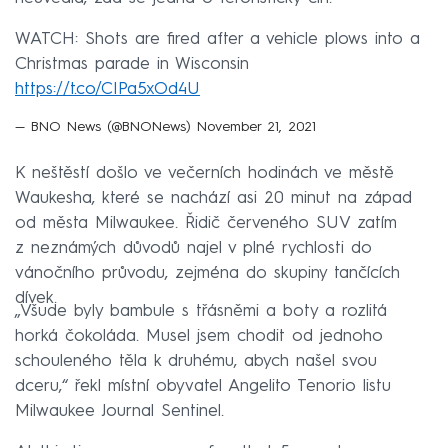
WATCH: Shots are fired after a vehicle plows into a
Christmas parade in Wisconsin
https://t.co/CIPa5xOd4U
— BNO News (@BNONews)
November 21, 2021
K neštěstí došlo ve večerních hodinách ve městě
Waukesha, které se nachází asi 20 minut na západ
od města Milwaukee. Řidič červeného SUV zatím
z neznámých důvodů najel v plné rychlosti do
vánočního průvodu, zejména do skupiny tančících
dívek.
„Všude byly bambule s třásněmi a boty a rozlitá
horká čokoláda. Musel jsem chodit od jednoho
schouleného těla k druhému, abych našel svou
dceru,“ řekl místní obyvatel Angelito Tenorio listu
Milwaukee Journal Sentinel.