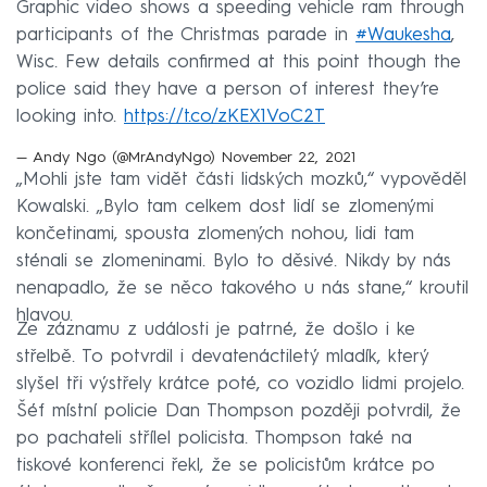
Graphic video shows a speeding vehicle ram through
participants of the Christmas parade in
#Waukesha
,
Wisc. Few details confirmed at this point though the
police said they have a person of interest they’re
looking into.
https://t.co/zKEX1VoC2T
— Andy Ngo (@MrAndyNgo)
November 22, 2021
„Mohli jste tam vidět části lidských mozků,“ vypověděl
Kowalski. „Bylo tam celkem dost lidí se zlomenými
končetinami, spousta zlomených nohou, lidi tam
sténali se zlomeninami. Bylo to děsivé. Nikdy by nás
nenapadlo, že se něco takového u nás stane,“ kroutil
hlavou.
Ze záznamu z události je patrné, že došlo i ke
střelbě. To potvrdil i devatenáctiletý mladík, který
slyšel tři výstřely krátce poté, co vozidlo lidmi projelo.
Šéf místní policie Dan Thompson později potvrdil, že
po pachateli střílel policista. Thompson také na
tiskové konferenci řekl, že se policistům krátce po