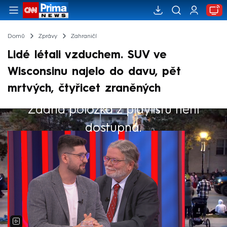
Domů
Zprávy
Zahraničí
Lidé létali vzduchem. SUV ve
Wisconsinu najelo do davu, pět
mrtvých, čtyřicet zraněných
Žádná položka z playlistu není
Výběr redakce
dostupná.