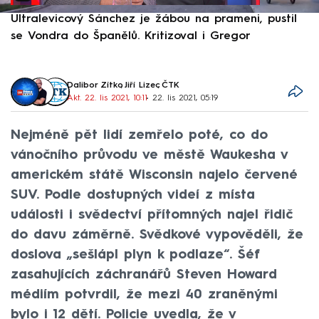
Ultralevicový Sánchez je žábou na prameni, pustil
P
se Vondra do Španělů. Kritizoval i Gregor
F
Dalibor Zítko
,
Jiří Lizec
,
ČTK
Akt. 22. lis 2021, 10:11
• 22. lis 2021, 05:19
Nejméně pět lidí zemřelo poté, co do
vánočního průvodu ve městě Waukesha v
americkém státě Wisconsin najelo červené
SUV. Podle dostupných videí z místa
události i svědectví přítomných najel řidič
do davu záměrně. Svědkové vypověděli, že
doslova „sešlápl plyn k podlaze“. Šéf
zasahujících záchranářů Steven Howard
médiím potvrdil, že mezi 40 zraněnými
bylo i 12 dětí. Policie uvedla, že v