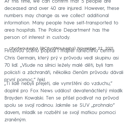
At this time, we can confirm that 5 people are
deceased and over 40 are injured. However, these
numbers may change as we collect additional
information. Many people have self-transported to
area hospitals. The Police Department has the
person of interest in custody.
— cityofwaukesha (@CityofWaukesha)
November 22, 2021
Hrozivou scénu popsal i majitel tanečního centra
Chris Germain, který prý v průvodu vedl skupinu asi
70 lidí. „Všude na silnici ležely malé děti, byli tam
policisti a záchranáři, několika členům průvodu dávali
první pomoc,“ řekl.
„Ti lidé nebyli přejeti, ale vymrštěni do vzduchu,”
doplnil pro Fox News událost devatenáctiletý mladík
Brayden Kowalski. Ten se přišel podívat na průvod
spolu se svojí rodinou. Jakmile se SUV „prohnalo“
davem, mladík se rozběhl se svojí matkou pomoci
zraněným.