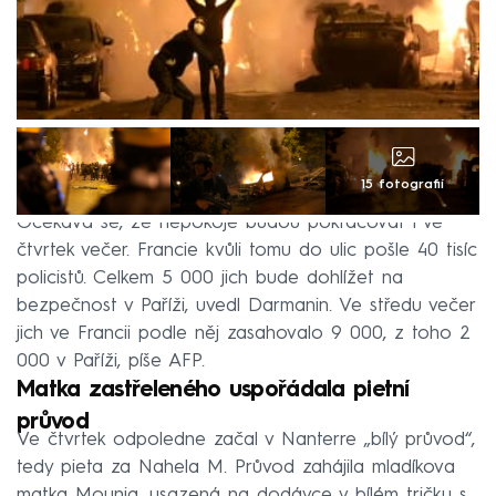
15 fotografií
Očekává se, že nepokoje budou pokračovat i ve
čtvrtek večer. Francie kvůli tomu do ulic pošle 40 tisíc
policistů. Celkem 5 000 jich bude dohlížet na
bezpečnost v Paříži, uvedl Darmanin. Ve středu večer
jich ve Francii podle něj zasahovalo 9 000, z toho 2
000 v Paříži, píše AFP.
Matka zastřeleného uspořádala pietní
průvod
Ve čtvrtek odpoledne začal v Nanterre „bílý průvod“,
tedy pieta za Nahela M. Průvod zahájila mladíkova
matka Mounia, usazená na dodávce v bílém tričku s