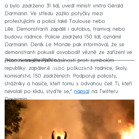
a bylo zadrženo 31 lidí, uvedl ministr vnitra Gérald
Darmanin. Ve středu zažilo potyčky mezi
protestujícími a policií také Toulouse nebo
Lille. Demonstranti zapálili i autobus, tramvaj nebo
budovu radnice. Policie zadržela 150 lidí, oznámil
Darmanin. Deník Le Monde pak informoval, že se
demonstranti pokusili osvobodit vězně ze zařízení ve
Fresnes na jihu Paříže.
„Noc nesnesitelných násilností proti symbolům
Failed to fetch
republiky: zapálené nebo poškozené radnice, školy,
komisařství, 150 zadržených. Podporuji policisty,
strážníky a hasiče, kteří tomu s odvahou čelí. Ti, kteří
nevolali po klidu, styďte se,“
napsal
na Twitteru
Darmanin.