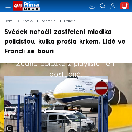
Domů
Zprávy
Zahraničí
Francie
Svědek natočil zastřelení mladíka
policistou, kulka prošla krkem. Lidé ve
Francii se bouří
Žádná položka z playlistu není
Výběr redakce
dostupná.