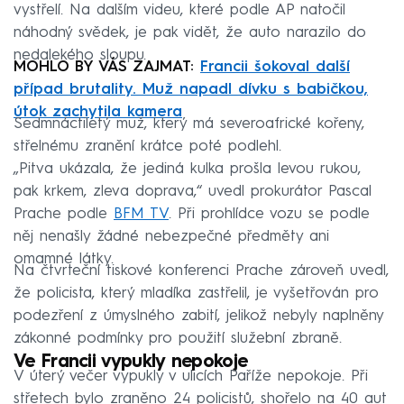
vystřelí. Na dalším videu, které podle AP natočil
náhodný svědek, je pak vidět, že auto narazilo do
nedalekého sloupu.
MOHLO BY VÁS ZAJMAT:
Francii šokoval další
případ brutality. Muž napadl dívku s babičkou,
útok zachytila kamera
Sedmnáctiletý muž, který má severoafrické kořeny,
střelnému zranění krátce poté podlehl.
„Pitva ukázala, že jediná kulka prošla levou rukou,
pak krkem, zleva doprava,“ uvedl prokurátor Pascal
Prache podle
BFM TV
. Při prohlídce vozu se podle
něj nenašly žádné nebezpečné předměty ani
omamné látky.
Na čtvrteční tiskové konferenci Prache zároveň uvedl,
že policista, který mladíka zastřelil, je vyšetřován pro
podezření z úmyslného zabití, jelikož nebyly naplněny
zákonné podmínky pro použití služební zbraně.
Ve Francii vypukly nepokoje
V úterý večer vypukly v ulicích Paříže nepokoje. Při
střetech bylo zraněno 24 policistů, shořelo na 40 aut