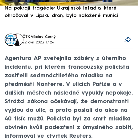
Na pokraji tragédie: Ukrajinské letadlo, které
P
ohrožoval v Lipsku dron, bylo naložené municí
e
ČTK
,
Václav Černý
29. čvn 2023, 17:24
Agentura AP zveřejnila záběry z úterního
incidentu, při kterém francouzský policista
zastřelil sedmnáctiletého mladíka na
předměstí Nanterre. V ulicích Paříže a v
dalších městech následně vypukly nepokoje.
Strážci zákona očekávají, že demonstranti
vyjdou do ulic, a proto poslali do akce na
40 tisíc mužů. Policista byl za smrt mladíka
obviněn kvůli podezření z úmyslného zabití,
informoval ve čtvrtek Reuters.