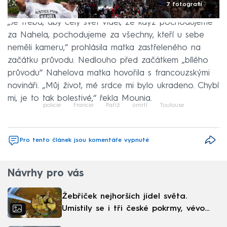
7 fotografií
„Je třeba, aby celý svět viděl, že když pochodujeme
za Nahela, pochodujeme za všechny, kteří u sebe
neměli kameru,“ prohlásila matka zastřeleného na
začátku průvodu. Nedlouho před začátkem „bílého
průvodu“ Nahelova matka hovořila s francouzskými
novináři. „Můj život, mé srdce mi bylo ukradeno. Chybí
mi, je to tak bolestivé,“ řekla Mounia.
policie
Francie
Paříž
úmrtí
Toulouse
Pro tento článek jsou komentáře vypnuté
Návrhy pro vás
Žebříček nejhorších jídel světa.
Umístily se i tři české pokrmy, vévodí
skandinávská kuchyně