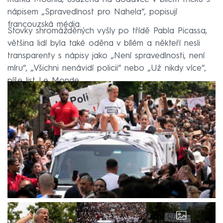
nápisem „Spravedlnost pro Nahela“, popisují
francouzská média.
Stovky shromážděných vyšly po třídě Pabla Picassa,
většina lidí byla také oděna v bílém a někteří nesli
transparenty s nápisy jako „Není spravedlnosti, není
míru“, „Všichni nenávidí policii“ nebo „Už nikdy více“,
píše list Le Monde.