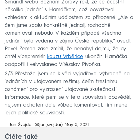
Šimandl webu Seznam Zprávy řekl, že se účastnil
několika jednání s Hamáčkem, což považoval
vzhledem k aktuálním událostem za přirozené. „Ale o
čem jsme spolu konkrétně jednali, rozhodně
komentovat nebudu. V každém případě všechna
jednání byla vedena v zájmu České republiky,“ uvedl.
Pavel Zeman zase zmínil, že nenabyl dojmu, že by
chtěl vicepremiér
kauzu Vrbětice
ukončit. Hamáčka
podpořil i velvyslanec Vítězslav Pivoňka.
2/3 Přestože jsem se k věci vyjadřoval výhradně na
jednáních v utajovaném režimu, čelím trestnímu
oznámení pro vyzrazení utajované skutečnosti.
Informace, které jsem se v této souvislosti dozvěděl,
nejsem ochoten dále vůbec komentovat, tím méně
jejich politické souvislosti.
— Jan Švejdar (@jan_svejdar)
May 5, 2021
Čtěte také