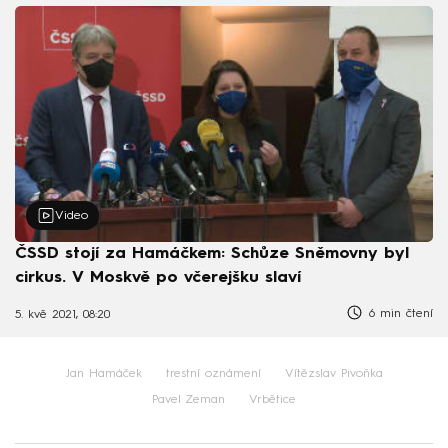
Video
ČSSD stojí za Hamáčkem: Schůze Sněmovny byl
cirkus. V Moskvě po včerejšku slaví
6 min čtení
5. kvě 2021, 08:20
Jan Hamáček
trestní oznámení
Vítězslav Pivoňka
Pavel Zeman
Vrbětice