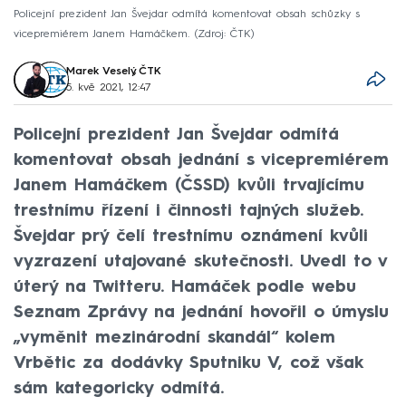
Policejní prezident Jan Švejdar odmítá komentovat obsah schůzky s
vicepremiérem Janem Hamáčkem.
Zdroj: ČTK
Marek Veselý
,
ČTK
5. kvě 2021, 12:47
Policejní prezident Jan Švejdar odmítá
komentovat obsah jednání s vicepremiérem
Janem Hamáčkem (ČSSD) kvůli trvajícímu
trestnímu řízení i činnosti tajných služeb.
Švejdar prý čelí trestnímu oznámení kvůli
vyzrazení utajované skutečnosti. Uvedl to v
úterý na Twitteru. Hamáček podle webu
Seznam Zprávy na jednání hovořil o úmyslu
„vyměnit mezinárodní skandál“ kolem
Vrbětic za dodávky Sputniku V, což však
sám kategoricky odmítá.