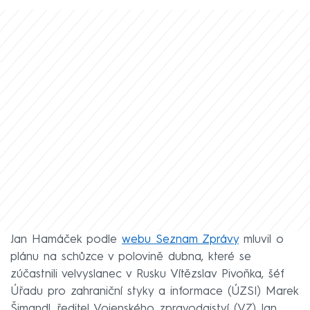
Jan Hamáček podle
webu Seznam Zprávy
mluvil o
plánu na schůzce v polovině dubna, které se
zúčastnili velvyslanec v Rusku Vítězslav Pivoňka, šéf
Úřadu pro zahraniční styky a informace (ÚZSI) Marek
Šimandl, ředitel Vojenského zpravodajství (VZ) Jan