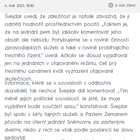
6 min čtení
4. kvě 2021, 18:50
Švejdar uvedl, že záležitost je natolik závažná, že ji
odmítá hodnotit prostřednictvím pocitů. „Faktem je,
že na jednání jsem byl, jakkoliv komentovat jeho
obsah ale nebudu. Pohybujeme se v rovině činnosti
zpravodajských služeb a také v rovině probíhajícího
trestního řízení,“ uvedl. Ačkoliv se dosud vyjadřoval
jen na jednáních v utajovaném režimu, čelí prý
trestnímu oznámení kvůli vyzrazení utajované
skutečnosti.
Informace, které se v souvislosti s událostmi
dozvěděl, tak nechce Švejdar dál komentovat. „Tím
méně jejich politické souvislosti. Je jisté, že moje
vyjádření bude součástí spisu,“ konstatoval. Švejdar
byl spolu s šéfy tajných služeb a Pavlem Zemanem
přizván na úterní jednání Sněmovny za zavřenými
dveřmi, nikdo z nich se však podle poslanců ke slovu
nedostal.