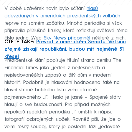
V době uzávěrek novin bylo sčítání
hlasů
odevzdaných v amerických prezidentských volbách
teprve na samém začátku. Mnohá periodika si však
připravila příslušné titulky, které reflektují světové téma
číslo jedna. Web
Sky News připomněl
některé z nich.
ČTĚTE TAKÉ:
Převrat v americkém Senátu. Většinu
zřejmě získají republikáni, budou mít nejméně 51
křesel
Prezidentské klání popisuje titulní strana deníku The
Financial Times jako „jeden z nejtěsnějších a
nejsledovanějších zápasů o Bílý dům v moderní
historii“. Podobně je hlasování hodnoceno také na
hlavní straně britského listu velmi stručně
pojmenovaného „i“. Heslo je jasné – Spojené státy
hlasují o své budoucnosti. Pro případ možných
nepokojů redaktoři periodika „i“ umístili k nápisu
fotografii ozbrojených složek. Rovněž píší, že jde o
velmi těsný souboj, který je poslední fází „jedovaté