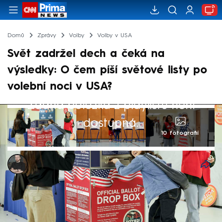
Domů
Zprávy
Volby
Volby v USA
Svět zadržel dech a čeká na
výsledky: O čem píší světové listy po
volební noci v USA?
Žádná položka z playlistu není
dostupná.
10 fotografií
Marek Pausz
6. lis 2024, 08:03
Svět má za sebou americkou volební noc.
Dosud není jasné, zda zasedne v Bílém