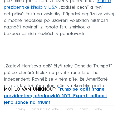
píše mimo jiné o tom, že svět v poslední fázi
klání o
prezidentské křeslo v USA
„zadržel dech“ a nyní
netrpělivě čeká na výsledky. Případný nepříznivý vývoj
a možné nepokoje po uzavření volebních místností
naznačili novináři z tohoto listu zmínkou o
bezpečnostních složkách v pohotovosti.
„Zastaví Harrisová další čtyři roky Donalda Trumpa?“
ptá se čtenářů titulek na první straně listu The
Independent. Rovněž se v něm píše, že Američané
dorazili k volebním automatům v rekordním počtu.
MOHLO VÁM UNIKNOUT:
Trump se opět stane
prezidentem, předpovídá NYT. Experti odhadli
jeho šance na triumf
Failed to fetch
noviny
prezidentské volby
deník
chaos
volby