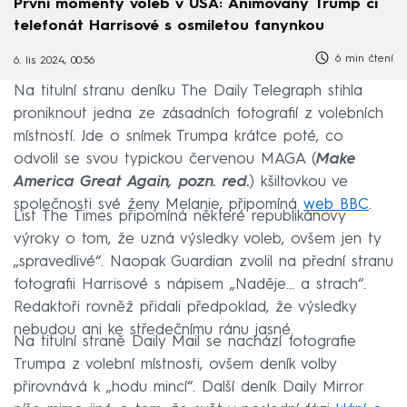
První momenty voleb v USA: Animovaný Trump či
telefonát Harrisové s osmiletou fanynkou
6 min čtení
6. lis 2024, 00:56
Na titulní stranu deníku The Daily Telegraph stihla
proniknout jedna ze zásadních fotografií z volebních
místností. Jde o snímek Trumpa krátce poté, co
odvolil se svou typickou červenou MAGA (
Make
America Great Again, pozn. red.
) kšiltovkou ve
společnosti své ženy Melanie, připomíná
web BBC
.
List The Times připomíná některé republikánovy
výroky o tom, že uzná výsledky voleb, ovšem jen ty
„spravedlivé“. Naopak Guardian zvolil na přední stranu
fotografii Harrisové s nápisem „Naděje... a strach“.
Redaktoři rovněž přidali předpoklad, že výsledky
nebudou ani ke středečnímu ránu jasné.
Na titulní straně Daily Mail se nachází fotografie
Trumpa z volební místnosti, ovšem deník volby
přirovnává k „hodu mincí“. Další deník Daily Mirror