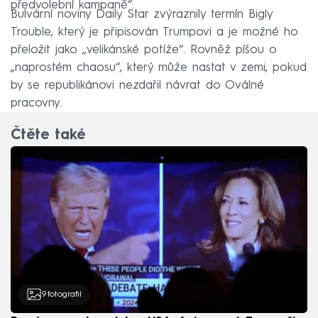
předvolební kampaně“.
Bulvární noviny Daily Star zvýraznily termín Bigly
Trouble, který je připisován Trumpovi a je možné ho
přeložit jako „velikánské potíže“. Rovněž píšou o
„naprostém chaosu“, který může nastat v zemi, pokud
by se republikánovi nezdařil návrat do Oválné
pracovny.
Čtěte také
9
fotografií