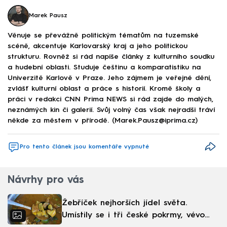
Marek Pausz
Věnuje se převážně politickým tématům na tuzemské
scéně, akcentuje Karlovarský kraj a jeho politickou
strukturu. Rovněž si rád napíše články z kulturního soudku
a hudební oblasti. Studuje češtinu a komparatistiku na
Univerzitě Karlově v Praze. Jeho zájmem je veřejné dění,
zvlášť kulturní oblast a práce s historií. Kromě školy a
práci v redakci CNN Prima NEWS si rád zajde do malých,
neznámých kin či galerií. Svůj volný čas však nejradši tráví
někde za městem v přírodě. (Marek.Pausz@iprima.cz)
Pro tento článek jsou komentáře vypnuté
Návrhy pro vás
Žebříček nejhorších jídel světa.
Umístily se i tři české pokrmy, vévodí