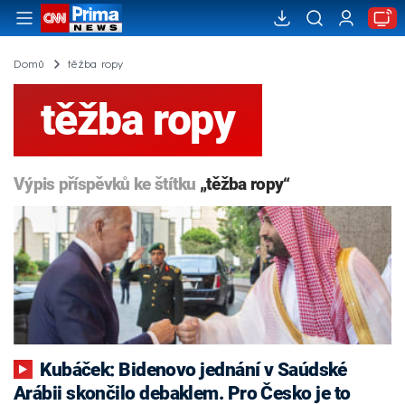
Domů
těžba ropy
těžba ropy
Výpis příspěvků ke štítku
„těžba ropy“
Kubáček: Bidenovo jednání v Saúdské
Arábii skončilo debaklem. Pro Česko je to