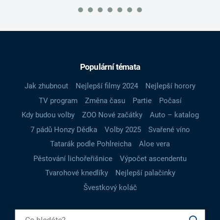
Populární témata
Jak zhubnout
Nejlepší filmy 2024
Nejlepší horory
TV program
Změna času
Partie
Počasí
Kdy budou volby
ZOO Nové začátky
Auto – katalog
7 pádů Honzy Dědka
Volby 2025
Svařené víno
Tatarák podle Pohlreicha
Aloe vera
Pěstování lichořeřišnice
Výpočet ascendentu
Tvarohové knedlíky
Nejlepší palačinky
Švestkový koláč