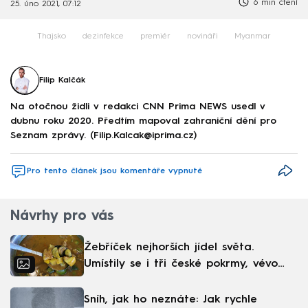
6 min čtení
25. úno 2021, 07:12
Thajsko
dezinfekce
premiér
novináři
Myanmar
Filip Kalčák
Na otočnou židli v redakci CNN Prima NEWS usedl v
dubnu roku 2020. Předtím mapoval zahraniční dění pro
Seznam zprávy. (Filip.Kalcak@iprima.cz)
Pro tento článek jsou komentáře vypnuté
Návrhy pro vás
Žebříček nejhorších jídel světa.
Umístily se i tři české pokrmy, vévodí
skandinávská kuchyně
Sníh, jak ho neznáte: Jak rychle