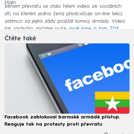
Hlain.
Během převratu se stalo hitem video ze sociálních
sítí, na kterém jedna žena předcvičuje on-line lekci,
zatímco za jejími zády projíždí konvoj armády. Video
tak zachytilo začátek puče,
psali jsme o tom ZDE
.
Čtěte také
Facebook zablokoval barmské armádě přístup.
Reaguje tak na protesty proti převratu