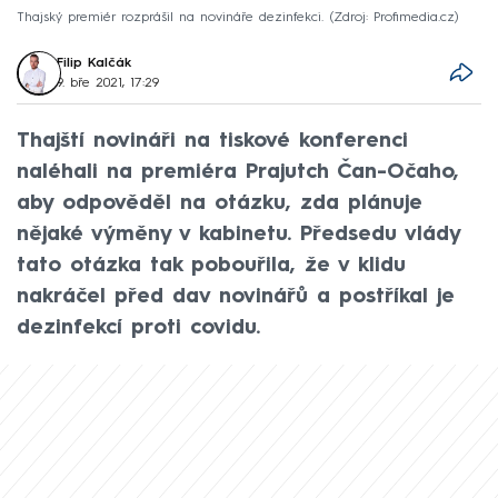
Thajský premiér rozprášil na novináře dezinfekci.
Zdroj: Profimedia.cz
Filip Kalčák
9. bře 2021, 17:29
Thajští novináři na tiskové konferenci
naléhali na premiéra Prajutch Čan-Očaho,
aby odpověděl na otázku, zda plánuje
nějaké výměny v kabinetu. Předsedu vlády
tato otázka tak pobouřila, že v klidu
nakráčel před dav novinářů a postříkal je
dezinfekcí proti covidu.