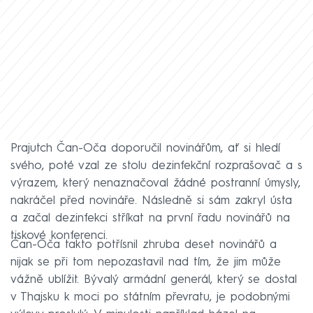
Prajutch Čan-Oča doporučil novinářům, ať si hledí
svého, poté vzal ze stolu dezinfekční rozprašovač a s
výrazem, který nenaznačoval žádné postranní úmysly,
nakráčel před novináře. Následně si sám zakryl ústa
a začal dezinfekci stříkat na první řadu novinářů na
tiskové konferenci.
Čan-Oča takto potřísnil zhruba deset novinářů a
nijak se při tom nepozastavil nad tím, že jim může
vážně ublížit. Bývalý armádní generál, který se dostal
v Thajsku k moci po státním převratu, je podobnými