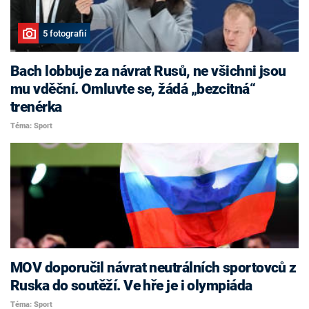
5 fotografií
Bach lobbuje za návrat Rusů, ne všichni jsou
mu vděční. Omluvte se, žádá „bezcitná“
trenérka
Téma: Sport
MOV doporučil návrat neutrálních sportovců z
Ruska do soutěží. Ve hře je i olympiáda
Téma: Sport