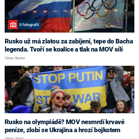
5 fotografií
Rusko už má zlatou za zabíjení, tepe do Bacha
legenda. Tvoří se koalice a tlak na MOV sílí
Téma: Rusko
Rusko na olympiádě? MOV nesmrdí krvavé
peníze, zlobí se Ukrajina a hrozí bojkotem
Téma: Sport