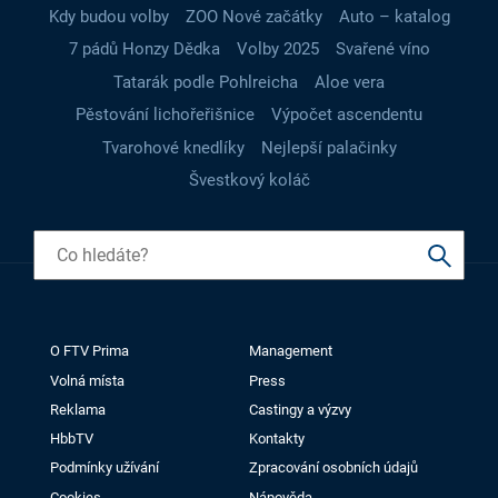
Kdy budou volby
ZOO Nové začátky
Auto – katalog
7 pádů Honzy Dědka
Volby 2025
Svařené víno
Tatarák podle Pohlreicha
Aloe vera
Pěstování lichořeřišnice
Výpočet ascendentu
Tvarohové knedlíky
Nejlepší palačinky
Švestkový koláč
O FTV Prima
Management
Volná místa
Press
Reklama
Castingy a výzvy
HbbTV
Kontakty
Podmínky užívání
Zpracování osobních údajů
Cookies
Nápověda