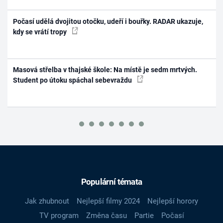
Počasí udělá dvojitou otočku, udeří i bouřky. RADAR ukazuje,
kdy se vrátí tropy
Masová střelba v thajské škole: Na místě je sedm mrtvých.
Student po útoku spáchal sebevraždu
Populární témata
Jak zhubnout
Nejlepší filmy 2024
Nejlepší horory
TV program
Změna času
Partie
Počasí