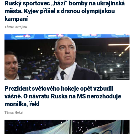
Ruský sportovec „hází“ bomby na ukrajinská
města. Kyjev přišel s drsnou olympijskou
kampaní
Téma: Ukrajina
Prezident světového hokeje opět vzbudil
vášně. O návratu Ruska na MS nerozhoduje
morálka, řekl
Téma: Hokej