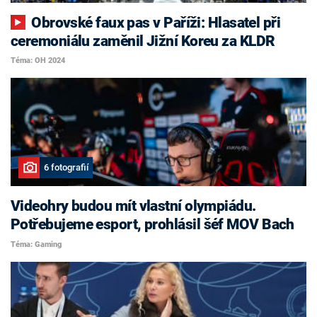
Obrovské faux pas v Paříži: Hlasatel při
ceremoniálu zaměnil Jižní Koreu za KLDR
Téma: OH 2024
6 fotografií
Videohry budou mít vlastní olympiádu.
Potřebujeme esport, prohlásil šéf MOV Bach
Téma: Gaming