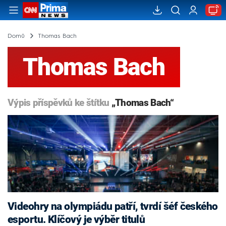
Domů
Thomas Bach
Thomas Bach
Výpis příspěvků ke štítku
„Thomas Bach“
Videohry na olympiádu patří, tvrdí šéf českého
esportu. Klíčový je výběr titulů