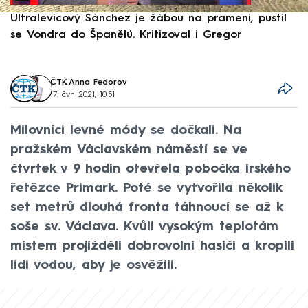
Ultralevicový Sánchez je žábou na prameni, pustil
P
se Vondra do Španělů. Kritizoval i Gregor
F
ČTK
,
Anna Fedorov
17. čvn 2021, 10:51
Milovníci levné módy se dočkali. Na
pražském Václavském náměstí se ve
čtvrtek v 9 hodin otevřela pobočka irského
řetězce Primark. Poté se vytvořila několik
set metrů dlouhá fronta táhnoucí se až k
soše sv. Václava. Kvůli vysokým teplotám
místem projížděli dobrovolní hasiči a kropili
lidi vodou, aby je osvěžili.