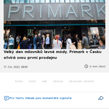
Velký den milovníků levné módy. Primark v Česku
otvírá svou první prodejnu
6 min čtení
17. čvn 2021, 08:09
fronta
hasiči
lidé
obchod
Václavské náměstí
Pro tento článek jsou komentáře vypnuté