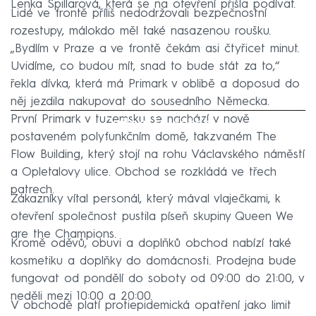
Lenka Špillarová, která se na otevření přišla podívat.
Lidé ve frontě příliš nedodržovali bezpečnostní
rozestupy, málokdo měl také nasazenou roušku.
„Bydlím v Praze a ve frontě čekám asi čtyřicet minut.
Uvidíme, co budou mít, snad to bude stát za to,“
řekla dívka, která má Primark v oblibě a doposud do
něj jezdila nakupovat do sousedního Německa.
První Primark v tuzemsku se nachází v nově
Failed to fetch
postaveném polyfunkčním domě, takzvaném The
Flow Building, který stojí na rohu Václavského náměstí
a Opletalovy ulice. Obchod se rozkládá ve třech
patrech.
Zákazníky vítal personál, který mával vlaječkami, k
otevření společnost pustila píseň skupiny Queen We
are the Champions.
Kromě oděvů, obuvi a doplňků obchod nabízí také
kosmetiku a doplňky do domácnosti. Prodejna bude
fungovat od pondělí do soboty od 09:00 do 21:00, v
neděli mezi 10:00 a 20:00.
V obchodě platí protiepidemická opatření jako limit