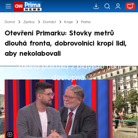
Domů
Zprávy
Domácí
Kraje
Praha
Otevření Primarku: Stovky metrů
dlouhá fronta, dobrovolníci kropí lidi,
aby nekolabovali
Žádná položka z playlistu není
Výběr redakce
dostupná.