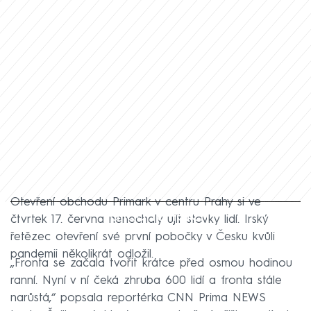
Otevření obchodu Primark v centru Prahy si ve
Failed to fetch
čtvrtek 17. června nenechaly ujít stovky lidí. Irský
řetězec otevření své první pobočky v Česku kvůli
pandemii několikrát odložil.
„Fronta se začala tvořit krátce před osmou hodinou
ranní. Nyní v ní čeká zhruba 600 lidí a fronta stále
narůstá,“ popsala reportérka CNN Prima NEWS