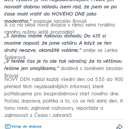
navodit dobrou náladu. Jsem rád, že jsem se po
čase mohl vrátit do NOVÉHO DNE jako
moderátor,“
popisuje Jaroslav Brousil.
A co na sebe nová dvojice v rámci velmi tvrdého
ranního režimu ještě prozradila?
„S Jardou máme takovou dohodu. Do 4.15 si
musíme napsat, že jsme vzhůru. A když se ten
druhý neozve, okamžitě voláme,“
směje se Lenka
Špillarová.
„V tenhle čas je to ale tak náročný, že to většinou
řešíme jen smajlíkama,“
dodává s úsměvem Jaroslav
Brousil.
NOVÝ DEN nabízí každý všední den od 5.55 do 9.00
přehled těch nejzásadnějších informací, které
potřebujeme pro bezproblémový start nového dne.
Počasí, doprava, politika a to, co se řeší daný den. K
tomu navíc zajímavé rozhovory, reportáže a
zajímavosti z Česka i zahraničí.
Vstup do diskuze