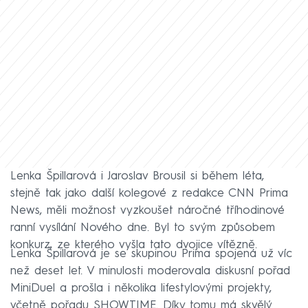
Lenka Špillarová i Jaroslav Brousil si během léta,
stejně tak jako další kolegové z redakce CNN Prima
News, měli možnost vyzkoušet náročné tříhodinové
ranní vysílání Nového dne. Byl to svým způsobem
konkurz, ze kterého vyšla tato dvojice vítězně.
Lenka Špillarová je se skupinou Prima spojená už víc
než deset let. V minulosti moderovala diskusní pořad
MiniDuel a prošla i několika lifestylovými projekty,
včetně pořadu SHOWTIME. Díky tomu má skvělý