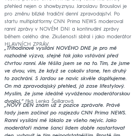
přehled nejen o showbyznysu. Jaroslavu Brousilovi je
pro změnu blízké tradiční denní zpravodajství. Po
startu multiplatformy CNN Prima NEWS moderoval
ranní zprávy v NOVÉM DNI a kontinuální zprávy
během celého dne. Zkušenosti sbíral i jako moderátor
HLAVNÍCH ZPRÁV.
„Tříhodinové vysílání NOVÉHO DNE je pro mě
rozhodně výzva, stejně tak jako vstávání před
čtvrtou ranní. Ale těšila jsem se na to. Tím, že jsme
ve dvou, vím, že když se cokoliv stane, ten druhý
to zachrání. S Jardou se navíc skvěle doplňujeme.
On má zpravodajský přehled, já zase lifestylový.
Myslím, že jsme ideálně vyváženou moderátorskou
dvojicí,“
říká Lenka Špillarová.
„NOVÝ DEN znám už z pozice zprávaře. Právě
tady jsem začínal po rozjezdu CNN Prima NEWS.
Ranní vysílání mě lákalo ze všeho nejvíc. Jako
moderátoři máme šanci lidem dobře nastartovat
den, vybavit je tím nejpodstatnějším. Prostě jim