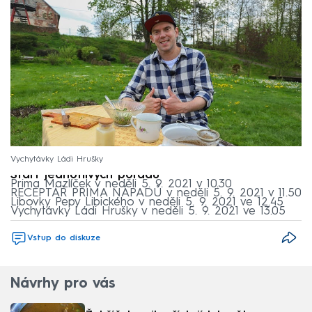
Vychytávky Ládi Hrušky
Start jednotlivých pořadů
Prima Mazlíček v neděli 5. 9. 2021 v 10.30
RECEPTÁŘ PRIMA NÁPADŮ v neděli 5. 9. 2021 v 11.50
Libovky Pepy Libického v neděli 5. 9. 2021 ve 12.45
Vychytávky Ládi Hrušky v neděli 5. 9. 2021 ve 13.05
Vstup do diskuze
Návrhy pro vás