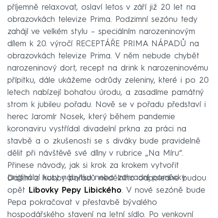
příjemně relaxovat, oslaví letos v září již 20 let na
obrazovkách televize Prima. Podzimní sezónu tedy
zahájí ve velkém stylu – speciálním narozeninovým
dílem k 20. výročí RECEPTÁŘE PRIMA NÁPADŮ na
obrazovkách televize Prima. V něm nebude chybět
narozeninový dort, recept na drink k narozeninovému
přípitku, dále ukážeme odrůdy zeleniny, které i po 20
letech nabízejí bohatou úrodu, a zasadíme památný
strom k jubileu pořadu. Nově se v pořadu představí i
herec Jaromír Nosek, který během pandemie
koronaviru vystřídal divadelní prkna za práci na
stavbě a o zkušenosti se s diváky bude pravidelně
dělit při návštěvě své dílny v rubrice „Na Míru“.
Přinese návody, jak si krok za krokem vytvořit
originální kusy nábytku nebo zahradní pomůcky.
Dalším z hobby pořadů nedělního odpoledne budou
opět
Libovky Pepy Libického
. V nové sezóně bude
Pepa pokračovat v přestavbě bývalého
hospodářského stavení na letní sídlo. Po venkovní