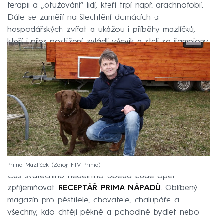
terapii a „otužování“ lidí, kteří trpí např. arachnofobií.
Dále se zaměří na šlechtění domácích a
hospodářských zvířat a ukážou i příběhy mazlíčků,
kteří i přes postižení zvládli výcvik a stali se šampiony.
Prima Mazlíček
Zdroj: FTV Prima
Čas svátečního nedělního oběda bude opět
zpříjemňovat
RECEPTÁŘ PRIMA NÁPADŮ
. Oblíbený
magazín pro pěstitele, chovatele, chalupáře a
všechny, kdo chtějí pěkně a pohodlně bydlet nebo