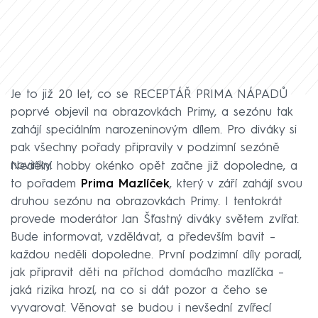
Je to již 20 let, co se RECEPTÁŘ PRIMA NÁPADŮ
poprvé objevil na obrazovkách Primy, a sezónu tak
zahájí speciálním narozeninovým dílem. Pro diváky si
pak všechny pořady připravily v podzimní sezóně
novinky.
Nedělní hobby okénko opět začne již dopoledne, a
to pořadem
Prima Mazlíček
, který v září zahájí svou
druhou sezónu na obrazovkách Primy. I tentokrát
provede moderátor Jan Šťastný diváky světem zvířat.
Bude informovat, vzdělávat, a především bavit –
každou neděli dopoledne. První podzimní díly poradí,
jak připravit děti na příchod domácího mazlíčka –
jaká rizika hrozí, na co si dát pozor a čeho se
vyvarovat. Věnovat se budou i nevšední zvířecí