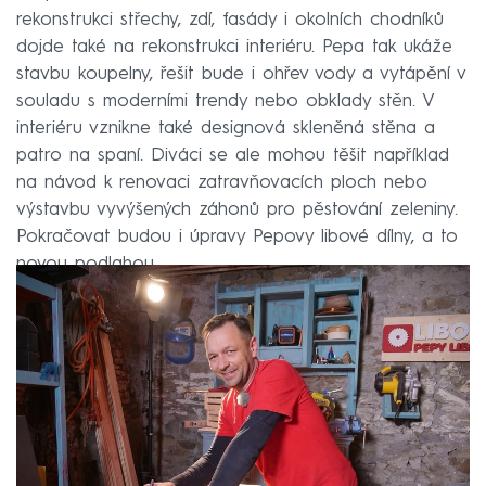
rekonstrukci střechy, zdí, fasády i okolních chodníků
dojde také na rekonstrukci interiéru. Pepa tak ukáže
stavbu koupelny, řešit bude i ohřev vody a vytápění v
souladu s moderními trendy nebo obklady stěn. V
interiéru vznikne také designová skleněná stěna a
patro na spaní. Diváci se ale mohou těšit například
na návod k renovaci zatravňovacích ploch nebo
výstavbu vyvýšených záhonů pro pěstování zeleniny.
Pokračovat budou i úpravy Pepovy libové dílny, a to
novou podlahou.