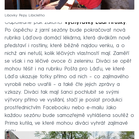
Libovky Pepy Libického
Odpoledne pak zakončí
Vychytávky Ládi Hrušky
.
Po úspěchu z jarní sezóny bude pokračovat nová
rubrika Láďova domácí lékárna, která divákům nově
představí i rostliny, které běžně najdou venku, a o
nichž ani netuší, kolik léčivých vlastností mají. Zaměří
se však i na léčivé ovoce či zeleninu. Diváci se opět
mohou těšit i na rubriku Pošta pro Láďu, ve které
Láďa ukazuje fotky přímo od nich – co zajímavého
vyrobili nebo uvařili – a také čte jejich zprávy a
vzkazy. Diváci tak mají šanci pochlubit se svými
výtvory přímo ve vysílání, stačí je poslat produkci
prostřednictvím Facebooku nebo e-mailu. Jako
každou sezónu bude samozřejmě vyhlášena soutěž o
Prima kutila, ve které mohou diváci vyhrát zajímavé
ceny.