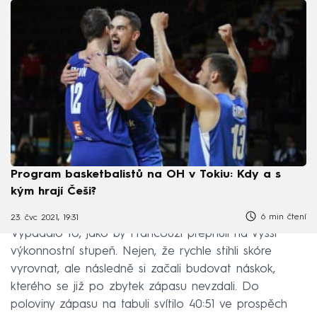
Program basketbalistů na OH v Tokiu: Kdy a s
kým hrají Češi?
6 min čtení
23. čvc 2021, 19:31
Vypadalo to, jako by Francouzi přepnuli na vyšší
výkonnostní stupeň. Nejen, že rychle stihli skóre
vyrovnat, ale následně si začali budovat náskok,
kterého se již po zbytek zápasu nevzdali. Do
poloviny zápasu na tabuli svítilo 40:51 ve prospěch