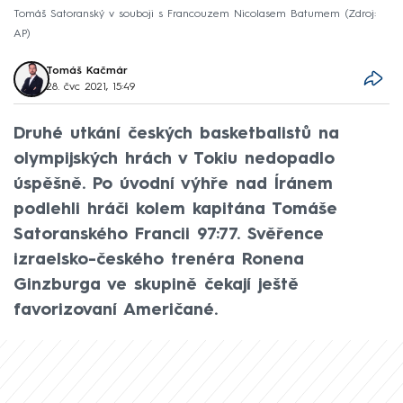
Tomáš Satoranský v souboji s Francouzem Nicolasem Batumem
Zdroj:
AP
Tomáš Kačmár
28. čvc 2021, 15:49
Druhé utkání českých basketbalistů na
olympijských hrách v Tokiu nedopadlo
úspěšně. Po úvodní výhře nad Íránem
podlehli hráči kolem kapitána Tomáše
Satoranského Francii 97:77. Svěřence
izraelsko-českého trenéra Ronena
Ginzburga ve skupině čekají ještě
favorizovaní Američané.