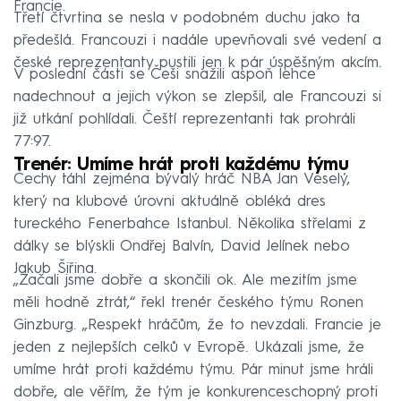
Francie.
Třetí čtvrtina se nesla v podobném duchu jako ta
předešlá. Francouzi i nadále upevňovali své vedení a
české reprezentanty pustili jen k pár úspěšným akcím.
V poslední části se Češi snažili aspoň lehce
nadechnout a jejich výkon se zlepšil, ale Francouzi si
již utkání pohlídali. Čeští reprezentanti tak prohráli
77:97.
Trenér: Umíme hrát proti každému týmu
Čechy táhl zejména bývalý hráč NBA Jan Veselý,
který na klubové úrovni aktuálně obléká dres
tureckého Fenerbahce Istanbul. Několika střelami z
dálky se blýskli Ondřej Balvín, David Jelínek nebo
Jakub Šiřina.
„Začali jsme dobře a skončili ok. Ale mezitím jsme
měli hodně ztrát,“ řekl trenér českého týmu Ronen
Ginzburg. „Respekt hráčům, že to nevzdali. Francie je
jeden z nejlepších celků v Evropě. Ukázali jsme, že
umíme hrát proti každému týmu. Pár minut jsme hráli
dobře, ale věřím, že tým je konkurenceschopný proti