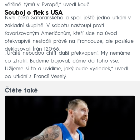
většině týmů v Evropě,“ uvedl kouč.
Souboj o flek s USA
Nyní čeká Satoranského a spol. ještě jedno utkání v
základní skupině. V sobotu nastoupí proti
favorizovaným Američanům, kteří sice na úvod
překvapivě nestačili právě na Francouze, ale posléze
deklasovali Írán 120:66.
„Určitě nebudou chtít další překvapení. My nemáme
co ztratit. Budeme bojovat, dáme do toho vše.
Užijeme si to a uvidíme, jaký bude výsledek,“ uvedl
po utkání s Francií Veselý.
Čtěte také