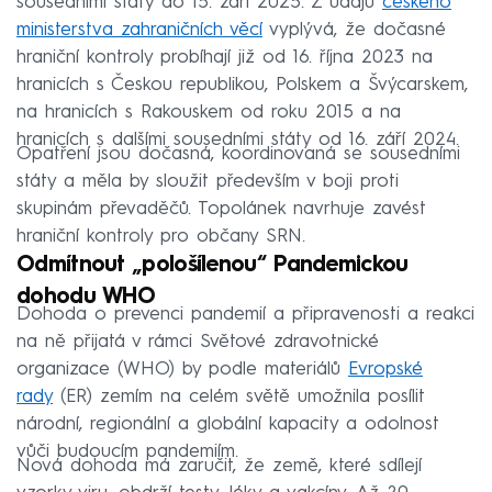
sousedními státy do 15. září 2025. Z údajů
českého
ministerstva zahraničních věcí
vyplývá, že dočasné
hraniční kontroly probíhají již od 16. října 2023 na
hranicích s Českou republikou, Polskem a Švýcarskem,
na hranicích s Rakouskem od roku 2015 a na
hranicích s dalšími sousedními státy od 16. září 2024.
Opatření jsou dočasná, koordinovaná se sousedními
státy a měla by sloužit především v boji proti
skupinám převaděčů. Topolánek navrhuje zavést
hraniční kontroly pro občany SRN.
Odmítnout „pološílenou“ Pandemickou
dohodu WHO
Dohoda o prevenci pandemií a připravenosti a reakci
na ně přijatá v rámci Světové zdravotnické
organizace (WHO) by podle materiálů
Evropské
rady
(ER) zemím na celém světě umožnila posílit
národní, regionální a globální kapacity a odolnost
vůči budoucím pandemiím.
Nová dohoda má zaručit, že země, které sdílejí