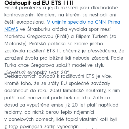
Odstoupit od EU ETS I i II
Emisní povolenky a jejich rozšíření jsou dlouhodobě
kontroverzním tématem, na kterém se neshodli ani
čeští europoslanci.
V unijním speciálu na CNN Prima
NEWS
ve Štrasburku otázka vyvolala spor mezi
Markétou Gregorovou (Piráti) a Filipem Turkem (za
Motoristy). Pirátská politička se kromě jiného
zastávala rozšíření ETS II, přičemž je přesvědčena, že
zdražení života pro běžné lidi nebude zásadní. Podle
Turka chce Gregorová založit model ve stylu
„Sovětský evropský svaz 2.0“.
Deklarovaných důvodů k rozšiřování ETS je více.
Kromě toho, že se státy EU společně zavázaly
dosáhnout do roku 2050 klimatické neutrality, k nim
patří také narovnání podmínek na trhu. Zatímco
dosud za vypuštěné emise již 20 let platí například
teplárny, od nichž berou teplo nájemníci
v panelových domech, lidé topící vlastními kotli byli
z této povinnosti zatím vynecháni.