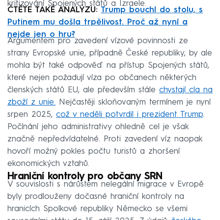
kritizování Spojených států a Izraele.
ČTĚTE TAKÉ ANALÝZU:
Trump bouchl do stolu, s
Putinem mu došla trpělivost. Proč až nyní a
nejde jen o hru?
Argumentem pro zavedení vízové povinnosti ze
strany Evropské unie, případně České republiky, by ale
mohla být také odpověď na přístup Spojených států,
které nejen požadují víza po občanech některých
členských států EU, ale především stále
chystají cla na
zboží z unie.
Nejčastěji skloňovaným termínem je nyní
srpen 2025,
což v neděli potvrdil i prezident Trump
.
Počínání jeho administrativy ohledně cel je však
značně nepředvídatelné. Proti zavedení víz naopak
hovoří možný pokles počtu turistů a zhoršení
ekonomických vztahů.
Hraniční kontroly pro občany SRN
V souvislosti s nárůstem nelegální migrace v Evropě
byly prodlouženy dočasné hraniční kontroly na
hranicích Spolkové republiky Německo se všemi