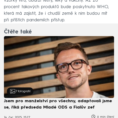
vzorky viru, obdrží testy, léky a vakcíny. Až 20
procent takových produktů bude poskytnuto WHO,
která má zajistit, že i chudší země k nim budou mít
při příštích pandemiích přístup.
Čtěte také
7
fotografií
Jsem pro manželství pro všechny, adaptovali jsme
se, říká předseda Mladé ODS a Fialův zeť
6 min čtení
14. čvc 2025, 15:27