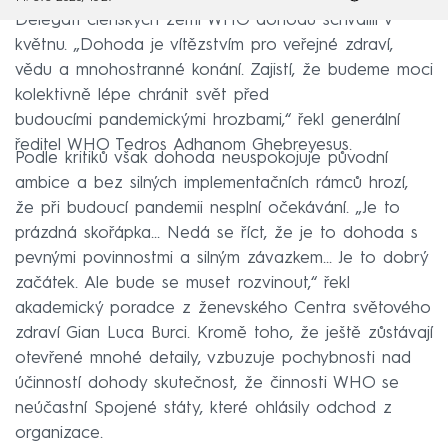
Delegáti členských zemí WHO dohodu schválili v
květnu. „Dohoda je vítězstvím pro veřejné zdraví,
vědu a mnohostranné konání. Zajistí, že budeme moci
kolektivně lépe chránit svět před
budoucími pandemickými hrozbami,“ řekl generální
ředitel WHO Tedros Adhanom Ghebreyesus.
Podle kritiků však dohoda neuspokojuje původní
ambice a bez silných implementačních rámců hrozí,
že při budoucí pandemii nesplní očekávání. „Je to
prázdná skořápka... Nedá se říct, že je to dohoda s
pevnými povinnostmi a silným závazkem... Je to dobrý
začátek. Ale bude se muset rozvinout,“ řekl
akademický poradce z ženevského Centra světového
zdraví Gian Luca Burci. Kromě toho, že ještě zůstávají
otevřené mnohé detaily, vzbuzuje pochybnosti nad
účinností dohody skutečnost, že činnosti WHO se
neúčastní Spojené státy, které ohlásily odchod z
organizace.