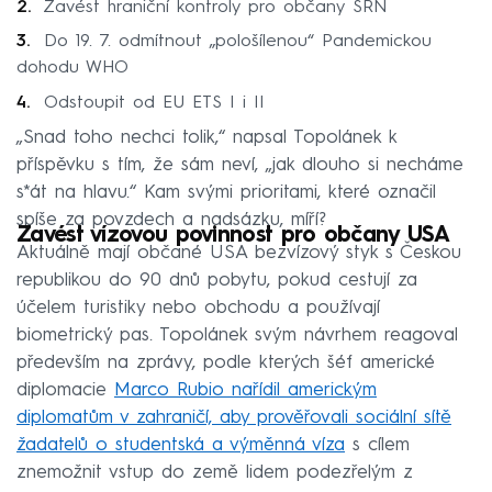
Zavést hraniční kontroly pro občany SRN
Do 19. 7. odmítnout „pološílenou“ Pandemickou
dohodu WHO
Odstoupit od EU ETS I i II
„Snad toho nechci tolik,“ napsal Topolánek k
příspěvku s tím, že sám neví, „jak dlouho si necháme
s*át na hlavu.“ Kam svými prioritami, které označil
spíše za povzdech a nadsázku, míří?
Zavést vízovou povinnost pro občany USA
Aktuálně mají občané USA bezvízový styk s Českou
republikou do 90 dnů pobytu, pokud cestují za
účelem turistiky nebo obchodu a používají
biometrický pas. Topolánek svým návrhem reagoval
především na zprávy, podle kterých šéf americké
diplomacie
Marco Rubio nařídil americkým
diplomatům v zahraničí, aby prověřovali sociální sítě
žadatelů o studentská a výměnná víza
s cílem
znemožnit vstup do země lidem podezřelým z