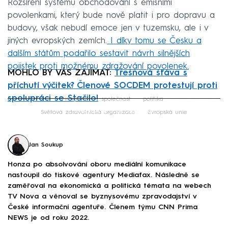
Rozšíření systému obchodování s emisními
povolenkami, který bude nově platit i pro dopravu a
budovy, však nebudí emoce jen v tuzemsku, ale i v
jiných evropských zemích.
I díky tomu se Česku a
dalším státům podařilo sestavit návrh silnějších
pojistek proti možnému zdražování povolenek.
MOHLO BY VÁS ZAJÍMAT:
Třešňová šťáva s
příchutí výčitek? Členové SOCDEM protestují proti
spolupráci se Stačilo!
imigrace
společnost
politika
Failed to fetch
Světová zdravotnická organizace
Evropská unie
Jan Soukup
Honza po absolvování oboru mediální komunikace
nastoupil do tiskové agentury Mediafax. Následně se
zaměřoval na ekonomická a politická témata na webech
TV Nova a věnoval se byznysovému zpravodajství v
České informační agentuře. Členem týmu CNN Prima
NEWS je od roku 2022.