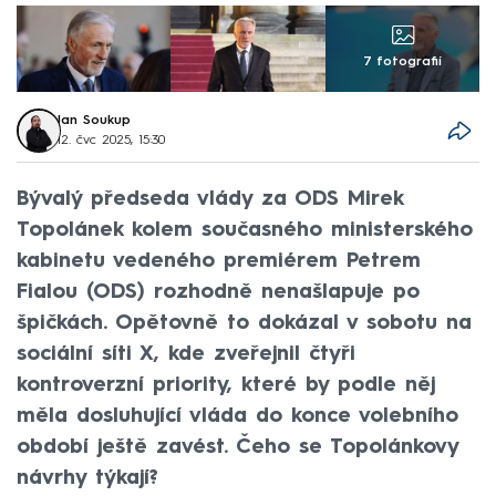
7 fotografií
Jan Soukup
12. čvc 2025, 15:30
Bývalý předseda vlády za ODS Mirek
Topolánek kolem současného ministerského
kabinetu vedeného premiérem Petrem
Fialou (ODS) rozhodně nenašlapuje po
špičkách. Opětovně to dokázal v sobotu na
sociální síti X, kde zveřejnil čtyři
kontroverzní priority, které by podle něj
měla dosluhující vláda do konce volebního
období ještě zavést. Čeho se Topolánkovy
návrhy týkají?