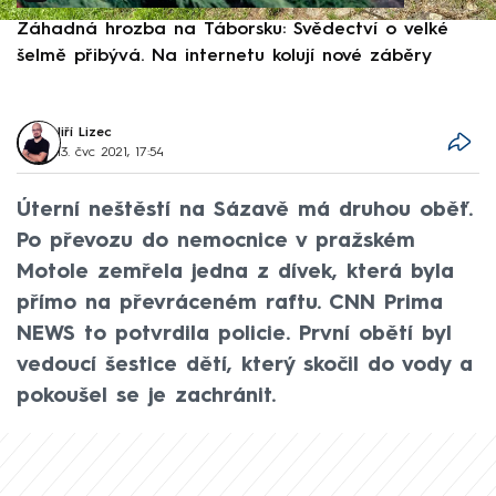
Záhadná hrozba na Táborsku: Svědectví o velké
S
šelmě přibývá. Na internetu kolují nové záběry
d
Jiří Lizec
13. čvc 2021, 17:54
Úterní neštěstí na Sázavě má druhou oběť.
Po převozu do nemocnice v pražském
Motole zemřela jedna z dívek, která byla
přímo na převráceném raftu. CNN Prima
NEWS to potvrdila policie. První obětí byl
vedoucí šestice dětí, který skočil do vody a
pokoušel se je zachránit.