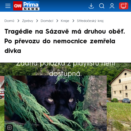
Domů
Zprávy
Domácí
Kraje
Středočeský kraj
Tragédie na Sázavě má druhou oběť.
Po převozu do nemocnice zemřela
dívka
Žádná položka z playlistu není
Výběr redakce
dostupná.