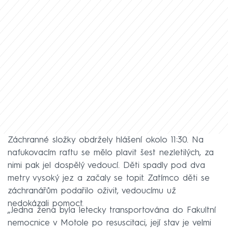
Záchranné složky obdržely hlášení okolo 11:30. Na
nafukovacím raftu se mělo plavit šest nezletilých, za
nimi pak jel dospělý vedoucí. Děti spadly pod dva
metry vysoký jez a začaly se topit. Zatímco děti se
záchranářům podařilo oživit, vedoucímu už
nedokázali pomoct.
„Jedna žena byla letecky transportována do Fakultní
nemocnice v Motole po resuscitaci, její stav je velmi