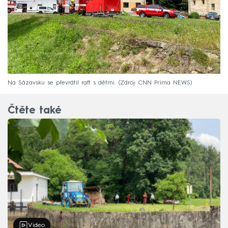
Na Sázavsku se převrátil raft s dětmi.
Zdroj: CNN Prima NEWS
Čtěte také
Video