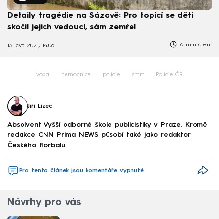
Detaily tragédie na Sázavě: Pro topící se děti
skočil jejich vedoucí, sám zemřel
6 min čtení
13. čvc 2021, 14:06
voda
nemocnice
policie
smrt
Policie ČR
Jiří Lizec
Absolvent Vyšší odborné škole publicistiky v Praze. Kromě
redakce CNN Prima NEWS působí také jako redaktor
Českého florbalu.
Pro tento článek jsou komentáře vypnuté
Návrhy pro vás