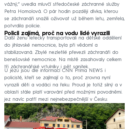
vážný,“ uvedla mluvčí středočeské záchranné služby
Petra Homolová. O pár hodin později dívka, kterou
se záchranáři snažili oživovat už během letu, zemřela,
potvrdila policie.
Policii zajímá, proč na vodu lidé vyrazili
Další ženu letecky transportovali na dětské oddělení
do jihlavské nemocnice, byla při vědomí a
stabilizovaná. Zbylé nezletilé převezli záchranáři do
benešovské nemocnice. Na místě zasahovaly celkem
tři záchranářské vrtulníky i pět sanitek.
U jezu jsou dle informací CNN Prima NEWS i
policisté, kteří se zajímají o to, proč zrovna nyní
vyrazili děti a vodáci na řeku. Proud je totiž silný a v
oblasti stále platí varování před možnými povodněmi.
jez navíc patří mezi nejnebezpečnější v Česku.