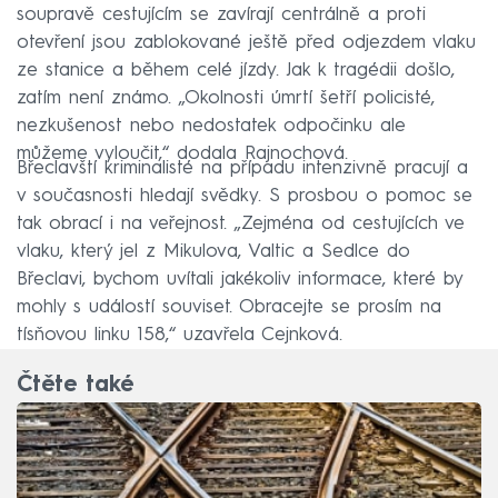
soupravě cestujícím se zavírají centrálně a proti
otevření jsou zablokované ještě před odjezdem vlaku
ze stanice a během celé jízdy. Jak k tragédii došlo,
zatím není známo. „Okolnosti úmrtí šetří policisté,
nezkušenost nebo nedostatek odpočinku ale
můžeme vyloučit,“ dodala Rajnochová.
Břeclavští kriminalisté na případu intenzivně pracují a
v současnosti hledají svědky. S prosbou o pomoc se
tak obrací i na veřejnost. „Zejména od cestujících ve
vlaku, který jel z Mikulova, Valtic a Sedlce do
Břeclavi, bychom uvítali jakékoliv informace, které by
mohly s událostí souviset. Obracejte se prosím na
tísňovou linku 158,“ uzavřela Cejnková.
Čtěte také