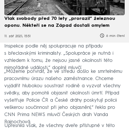
Vlak svobody před 70 lety „prorazil“ železnou
oponu. Někteří se na Západ dostali omylem
6 min čtení
11. zář 2021, 15:51
Inspekce podle něj spolupracuje na případu
s břeclavskými kriminalisty. „Spolupráce je nutná i
vzhledem k tomu, že nejsou jasné okolnosti této
mimořádné události,“ doplnil mluvčí.
„Můžeme potvrdit, že ve středu došlo ke smrtelnému
pracovnímu úrazu našeho zaměstnance. Chceme
vyjádřit hlubokou soustrast rodině a vyzvat všechny
svědky, aby pomohli objasnit okolnosti úmrtí. Případ
vyšetřuje Policie ČR a České dráhy poskytují policii
veškerou součinnost při jeho objasnění,“ řekla pro
CNN Prima NEWS mluvčí Českých drah Vanda
Rajnochová.
Upřesnila však, že všechny dveře přístupné v této