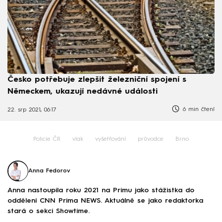
Česko potřebuje zlepšit železniční spojení s
Německem, ukazují nedávné události
6 min čtení
22. srp 2021, 06:17
Policie ČR
vlak
vyšetřování
průvodce
Brno
Anna Fedorov
Anna nastoupila roku 2021 na Primu jako stážistka do
oddělení CNN Prima NEWS. Aktuálně se jako redaktorka
stará o sekci Showtime.