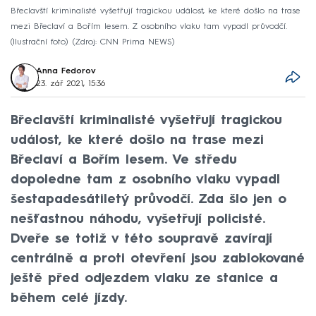
Břeclavští kriminalisté vyšetřují tragickou událost, ke které došlo na trase
mezi Břeclaví a Bořím lesem. Z osobního vlaku tam vypadl průvodčí.
(Ilustrační foto)
Zdroj: CNN Prima NEWS
Anna Fedorov
23. zář 2021, 15:36
Břeclavští kriminalisté vyšetřují tragickou
událost, ke které došlo na trase mezi
Břeclaví a Bořím lesem. Ve středu
dopoledne tam z osobního vlaku vypadl
šestapadesátiletý průvodčí. Zda šlo jen o
nešťastnou náhodu, vyšetřují policisté.
Dveře se totiž v této soupravě zavírají
centrálně a proti otevření jsou zablokované
ještě před odjezdem vlaku ze stanice a
během celé jízdy.