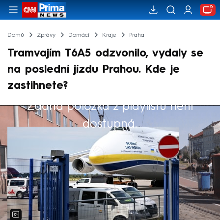
Domů
Zprávy
Domácí
Kraje
Praha
Tramvajím T6A5 odzvonilo, vydaly se
na poslední jízdu Prahou. Kde je
zastihnete?
Žádná položka z playlistu není
Výběr redakce
dostupná.