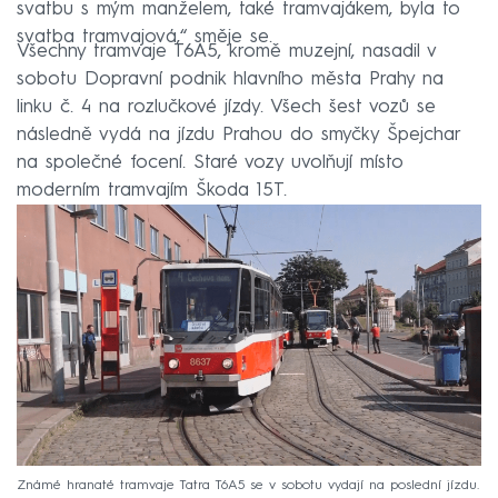
svatbu s mým manželem, také tramvajákem, byla to
svatba tramvajová,“ směje se.
Všechny tramvaje T6A5, kromě muzejní, nasadil v
sobotu Dopravní podnik hlavního města Prahy na
linku č. 4 na rozlučkové jízdy. Všech šest vozů se
následně vydá na jízdu Prahou do smyčky Špejchar
na společné focení. Staré vozy uvolňují místo
moderním tramvajím Škoda 15T.
Známé hranaté tramvaje Tatra T6A5 se v sobotu vydají na poslední jízdu.