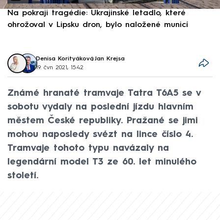
Na pokraji tragédie: Ukrajinské letadlo, které
P
ohrožoval v Lipsku dron, bylo naložené municí
e
Denisa Korityáková
,
Jan Krejsa
19. čvn 2021, 15:42
Známé hranaté tramvaje Tatra T6A5 se v
sobotu vydaly na poslední jízdu hlavním
městem České republiky. Pražané se jimi
mohou naposledy svézt na lince číslo 4.
Tramvaje tohoto typu navázaly na
legendární model T3 ze 60. let minulého
století.