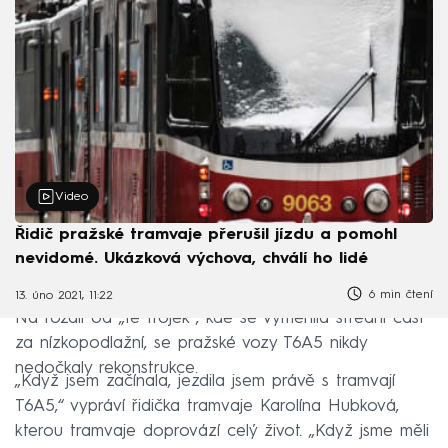
Video
Řidič pražské tramvaje přerušil jízdu a pomohl
nevidomé. Ukázková výchova, chválí ho lidé
6 min čtení
13. úno 2021, 11:22
Na rozdíl od „té trojek”, kde se vyměnila střední část
za nízkopodlažní, se pražské vozy T6A5 nikdy
nedočkaly rekonstrukce.
„Když jsem začínala, jezdila jsem právě s tramvají
T6A5,“ vypráví řidička tramvaje Karolína Hubková,
kterou tramvaje doprovází celý život. „Když jsme měli