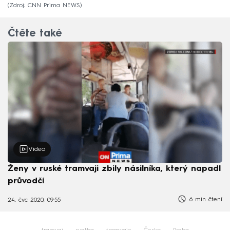
Zdroj: CNN Prima NEWS
Čtěte také
Video
Ženy v ruské tramvaji zbily násilníka, který napadl
průvodčí
6 min čtení
24. čvc 2020, 09:55