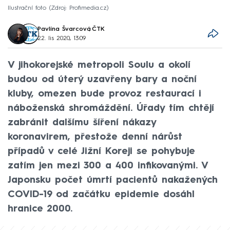
Ilustrační foto
Zdroj: Profimedia.cz
Pavlína Švarcová
,
ČTK
22. lis 2020, 13:09
V jihokorejské metropoli Soulu a okolí
budou od úterý uzavřeny bary a noční
kluby, omezen bude provoz restaurací i
náboženská shromáždění. Úřady tím chtějí
zabránit dalšímu šíření nákazy
koronavirem, přestože denní nárůst
případů v celé Jižní Koreji se pohybuje
zatím jen mezi 300 a 400 infikovanými. V
Japonsku počet úmrtí pacientů nakažených
COVID-19 od začátku epidemie dosáhl
hranice 2000.