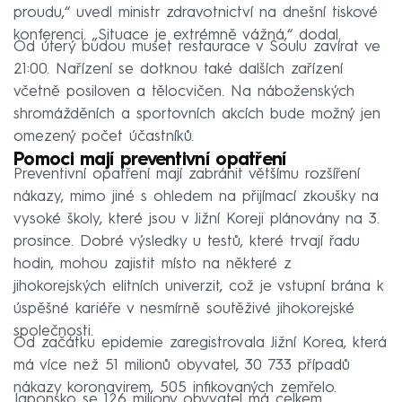
proudu,“ uvedl ministr zdravotnictví na dnešní tiskové
konferenci. „Situace je extrémně vážná,“ dodal.
Od úterý budou muset restaurace v Soulu zavírat ve
21:00. Nařízení se dotknou také dalších zařízení
včetně posiloven a tělocvičen. Na náboženských
shromážděních a sportovních akcích bude možný jen
omezený počet účastníků.
Pomoci mají preventivní opatření
Preventivní opatření mají zabránit většímu rozšíření
nákazy, mimo jiné s ohledem na přijímací zkoušky na
vysoké školy, které jsou v Jižní Koreji plánovány na 3.
prosince. Dobré výsledky u testů, které trvají řadu
hodin, mohou zajistit místo na některé z
jihokorejských elitních univerzit, což je vstupní brána k
úspěšné kariéře v nesmírně soutěživé jihokorejské
společnosti.
Od začátku epidemie zaregistrovala Jižní Korea, která
má více než 51 milionů obyvatel, 30 733 případů
nákazy koronavirem, 505 infikovaných zemřelo.
Japonsko se 126 miliony obyvatel má celkem