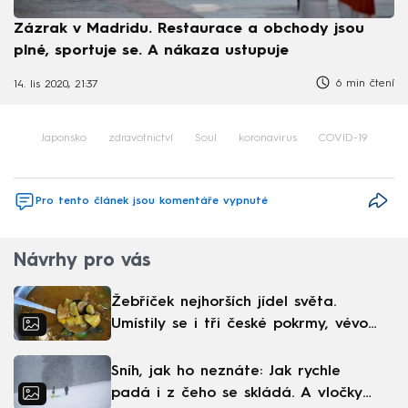
Zázrak v Madridu. Restaurace a obchody jsou
plné, sportuje se. A nákaza ustupuje
6 min čtení
14. lis 2020, 21:37
Japonsko
zdravotnictví
Soul
koronavirus
COVID-19
Pro tento článek jsou komentáře vypnuté
Návrhy pro vás
Žebříček nejhorších jídel světa.
Umístily se i tři české pokrmy, vévodí
skandinávská kuchyně
Sníh, jak ho neznáte: Jak rychle
padá i z čeho se skládá. A vločky